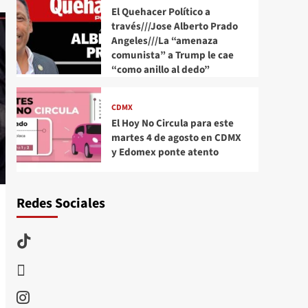
El Quehacer Político a
través///Jose Alberto Prado
Angeles///La “amenaza
comunista” a Trump le cae
“como anillo al dedo”
CDMX
El Hoy No Circula para este
martes 4 de agosto en CDMX
y Edomex ponte atento
Redes Sociales
TikTok
threads
Instagram