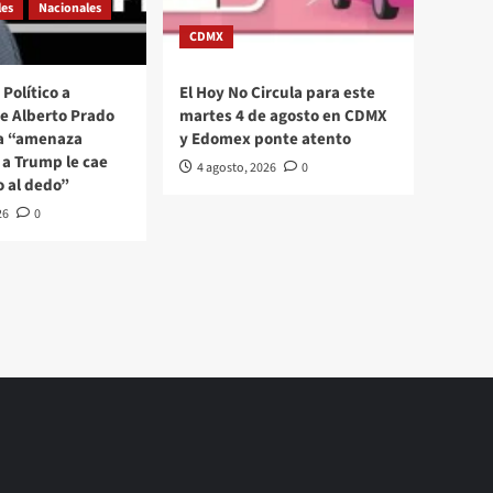
les
Nacionales
CDMX
Político a
El Hoy No Circula para este
se Alberto Prado
martes 4 de agosto en CDMX
La “amenaza
y Edomex ponte atento
a Trump le cae
4 agosto, 2026
0
o al dedo”
26
0