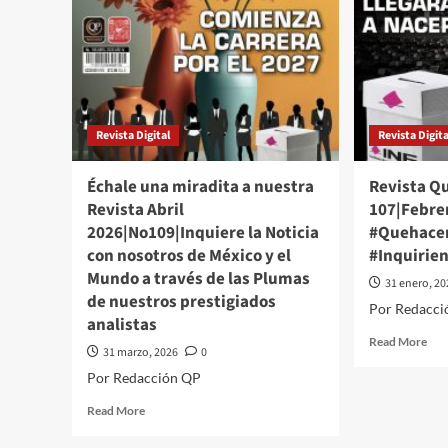
Revista Digital
Revista Digita
Échale una miradita a nuestra
Revista Q
Revista Abril
107|Febre
2026|No109|Inquiere la Noticia
#Quehacer
con nosotros de México y el
#Inquirie
Mundo a través de las Plumas
31 enero, 2
de nuestros prestigiados
Por Redacci
analistas
Rea
Read More
31 marzo, 2026
0
mor
Por Redacción QP
abo
Rev
Read
Read More
Que
more
Pol
about