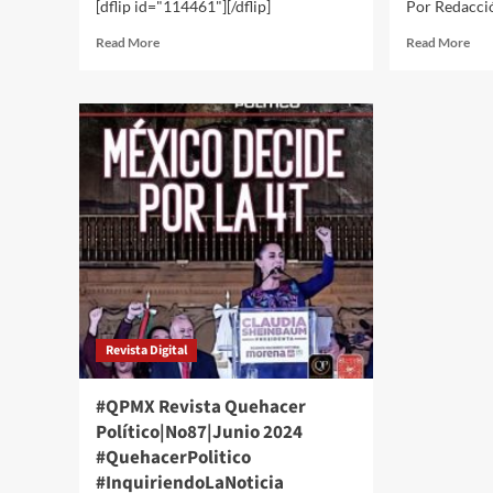
[dflip id="114461"][/dflip]
Por Redacci
Read
Rea
Read More
Read More
more
mor
about
abo
#QPMX
#Q
Revista
Rev
Quehacer
Que
Político|No
Pol
95|Febrero
94|
2025
202
#QuehacerPolitico
#Qu
#InquiriendoLaNoticia
#In
Revista Digital
#QPMX Revista Quehacer
Político|No87|Junio 2024
#QuehacerPolitico
#InquiriendoLaNoticia