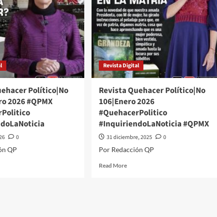
l
Revista Digital
uehacer Político|No
Revista Quehacer Político|No
ro 2026 #QPMX
106|Enero 2026
Politico
#QuehacerPolitico
ndoLaNoticia
#InquiriendoLaNoticia #QPMX
026
0
31 diciembre, 2025
0
ón QP
Por Redacción QP
d
Read
Read More
e
more
ut
about
ista
Revista
hacer
Quehacer
ítico|No
Político|No