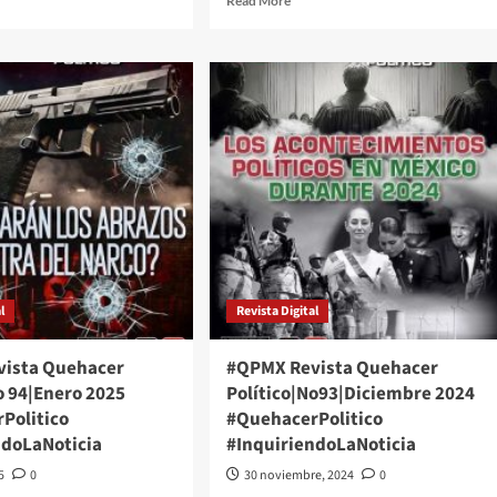
Read More
e
more
ut
about
PMX
#QPMX
ista
Revista
hacer
Quehacer
ítico|No101|Agosto
Político|No97|Abril
5
2025
ehacerPolitico
#QuehacerPolitico
quiriendoLaNoticia
#InquiriendoLaNoticia
l
Revista Digital
ista Quehacer
#QPMX Revista Quehacer
o 94|Enero 2025
Político|No93|Diciembre 2024
Politico
#QuehacerPolitico
ndoLaNoticia
#InquiriendoLaNoticia
5
0
30 noviembre, 2024
0