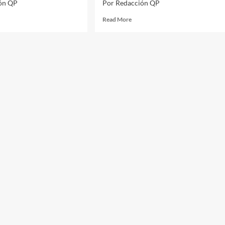
ón QP
Por Redacción QP
d
Read
Read More
e
more
ut
about
PMX
#QPMX
ista
Revista
hacer
Quehacer
ítico|No
Político|No93|Diciembre
Enero
2024
5
#QuehacerPolitico
ehacerPolitico
#InquiriendoLaNoticia
quiriendoLaNoticia