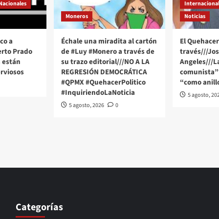
Nacionales
Internaciona
Moneros
Noticias
co a
Échale una miradita al cartón
El Quehacer 
erto Prado
de #Luy #Monero a través de
través///Jo
 están
su trazo editorial///NO A LA
Angeles///
rviosos
REGRESIÓN DEMOCRÁTICA
comunista” 
#QPMX #QuehacerPolitico
“como anill
#InquiriendoLaNoticia
5 agosto, 20
5 agosto, 2026
0
Categorías