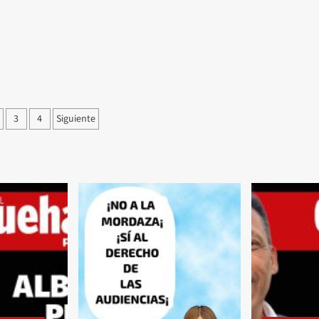
nación
3
4
Siguiente
adas