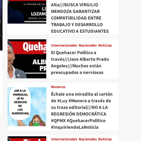
Alta///BUSCA VIRGILIO
MENDOZA GARANTIZAR
COMPATIBILIDAD ENTRE
TRABAJO Y DESARROLLO
EDUCATIVO A ESTUDIANTES
Internacionales
Nacionales
Noticias
El Quehacer Político a
través///Jose Alberto Prado
Angeles///Muchos están
preocupados o nerviosos
Moneros
Échale una miradita al cartón
de #Luy #Monero a través de
su trazo editorial///NO A LA
REGRESIÓN DEMOCRÁTICA
#QPMX #QuehacerPolitico
#InquiriendoLaNoticia
Internacionales
Nacionales
Noticias