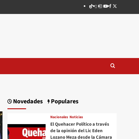
TikTok
threads
Instagram
Youtube
Facebook
X
Novedades
Populares
Nacionales
Noticias
El Quehacer Político a través
de la opinión del Lic Eden
Lozano Meza desde la Cámara