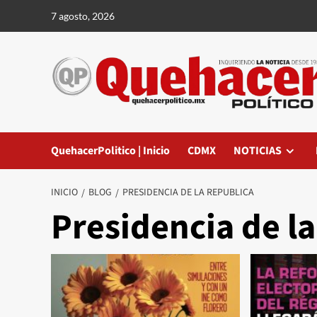
Saltar
7 agosto, 2026
al
contenido
QuehacerPolitico | Inicio
CDMX
NOTICIAS
INICIO
BLOG
PRESIDENCIA DE LA REPUBLICA
Presidencia de l