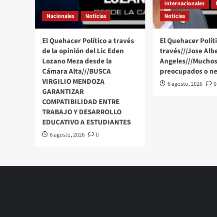
Internacionales
Nacionales
Noticias
Noticias
El Quehacer Político a través
El Quehacer Políti
de la opinión del Lic Eden
través///Jose Alb
Lozano Meza desde la
Angeles///Muchos
Cámara Alta///BUSCA
preocupados o ne
VIRGILIO MENDOZA
6 agosto, 2026
0
GARANTIZAR
COMPATIBILIDAD ENTRE
TRABAJO Y DESARROLLO
EDUCATIVO A ESTUDIANTES
6 agosto, 2026
0