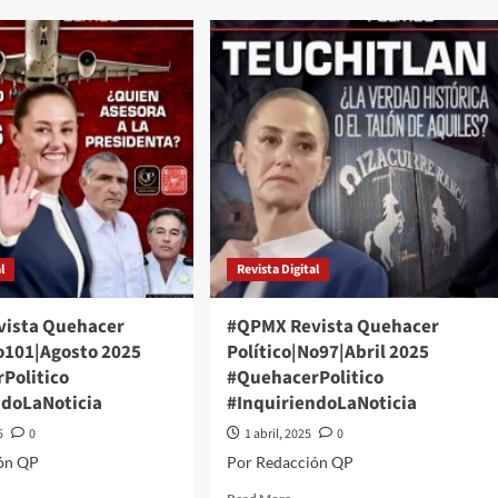
|Febrero
106|Enero
6
2026
PMX
#QuehacerPolitico
ehacerPolitico
#InquiriendoLaNoticia
quiriendoLaNoticia
#QPMX
l
Revista Digital
ista Quehacer
#QPMX Revista Quehacer
No101|Agosto 2025
Político|No97|Abril 2025
Politico
#QuehacerPolitico
ndoLaNoticia
#InquiriendoLaNoticia
5
0
1 abril, 2025
0
ón QP
Por Redacción QP
d
Read