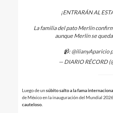
¡ENTRARÁN AL ESTA
La familia del pato Merlín confirm
aunque Merlín se quedar
📹:
@ilianyAparicio
p
— DIARIO RÉCORD (@
Luego de un
súbito salto a la fama internaciona
de México en la inauguración del Mundial 2026
cauteloso
.