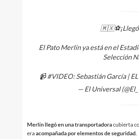
🇲🇽⚽¡Llegó e
El Pato Merlín ya está en el Estad
Selección N
📹
#VIDEO
: Sebastián García |
— El Universal (@El
Merlín llegó en una transportadora
cubierta c
era
acompañada por elementos de seguridad
.