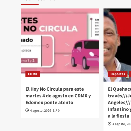
CDMX
Deportes
El Hoy No Circula para este
El Quehace
martes 4 de agosto en CDMX y
través///J
Edomex ponte atento
Angeles///
Infantino 
4 agosto, 2026
0
a la fiesta
4 agosto, 20