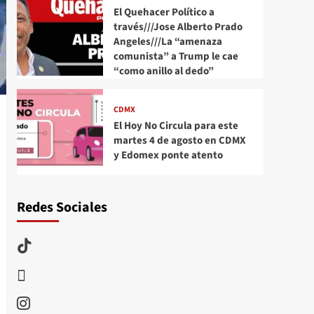
El Quehacer Político a
través///Jose Alberto Prado
Angeles///La “amenaza
comunista” a Trump le cae
“como anillo al dedo”
CDMX
El Hoy No Circula para este
martes 4 de agosto en CDMX
y Edomex ponte atento
Redes Sociales
TikTok
threads
Instagram