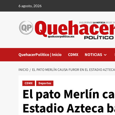
Saltar
6 agosto, 2026
al
contenido
QuehacerPolitico | Inicio
CDMX
NOTICIAS
INICIO
EL PATO MERLÍN CAUSA FUROR EN EL ESTADIO AZTEC
CDMX
Deportes
El pato Merlín ca
Estadio Azteca b