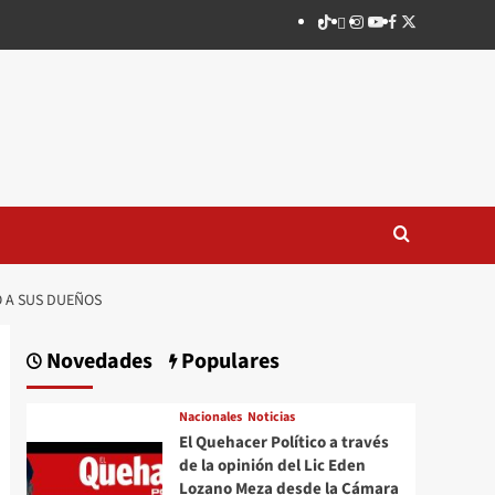
TikTok
threads
Instagram
Youtube
Facebook
X
O A SUS DUEÑOS
Novedades
Populares
Nacionales
Noticias
El Quehacer Político a través
de la opinión del Lic Eden
Lozano Meza desde la Cámara