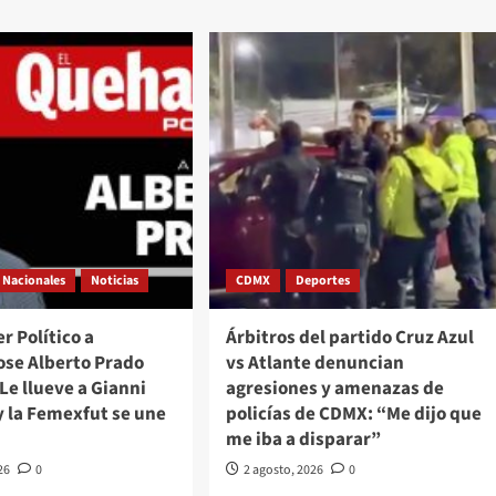
Nacionales
Noticias
CDMX
Deportes
r Político a
Árbitros del partido Cruz Azul
ose Alberto Prado
vs Atlante denuncian
Le llueve a Gianni
agresiones y amenazas de
y la Femexfut se une
policías de CDMX: “Me dijo que
me iba a disparar”
26
0
2 agosto, 2026
0