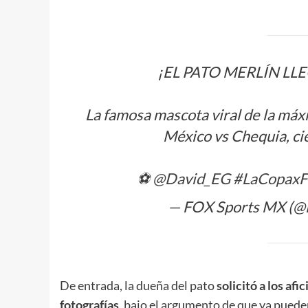
¡EL PATO MERLÍN LL
La famosa mascota viral de la máxim
México vs Chequia, ci
⚽
@David_EG
#LaCopax
— FOX Sports MX (
De entrada, la dueña del pato
solicitó a los a
fotografías
, bajo el argumento de que ya puede