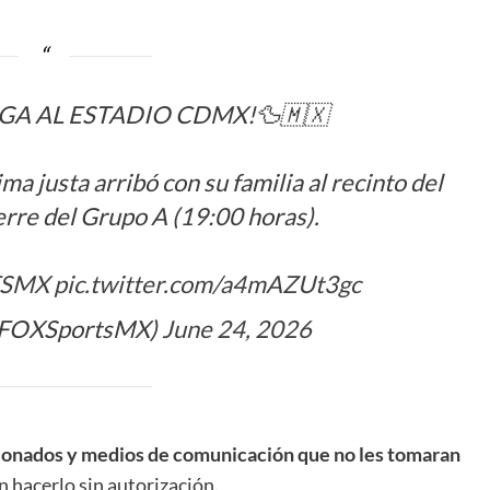
EGA AL ESTADIO CDMX!🦆🇲🇽
a justa arribó con su familia al recinto del
erre del Grupo A (19:00 horas).
FSMX
pic.twitter.com/a4mAZUt3gc
@FOXSportsMX)
June 24, 2026
ficionados y medios de comunicación que no les tomaran
n hacerlo sin autorización.