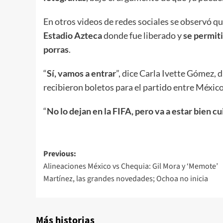
En otros videos de redes sociales se observó q
Estadio Azteca
donde fue liberado y
se permiti
porras
.
“
Sí, vamos a entrar
”, dice Carla Ivette Gómez, 
recibieron boletos para el partido entre Méxic
“
No lo dejan en la FIFA, pero va a estar bien cu
Post
Previous:
Alineaciones México vs Chequia: Gil Mora y ‘Memote’
navigation
Martínez, las grandes novedades; Ochoa no inicia
Más historias