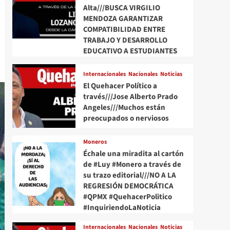
Alta///BUSCA VIRGILIO
MENDOZA GARANTIZAR
COMPATIBILIDAD ENTRE
TRABAJO Y DESARROLLO
EDUCATIVO A ESTUDIANTES
Internacionales
Nacionales
Noticias
El Quehacer Político a
través///Jose Alberto Prado
Angeles///Muchos están
preocupados o nerviosos
Moneros
Échale una miradita al cartón
de #Luy #Monero a través de
su trazo editorial///NO A LA
REGRESIÓN DEMOCRÁTICA
#QPMX #QuehacerPolitico
#InquiriendoLaNoticia
Internacionales
Nacionales
Noticias