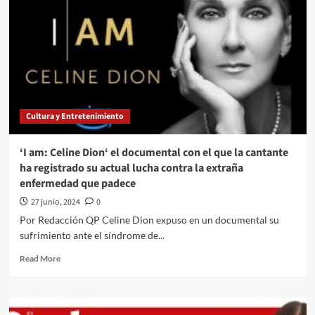
Cultura y Entretenimiento
‘I am: Celine Dion‘ el documental con el que la cantante
ha registrado su actual lucha contra la extraña
enfermedad que padece
27 junio, 2024
0
Por Redacción QP Celine Dion expuso en un documental su
sufrimiento ante el síndrome de...
Read
Read More
more
about
‘I
am: