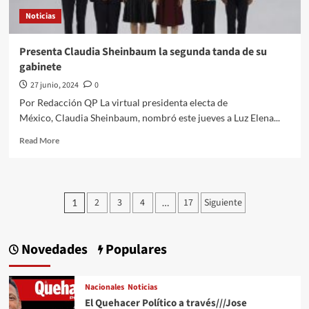
afectados
Noticias
por
la
reforma
Presenta Claudia Sheinbaum la segunda tanda de su
al
gabinete
Poder
Judicial
27 junio, 2024
0
Por Redacción QP La virtual presidenta electa de
México, Claudia Sheinbaum, nombró este jueves a Luz Elena...
Read
Read More
more
about
Presenta
Claudia
Paginación
2
3
4
17
Siguiente
1
…
Sheinbaum
de
la
segunda
entradas
tanda
Novedades
Populares
de
su
gabinete
Nacionales
Noticias
El Quehacer Político a través///Jose