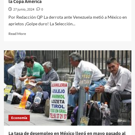
la Copa América
Premio
Camões
27 junio, 2024
0
Por Redacción QP La derrota ante Venezuela metió a México en
aprietos ¡Golpe duro! La Selección...
Read
Read More
more
about
México
necesita
ESTO
para
avanzar
a
cuartos
de
final
de
la
Copa
Economía
América
La tasa de desempleo en México llegó en mayo pasado al