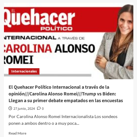
El
Quehacer
Político
Internacional
a
través///Carolina
Alonso
Romei///La
Casa
Blanca
no
pretende
Internacionales
indultar
a
fundador
El Quehacer Político Internacional a través de la
de
opinión///Carolina Alonso Romei///Trump vs Biden:
WikiLeaks
Llegan a su primer debate empatados en las encuestas
27 junio, 2024
0
Por Carolina Alonso Romei Internacionalista Los sondeos
ponen a ambos dentro o a muy poca...
Read
Read More