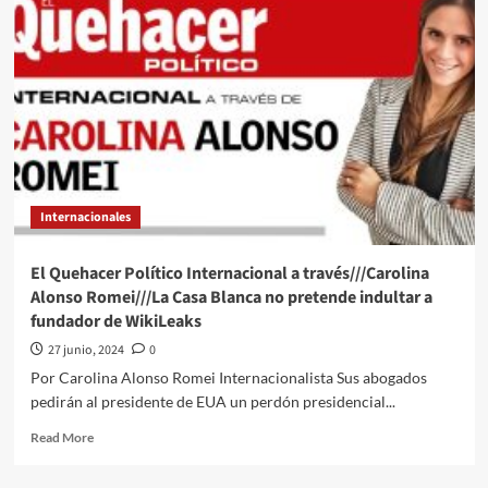
Celine
Dion‘
el
documental
con
el
que
la
cantante
ha
Internacionales
registrado
su
actual
El Quehacer Político Internacional a través///Carolina
lucha
Alonso Romei///La Casa Blanca no pretende indultar a
contra
fundador de WikiLeaks
la
extraña
27 junio, 2024
0
enfermedad
Por Carolina Alonso Romei Internacionalista Sus abogados
que
pedirán al presidente de EUA un perdón presidencial...
padece
Read
Read More
more
about