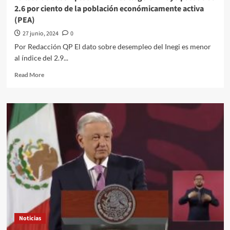
2.6 por ciento de la población económicamente activa
(PEA)
27 junio, 2024
0
Por Redacción QP El dato sobre desempleo del Inegi es menor
al índice del 2.9...
Read
Read More
more
about
La
tasa
de desempleo en México llegó
en mayo pasado
al
2.6
por
ciento
de
la
población
económicamente
Noticias
activa
(PEA)