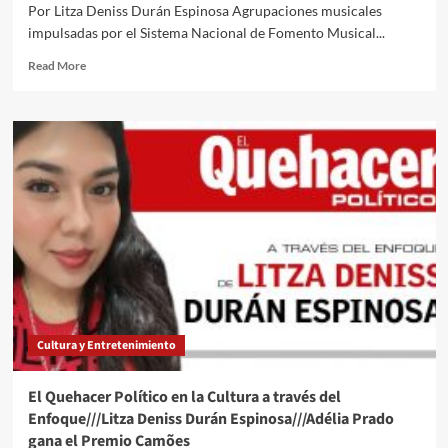
Por Litza Deniss Durán Espinosa Agrupaciones musicales
impulsadas por el Sistema Nacional de Fomento Musical...
Read
Read More
more
about
El
Quehacer
Político
en
la
Cultura
a
través
del
Enfoque///Litza
Deniss
Durán
Cultura y Entretenimiento
Espinosa///Disfruta
de Carmina
Burana en
El Quehacer Político en la Cultura a través del
versión
Enfoque///Litza Deniss Durán Espinosa///Adélia Prado
para
gana el Premio Camões
dos