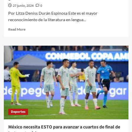
pianos,
27 junio, 2024
0
percusiones
Por Litza Deniss Durán Espinosa Este es el mayor
y
reconocimiento de la literatura en lengua...
coro,
con
Read
Read More
grupos
more
artísticos
about
de
El
Fomento
Quehacer
Musical
Político
en
la
Cultura
a
través
del
Enfoque///Litza
Deniss
Durán
Deportes
Espinosa///Adélia
Prado
gana
México necesita ESTO para avanzar a cuartos de final de
el