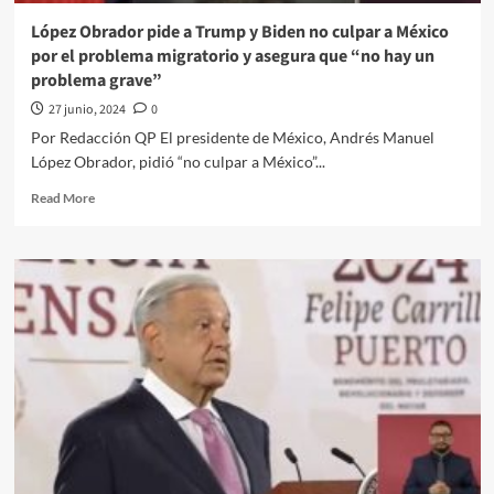
López Obrador pide a Trump y Biden no culpar a México
por el problema migratorio y asegura que “no hay un
problema grave”
27 junio, 2024
0
Por Redacción QP El presidente de México, Andrés Manuel
López Obrador, pidió “no culpar a México”...
Read
Read More
more
about
López
Obrador
pide
a
Trump
y
Biden
no
culpar
a
México
por