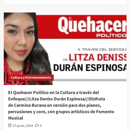
more
about
El
Quehacer
Político
Internacional
a
través
de
la
opinión///Carolina
Alonso
Romei///Trump
vs
Cultura y Entretenimiento
Biden:
Llegan
a
El Quehacer Político en la Cultura a través del
su
Enfoque///Litza Deniss Durán Espinosa///Disfruta
primer
de Carmina Burana en versión para dos pianos,
debate
percusiones y coro, con grupos artísticos de Fomento
empatados
en
Musical
las
27 junio, 2024
0
encuestas