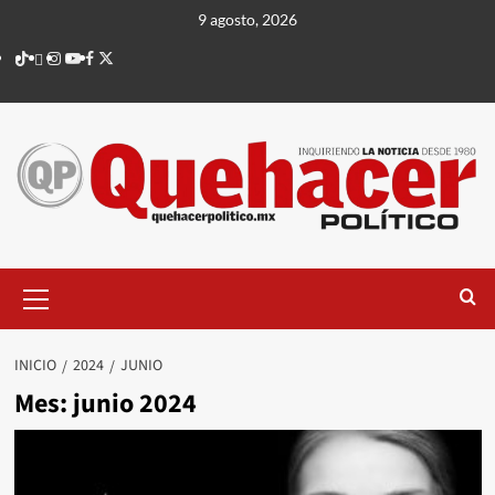
Saltar
9 agosto, 2026
al
TikTok
threads
Instagram
Youtube
Facebook
X
contenido
Menú
principal
INICIO
2024
JUNIO
Mes:
junio 2024