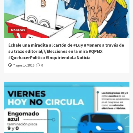
Moneros
Échale una miradita al cartón de #Luy #Monero a través de
su trazo editorial///Elecciones en la mira #QPMX
#QuehacerPolitico #InquiriendoLaNoticia
7 agosto, 2026
0