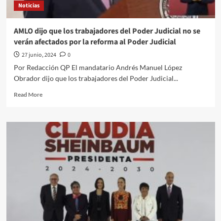
Noticias
el
problema
migratorio
AMLO dijo que los trabajadores del Poder Judicial no se
y
verán afectados por la reforma al Poder Judicial
asegura
que
27 junio, 2024
0
“no
Por Redacción QP El mandatario Andrés Manuel López
hay
Obrador dijo que los trabajadores del Poder Judicial...
un
problema
Read
Read More
grave”
more
about
AMLO
dijo
que
los
trabajadores
del
Poder
Judicial
no
se
verán