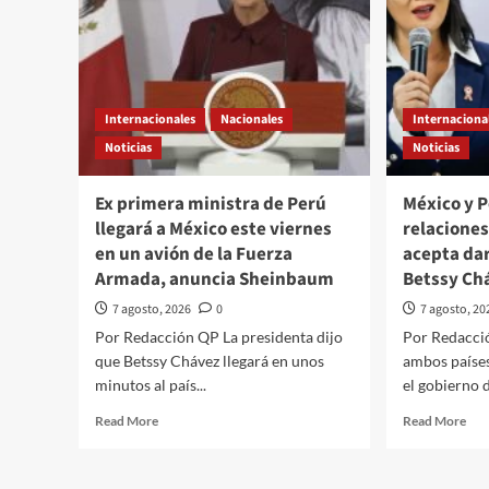
Internacionales
Nacionales
Internaciona
Noticias
Noticias
Ex primera ministra de Perú
México y 
llegará a México este viernes
relacione
en un avión de la Fuerza
acepta da
Armada, anuncia Sheinbaum
Betssy Ch
7 agosto, 2026
0
7 agosto, 20
Por Redacción QP La presidenta dijo
Por Redacci
que Betssy Chávez llegará en unos
ambos países
minutos al país...
el gobierno d
Read
Rea
Read More
Read More
more
mor
about
abo
Ex
Méx