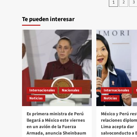
Pagina
2
3
1
Político
de
a
través///Jose
Te pueden interesar
entrad
Alberto
Prado
Angeles///Trump
entre
broma
y
broma
y
su
amenaza
con
intentar
brincar
Internacionales
Nacionales
Internacionales
la
Noticias
Noticias
Constitución
Ex primera ministra de Perú
México y Perú re
llegará a México este viernes
relaciones diplom
en un avión de la Fuerza
Lima acepta dar
Armada, anuncia Sheinbaum
salvoconducto a 