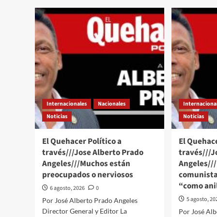
primera
y
ministra
Per
de
res
Perú
rel
llegará
dip
a
Lim
México
ace
este
dar
viernes
sal
en
a
un
Bet
Internacionales
Nacionales
Internaciona
avión
Chá
de
Noticias
Noticias
la
Fuerza
El Quehacer Político a
El Quehace
Armada,
través///Jose Alberto Prado
través///J
anuncia
Angeles///Muchos están
Sheinbaum
Angeles//
preocupados o nerviosos
comunista
“como anil
6 agosto, 2026
0
5 agosto, 20
Por José Alberto Prado Angeles
Director General y Editor La
Por José Al