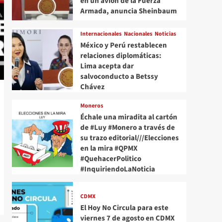
en un avión de la Fuerza
Armada, anuncia Sheinbaum
Internacionales
Nacionales
Noticias
México y Perú restablecen
relaciones diplomáticas:
Lima acepta dar
salvoconducto a Betssy
Chávez
Moneros
Échale una miradita al cartón
de #Luy #Monero a través de
su trazo editorial///Elecciones
en la mira #QPMX
#QuehacerPolitico
#InquiriendoLaNoticia
CDMX
El Hoy No Circula para este
viernes 7 de agosto en CDMX