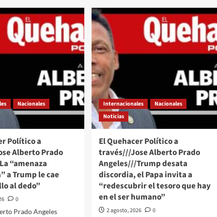
El
ú
Quehacer
tablecen
Político
aciones
a
lomáticas:
través///Jose
a
Alberto
pta
Prado
Angeles///El
voconducto
dictador
nicaragüense
ssy
Daniel
les
Nacionales
Internacionales
Nacionales
vez
Ortega
Noticias
tiene
sus
días
r Político a
El Quehacer Político a
contados
ose Alberto Prado
través///Jose Alberto Prado
/La “amenaza
Angeles///Trump desata
” a Trump le cae
discordia, el Papa invita a
lo al dedo”
“redescubrir el tesoro que hay
en el ser humano”
26
0
2 agosto, 2026
0
berto Prado Angeles