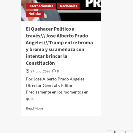
FIFA
mir
Internacionales
Nacionales
de
de
vender
Tru
Noticias
el
Mundial:
El Quehacer Político a
“Es
través///Jose Alberto Prado
hipotecar
Angeles///Trump entre broma
al
futbol”
y broma y su amenaza con
intentar brincar la
Constitución
27 julio, 2026
0
Por José Alberto Prado Angeles
Director General y Editor
Precisamente en los momentos en
que...
Read
Read More
more
about
El
Quehacer