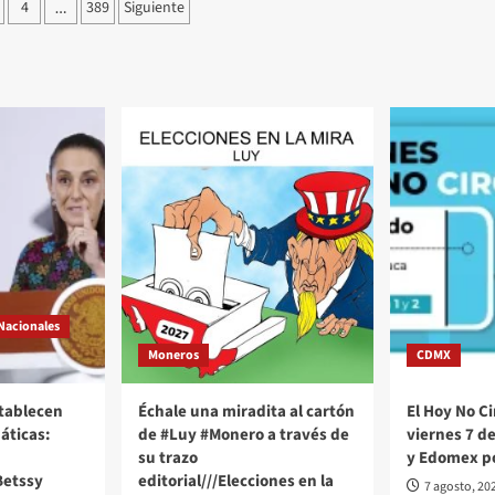
ción
4
389
Siguiente
…
as
Nacionales
Moneros
CDMX
stablecen
Échale una miradita al cartón
El Hoy No Ci
áticas:
de #Luy #Monero a través de
viernes 7 d
su trazo
y Edomex p
Betssy
editorial///Elecciones en la
7 agosto, 20