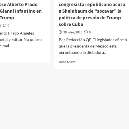
ose Alberto Prado
congresista republicano acusa
que
Gianni Infantino en
a Sheinbaum de “socavar” la
hay
en
e Trump
política de presión de Trump
el
sobre Cuba
6
0
ser
29 julio, 2026
0
humano”
berto Prado Angeles
eral y Editor No quiero
Por Redacción QP El legislador afirmó
e mal...
que la presidenta de México está
perpetuando la dictadura...
d
e
Read
Read More
ut
more
about
hacer
“No
tico
son
buenos
és///Jose
vecinos”:
erto
congresista
do
republicano
eles///Gianni
acusa
antino
a
Sheinbaum
de