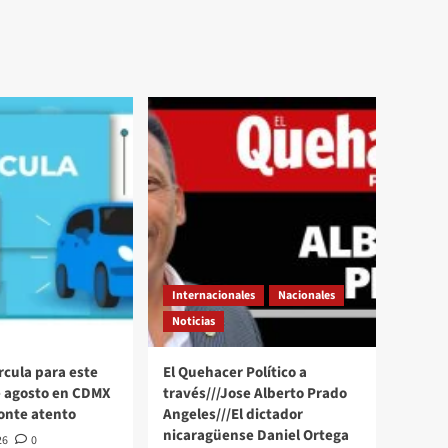
Internacionales
Nacionales
Noticias
rcula para este
El Quehacer Político a
e agosto en CDMX
través///Jose Alberto Prado
onte atento
Angeles///El dictador
nicaragüense Daniel Ortega
26
0