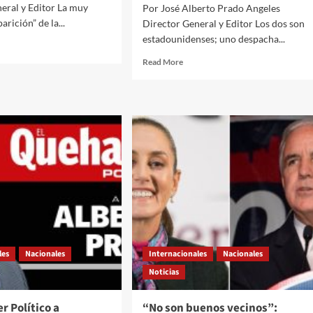
eral y Editor La muy
Por José Alberto Prado Angeles
rición” de la...
Director General y Editor Los dos son
estadounidenses; uno despacha...
d
e
Read
Read More
ut
more
about
hacer
El
tico
Quehacer
Político
és///Jose
a
erto
través///Jose
do
Alberto
eles///La
Prado
enaza
Angeles///Trump
unista”
desata
discordia,
mp
el
Papa
les
Nacionales
Internacionales
Nacionales
invita
mo
Noticias
a
lo
“redescubrir
el
r Político a
“No son buenos vecinos”:
o”
tesoro