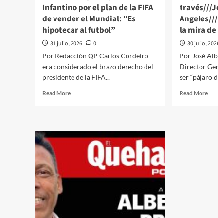
Infantino por el plan de la FIFA
través///J
de vender el Mundial: “Es
Angeles///
hipotecar al futbol”
la mira d
31 julio, 2026
0
30 julio, 202
Por Redacción QP Carlos Cordeiro
Por José Al
era considerado el brazo derecho del
Director Gen
presidente de la FIFA...
ser “pájaro d
Read
Rea
Read More
Read More
more
mor
about
abo
Renuncia
El
el
Que
principal
Polí
asesor
a
de
trav
Infantino
Alb
por
Pra
el
Ang
plan
Inf
de
en
la
la