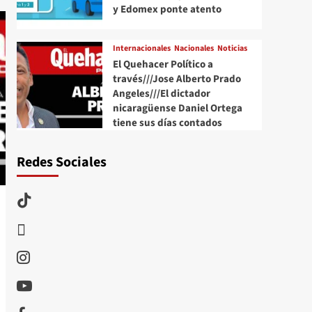
y Edomex ponte atento
Internacionales
Nacionales
Noticias
El Quehacer Político a
través///Jose Alberto Prado
Angeles///El dictador
nicaragüense Daniel Ortega
tiene sus días contados
Redes Sociales
TikTok
threads
Instagram
Youtube
Facebook