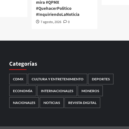
mira #QPMX
#QuehacerPolitico
#InquiriendoLaNoticia
7 agosto, 2026
0
Categorías
CDMX
CULTURA Y ENTRETENIMIENTO
DEPORTES
ECONOMÍA
INTERNACIONALES
MONEROS
NACIONALES
NOTICIAS
REVISTA DIGITAL