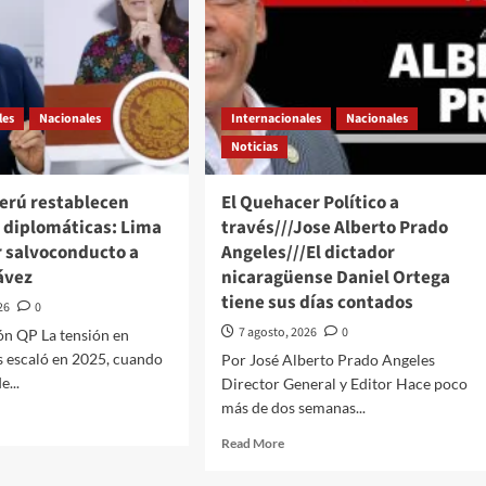
les
Nacionales
Internacionales
Nacionales
Noticias
Perú restablecen
El Quehacer Político a
s diplomáticas: Lima
través///Jose Alberto Prado
r salvoconducto a
Angeles///El dictador
ávez
nicaragüense Daniel Ortega
tiene sus días contados
26
0
7 agosto, 2026
0
ón QP La tensión en
 escaló en 2025, cuando
Por José Alberto Prado Angeles
e...
Director General y Editor Hace poco
más de dos semanas...
d
e
Read
Read More
ut
more
ico
about