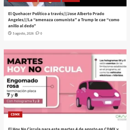
El Quehacer Político a través///Jose Alberto Prado
Angeles///La “amenaza comunista” a Trump le cae “como
anillo al dedo”
5 agosto, 2026
0
CDMX
El Hoy No Circula para este martes 4 de agosto en CDMX y