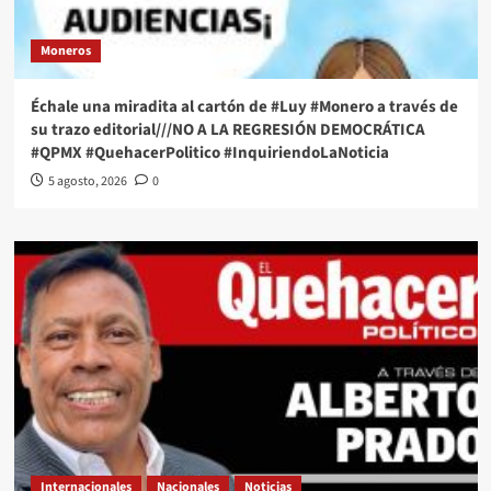
Moneros
Échale una miradita al cartón de #Luy #Monero a través de
su trazo editorial///NO A LA REGRESIÓN DEMOCRÁTICA
#QPMX #QuehacerPolitico #InquiriendoLaNoticia
5 agosto, 2026
0
Internacionales
Nacionales
Noticias