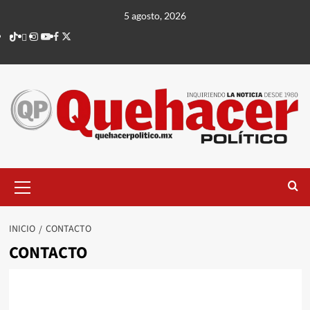
Saltar
5 agosto, 2026
al
TikTok
threads
Instagram
Youtube
Facebook
X
contenido
Menú
principal
INICIO
CONTACTO
CONTACTO