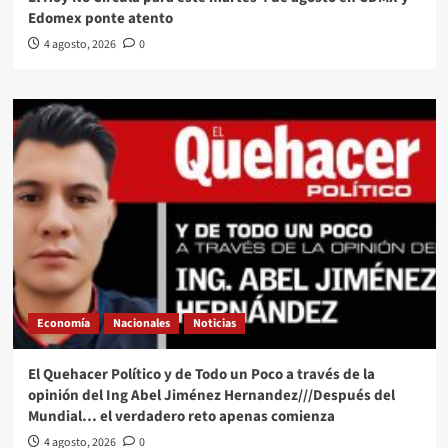
Edomex ponte atento
4 agosto, 2026
0
Economía
Nacionales
Noticias
El Quehacer Político y de Todo un Poco a través de la
opinión del Ing Abel Jiménez Hernandez///Después del
Mundial… el verdadero reto apenas comienza
4 agosto, 2026
0