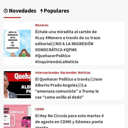
Novedades
Populares
Moneros
Échale una miradita al cartón de
#Luy #Monero a través de su trazo
editorial///NO A LA REGRESIÓN
DEMOCRÁTICA #QPMX
#QuehacerPolitico
#InquiriendoLaNoticia
Internacionales
Nacionales
Noticias
El Quehacer Político a través///Jose
Alberto Prado Angeles///La
“amenaza comunista” a Trump le
cae “como anillo al dedo”
CDMX
El Hoy No Circula para este martes 4
de agosto en CDMX y Edomex ponte
atento