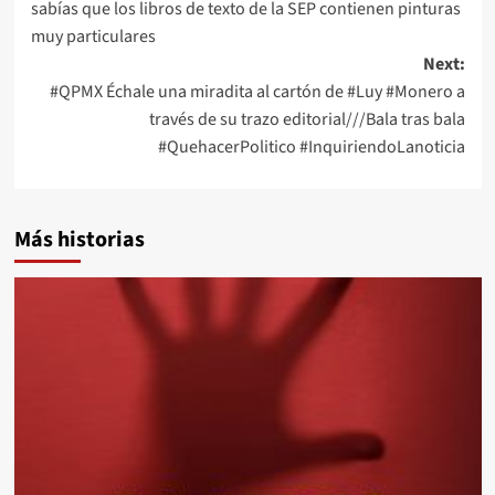
sabías que los libros de texto de la SEP contienen pinturas
navigation
muy particulares
Next:
#QPMX Échale una miradita al cartón de #Luy #Monero a
través de su trazo editorial///Bala tras bala
#QuehacerPolitico #InquiriendoLanoticia
Más historias