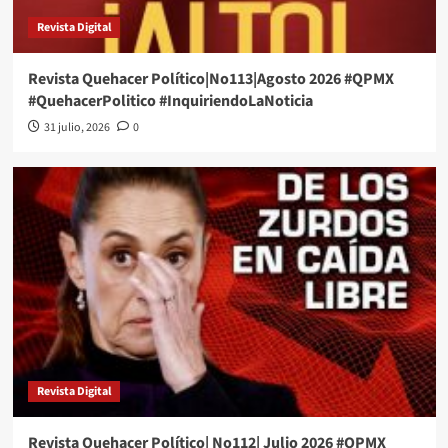
Revista Digital
Revista Quehacer Político|No113|Agosto 2026 #QPMX
#QuehacerPolitico #InquiriendoLaNoticia
31 julio, 2026
0
Revista Digital
Revista Quehacer Político| No112| Julio 2026 #QPMX