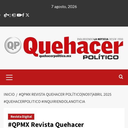
Saltar
7 agosto, 2026
al
TikTok
threads
Instagram
Youtube
Facebook
X
contenido
Menú
principal
INICIO
#QPMX REVISTA QUEHACER POLÍTICO|NO97|ABRIL 2025
#QUEHACERPOLITICO #INQUIRIENDOLANOTICIA
Revista Digital
#QPMX Revista Quehacer