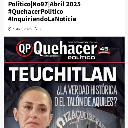
Político|No97|Abril 2025
#QuehacerPolitico
#InquiriendoLaNoticia
1 abril, 2025
0