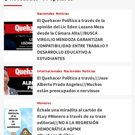
Nacionales
Noticias
El Quehacer Político a través de la
opinión del Lic Eden Lozano Meza
desde la Cámara Alta///BUSCA
VIRGILIO MENDOZA GARANTIZAR
COMPATIBILIDAD ENTRE TRABAJO Y
DESARROLLO EDUCATIVO A
ESTUDIANTES
Internacionales
Nacionales
Noticias
El Quehacer Político a través///Jose
Alberto Prado Angeles///Muchos
están preocupados o nerviosos
Moneros
Échale una miradita al cartón de
#Luy #Monero a través de su trazo
editorial///NO A LA REGRESIÓN
DEMOCRÁTICA #QPMX