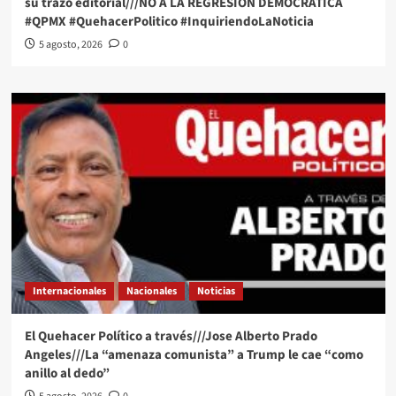
su trazo editorial///NO A LA REGRESIÓN DEMOCRÁTICA
#QPMX #QuehacerPolitico #InquiriendoLaNoticia
5 agosto, 2026
0
Internacionales
Nacionales
Noticias
El Quehacer Político a través///Jose Alberto Prado
Angeles///La “amenaza comunista” a Trump le cae “como
anillo al dedo”