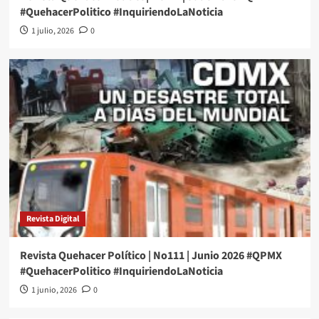
#QuehacerPolitico #InquiriendoLaNoticia
1 julio, 2026
0
Revista Digital
Revista Quehacer Político | No111 | Junio 2026 #QPMX
#QuehacerPolitico #InquiriendoLaNoticia
1 junio, 2026
0