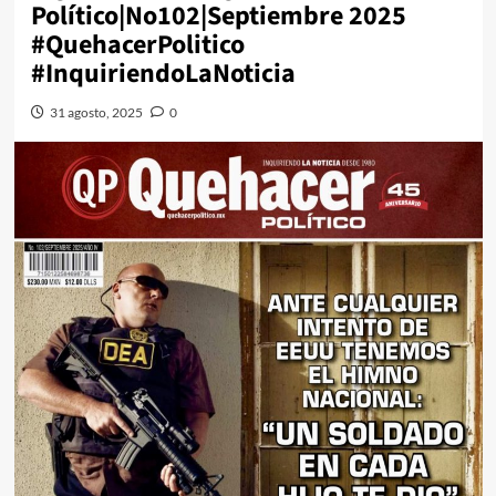
Político|No102|Septiembre 2025
#QuehacerPolitico
#InquiriendoLaNoticia
31 agosto, 2025
0