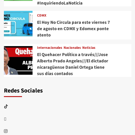
#InquiriendoLaNoticia
CDMX
El Hoy No Circula para este viernes 7
de agosto en CDMX y Edomex ponte
atento
Internacionales
Nacionales
Noticias
El Quehacer Político a través///Jose
Alberto Prado Angeles///El dictador
nicaragüense Daniel Ortega tiene
sus días contados
Redes Sociales
TikTok
threads
Instagram