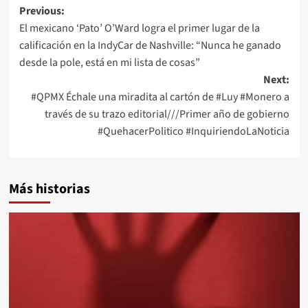
Post
Previous:
El mexicano ‘Pato’ O’Ward logra el primer lugar de la
navigation
calificación en la IndyCar de Nashville: “Nunca he ganado
desde la pole, está en mi lista de cosas”
Next:
#QPMX Échale una miradita al cartón de #Luy #Monero a
través de su trazo editorial///Primer año de gobierno
#QuehacerPolitico #InquiriendoLaNoticia
Más historias