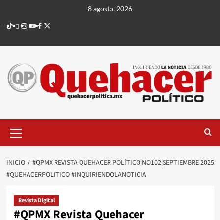
Saltar
8 agosto, 2026
al
TikTok
threads
Instagram
Youtube
Facebook
X
contenido
Menú
principal
INICIO
#QPMX REVISTA QUEHACER POLÍTICO|NO102|SEPTIEMBRE 2025
#QUEHACERPOLITICO #INQUIRIENDOLANOTICIA
Revista Digital
#QPMX Revista Quehacer