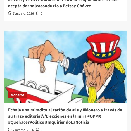
acepta dar salvoconducto a Betssy Chávez
7 agosto, 2026
0
Moneros
Échale una miradita al cartón de #Luy #Monero a través de
su trazo editorial///Elecciones en la mira #QPMX
#QuehacerPolitico #InquiriendoLaNoticia
7 agosto, 2026
0