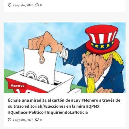
7 agosto, 2026
0
Moneros
Échale una miradita al cartón de #Luy #Monero a través de
su trazo editorial///Elecciones en la mira #QPMX
#QuehacerPolitico #InquiriendoLaNoticia
7 agosto, 2026
0