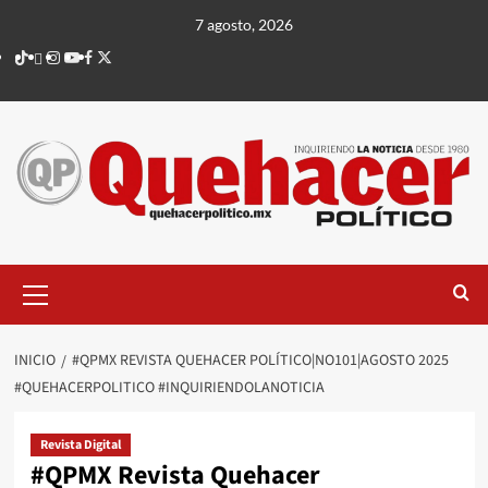
Saltar
7 agosto, 2026
al
TikTok
threads
Instagram
Youtube
Facebook
X
contenido
Menú
principal
INICIO
#QPMX REVISTA QUEHACER POLÍTICO|NO101|AGOSTO 2025
#QUEHACERPOLITICO #INQUIRIENDOLANOTICIA
Revista Digital
#QPMX Revista Quehacer