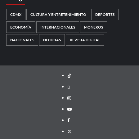
CDMX
CULTURA Y ENTRETENIMIENTO
DEPORTES
ECONOMÍA
INTERNACIONALES
MONEROS
NACIONALES
NOTICIAS
REVISTA DIGITAL
TikTok
threads
Instagram
Youtube
Facebook
X