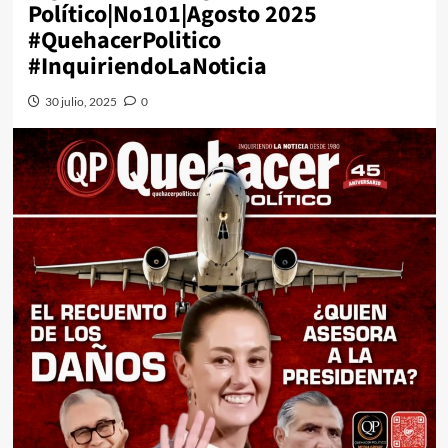
Político|No101|Agosto 2025
#QuehacerPolitico
#InquiriendoLaNoticia
30 julio, 2025
0