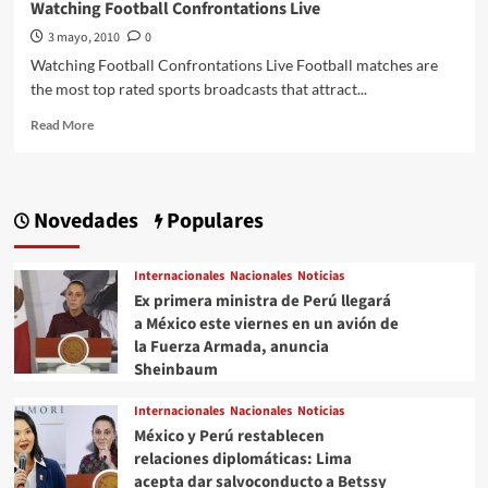
Watching Football Confrontations Live
3 mayo, 2010
0
Watching Football Confrontations Live Football matches are
the most top rated sports broadcasts that attract...
Read
Read More
more
about
Watching
Football
Novedades
Populares
Confrontations
Live
Internacionales
Nacionales
Noticias
Ex primera ministra de Perú llegará
a México este viernes en un avión de
la Fuerza Armada, anuncia
Sheinbaum
Internacionales
Nacionales
Noticias
México y Perú restablecen
relaciones diplomáticas: Lima
acepta dar salvoconducto a Betssy