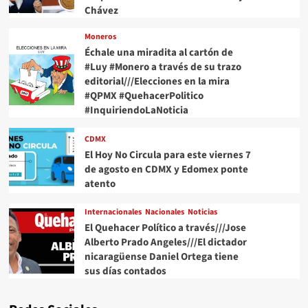
Chávez
Moneros
Échale una miradita al cartón de
#Luy #Monero a través de su trazo
editorial///Elecciones en la mira
#QPMX #QuehacerPolitico
#InquiriendoLaNoticia
CDMX
El Hoy No Circula para este viernes 7
de agosto en CDMX y Edomex ponte
atento
Internacionales
Nacionales
Noticias
El Quehacer Político a través///Jose
Alberto Prado Angeles///El dictador
nicaragüense Daniel Ortega tiene
sus días contados