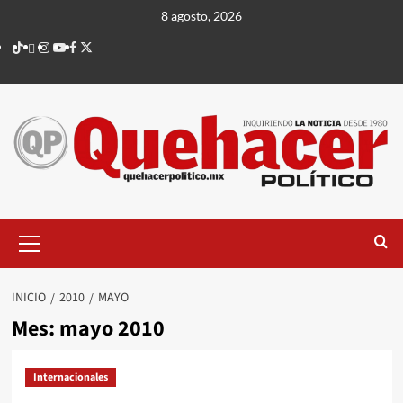
Saltar
8 agosto, 2026
al
TikTok
threads
Instagram
Youtube
Facebook
X
contenido
Menú
principal
INICIO
2010
MAYO
Mes:
mayo 2010
Internacionales