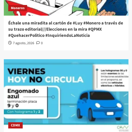
Moneros
Échale una miradita al cartón de #Luy #Monero a través de
su trazo editorial///Elecciones en la mira #QPMX
#QuehacerPolitico #InquiriendoLaNoticia
7 agosto, 2026
0
CDMX