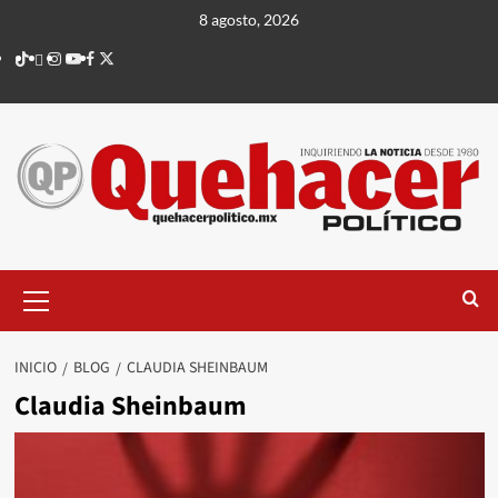
Saltar
8 agosto, 2026
al
TikTok
threads
Instagram
Youtube
Facebook
X
contenido
Menú
principal
INICIO
BLOG
CLAUDIA SHEINBAUM
Claudia Sheinbaum