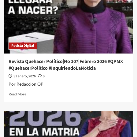
#QuehacerPolitico
#InquiriendoLaNoticia
Revista Digital
Revista Quehacer Político|No 107|Febrero 2026 #QPMX
#QuehacerPolitico #InquiriendoLaNoticia
31 enero, 2026
0
Por Redacción QP
Read
Read More
more
about
Revista
Quehacer
Político|No
107|Febrero
2026