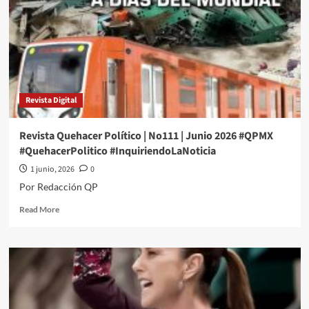
2026
#QPMX
#QuehacerPolitico
#InquiriendoLaNoticia
Revista Digital
Revista Quehacer Político | No111 | Junio 2026 #QPMX
#QuehacerPolitico #InquiriendoLaNoticia
1 junio, 2026
0
Por Redacción QP
Read
Read More
more
about
Revista
Quehacer
Político
|
No111