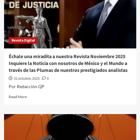
#InquiriendoLaNoticia
#QPMX
Revista Digital
Échale una miradita a nuestra Revista Noviembre 2025
Inquiere la Noticia con nosotros de México y el Mundo a
través de las Plumas de nuestros prestigiados analistas
31 octubre, 2025
0
Por Redacción QP
Read
Read More
more
about
Échale
una
miradita
a
nuestra