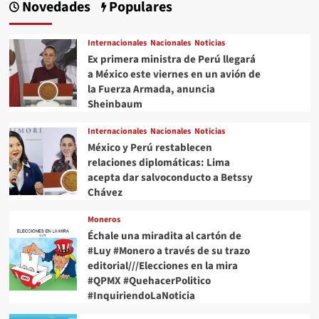
entradas
#QuehacerPolitico
Novedades
Populares
#InquiriendoLaNoticia
Internacionales
Nacionales
Noticias
Ex primera ministra de Perú llegará
a México este viernes en un avión de
la Fuerza Armada, anuncia
Sheinbaum
Internacionales
Nacionales
Noticias
México y Perú restablecen
relaciones diplomáticas: Lima
acepta dar salvoconducto a Betssy
Chávez
Moneros
Échale una miradita al cartón de
#Luy #Monero a través de su trazo
editorial///Elecciones en la mira
#QPMX #QuehacerPolitico
#InquiriendoLaNoticia