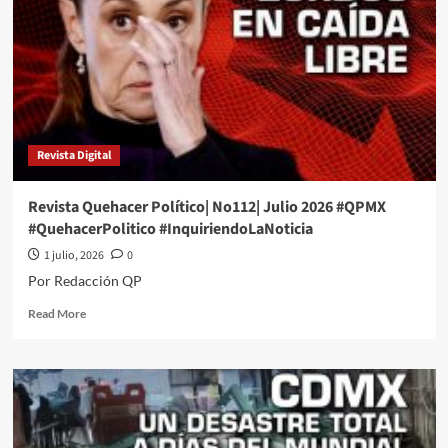
#QPMX
#QuehacerPolitico
#InquiriendoLaNoticia
Revista Digital
Revista Quehacer Político| No112| Julio 2026 #QPMX
#QuehacerPolitico #InquiriendoLaNoticia
1 julio, 2026
0
Por Redacción QP
Read
Read More
more
about
Revista
Quehacer
Político|
No112|
Julio