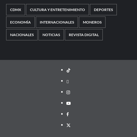
CDMX
CULTURA Y ENTRETENIMIENTO
DEPORTES
ECONOMÍA
INTERNACIONALES
MONEROS
NACIONALES
NOTICIAS
REVISTA DIGITAL
TikTok
threads
Instagram
Youtube
Facebook
X