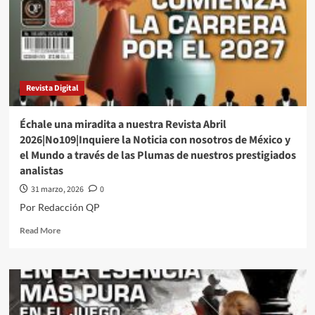
#QPMX
#QuehacerPolitico
#InquiriendoLaNoticia
Revista Digital
Échale una miradita a nuestra Revista Abril
2026|No109|Inquiere la Noticia con nosotros de México y
el Mundo a través de las Plumas de nuestros prestigiados
analistas
31 marzo, 2026
0
Por Redacción QP
Read
Read More
more
about
Échale
una
miradita
a