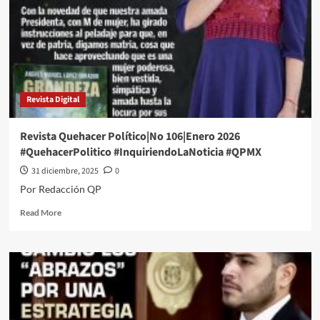
#QPMX
#QuehacerPolitico
#InquiriendoLaNoticia
Revista Digital
Revista Quehacer Político|No 106|Enero 2026
#QuehacerPolitico #InquiriendoLaNoticia #QPMX
31 diciembre, 2025
0
Por Redacción QP
Read
Read More
more
about
Revista
Quehacer
Político|No
106|Enero
2026
#QuehacerPolitico