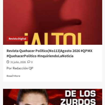
Revista Digital
Revista Quehacer Político|No113|Agosto 2026 #QPMX
#QuehacerPolitico #InquiriendoLaNoticia
31 julio, 2026
0
Por Redacción QP
Read
Read More
more
about
Revista
Quehacer
Político|No113|Agosto
2026