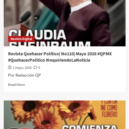
|
Junio
2026
#QPMX
#QuehacerPolitico
#InquiriendoLaNoticia
Revista Digital
Revista Quehacer Político| No110| Mayo 2026 #QPMX
#QuehacerPolitico #InquiriendoLaNoticia
1 mayo, 2026
0
Por Redacción QP
Read
Read More
more
about
Revista
Quehacer
Político|
No110|
Mayo
2026