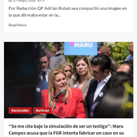
27 mayo, 2026
0
Por Redacción QP Adrián Rubalcava compartió una imagen en
la que afirmaba estar en la...
Read
Read More
more
about
Director
del
Metro
usa
IA
para
simular
visita
a
la
estación
Hidalgo;
Nacionales
Noticias
publica
foto
frente
“Se me cita bajo la simulación de ser un testigo”: Maru
al
Campos acusa que la FGR intenta fabricar un caso en su
candelabro