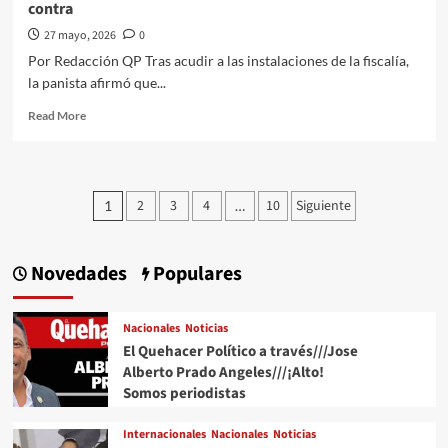
contra
27 mayo, 2026
0
Por Redacción QP Tras acudir a las instalaciones de la fiscalía,
la panista afirmó que...
Read
Read More
more
about
“Se
me
Paginación
2
3
4
10
Siguiente
1
…
cita
de
bajo
la
entradas
simulación
Novedades
Populares
de
ser
un
Nacionales
Noticias
testigo”:
El Quehacer Político a través///Jose
Maru
Alberto Prado Angeles///¡Alto!
Campos
Somos periodistas
acusa
que
Internacionales
Nacionales
Noticias
la