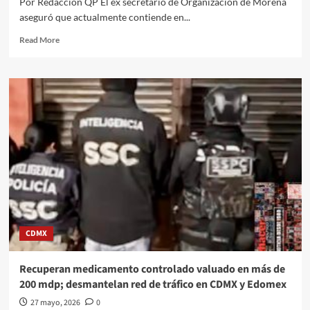
Por Redacción QP El ex secretario de Organización de Morena
EL
aseguró que actualmente contiende en...
PONIENTE
DE
Read
Read More
LA
more
CIUDAD
about
DE
“No
MÉXICO
quise
estorbar
la
carrera
de
mi
papá”,
dice
Andy
López
Beltrán
CDMX
ante
su
repentina
Recuperan medicamento controlado valuado en más de
búsqueda
200 mdp; desmantelan red de tráfico en CDMX y Edomex
de
fuero
27 mayo, 2026
0