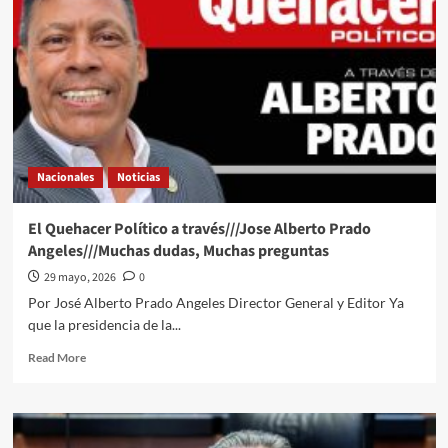
a
través///Jose
Alberto
Prado
Angeles///La
batalla
entre
morenos
Nacionales
Noticias
El Quehacer Político a través///Jose Alberto Prado
Angeles///Muchas dudas, Muchas preguntas
29 mayo, 2026
0
Por José Alberto Prado Angeles Director General y Editor Ya
que la presidencia de la...
Read
Read More
more
about
El
Quehacer