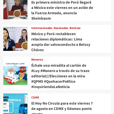
FGR
Ex primera ministra de Perú llegará
intenta
a México este viernes en un avión de
fabricar
la Fuerza Armada, anuncia
un
Sheinbaum
caso
en
Internacionales
Nacionales
Noticias
su
México y Perú restablecen
contra
relaciones diplomáticas: Lima
acepta dar salvoconducto a Betssy
Chávez
Moneros
Échale una miradita al cartón de
#Luy #Monero a través de su trazo
editorial///Elecciones en la mira
#QPMX #QuehacerPolitico
#InquiriendoLaNoticia
CDMX
El Hoy No Circula para este viernes 7
de agosto en CDMX y Edomex ponte