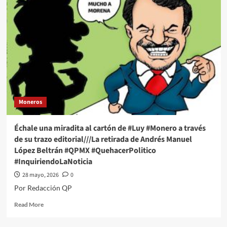
licencia
del
senador
morenista
Enrique
Inzunza;
asume
su
suplente
Moneros
Échale una miradita al cartón de #Luy #Monero a través
de su trazo editorial///La retirada de Andrés Manuel
López Beltrán #QPMX #QuehacerPolitico
#InquiriendoLaNoticia
28 mayo, 2026
0
Por Redacción QP
Read
Read More
more
about