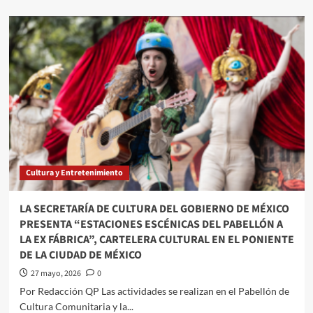
about
El
Quehacer
Político
a
través///Jose
Alberto
Prado
Angeles///Que
siempre
no,
Rocha
Moya
Cultura y Entretenimiento
es
un
angelito
LA SECRETARÍA DE CULTURA DEL GOBIERNO DE MÉXICO
PRESENTA “ESTACIONES ESCÉNICAS DEL PABELLÓN A
LA EX FÁBRICA”, CARTELERA CULTURAL EN EL PONIENTE
DE LA CIUDAD DE MÉXICO
27 mayo, 2026
0
Por Redacción QP Las actividades se realizan en el Pabellón de
Cultura Comunitaria y la...