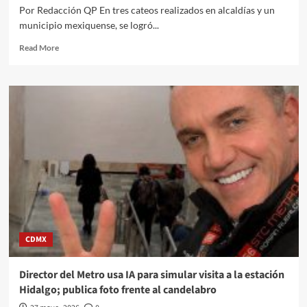
político
Por Redacción QP En tres cateos realizados en alcaldías y un
y
municipio mexiquense, se logró...
justifica
por
Read
Read More
qué
more
no
about
compitió
Recuperan
antes
medicamento
controlado
valuado
en
más
de
200
mdp;
desmantelan
red
de
CDMX
tráfico
en
CDMX
Director del Metro usa IA para simular visita a la estación
y
Hidalgo; publica foto frente al candelabro
Edomex