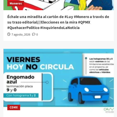
Moneros
Échale una miradita al cartón de #Luy #Monero a través de
su trazo editorial///Elecciones en la mira #QPMX
#QuehacerPolitico #InquiriendoLaNoticia
7 agosto, 2026
0
CDMX