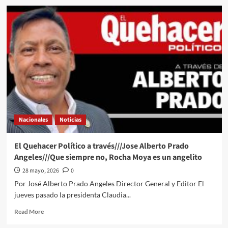
Échale
una
miradita
al
cartón
de
#Luy
#Monero
a
través
de
su
Nacionales
Noticias
trazo
editorial///La
retirada
El Quehacer Político a través///Jose Alberto Prado
de
Angeles///Que siempre no, Rocha Moya es un angelito
Andrés
Manuel
28 mayo, 2026
0
López
Por José Alberto Prado Angeles Director General y Editor El
Beltrán
jueves pasado la presidenta Claudia...
#QPMX
#QuehacerPolitico
Read
Read More
#InquiriendoLaNoticia
more