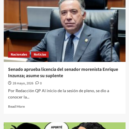
Político
a
través///Jose
Alberto
Prado
Angeles///Muchas
dudas,
Muchas
preguntas
Nacionales
Noticias
Senado aprueba licencia del senador morenista Enrique
Inzunza; asume su suplente
28 mayo, 2026
0
Por Redacción QP Al inicio de la sesión de pleno, se dio a
conocer la...
Read
Read More
more
about
Senado
aprueba