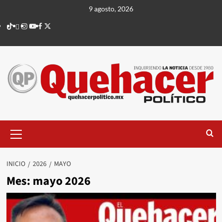
Saltar
9 agosto, 2026
al
TikTok
threads
Instagram
Youtube
Facebook
X
contenido
Menú
principal
INICIO
2026
MAYO
Mes:
mayo 2026