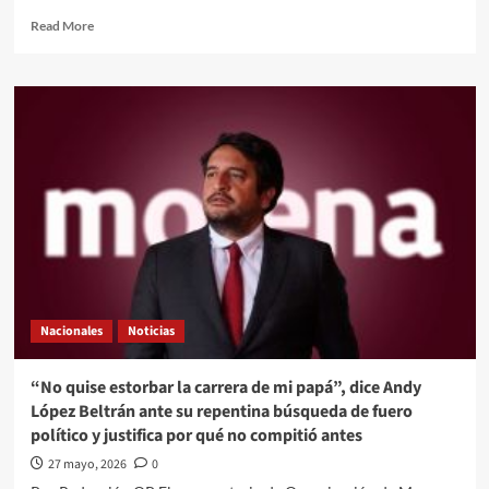
Read
Read More
more
about
LA
SECRETARÍA
DE
CULTURA
DEL
GOBIERNO
DE
MÉXICO
PRESENTA
“ESTACIONES
ESCÉNICAS
DEL
Nacionales
Noticias
PABELLÓN
A
LA
“No quise estorbar la carrera de mi papá”, dice Andy
EX
López Beltrán ante su repentina búsqueda de fuero
FÁBRICA”,
político y justifica por qué no compitió antes
CARTELERA
CULTURAL
27 mayo, 2026
0
EN