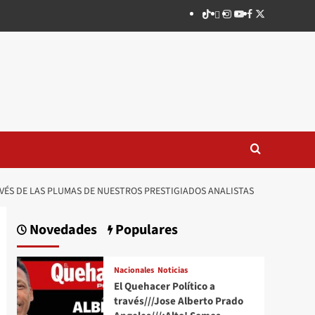
TikTok
threads
Instagram
Youtube
Facebook
X
AVÉS DE LAS PLUMAS DE NUESTROS PRESTIGIADOS ANALISTAS
Novedades
Populares
Nacionales
Noticias
El Quehacer Político a
través///Jose Alberto Prado