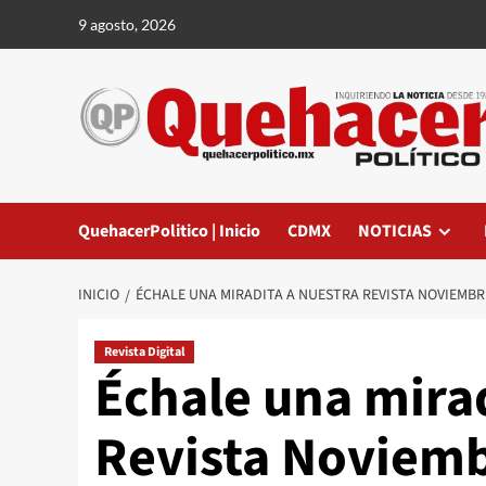
Saltar
9 agosto, 2026
al
contenido
QuehacerPolitico | Inicio
CDMX
NOTICIAS
INICIO
ÉCHALE UNA MIRADITA A NUESTRA REVISTA NOVIEMBR
Revista Digital
Échale una mirad
Revista Noviemb