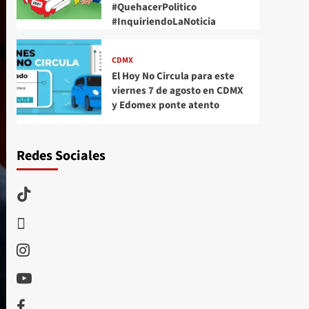
#QuehacerPolitico
#InquiriendoLaNoticia
CDMX
El Hoy No Circula para este
viernes 7 de agosto en CDMX
y Edomex ponte atento
Redes Sociales
TikTok
threads
Instagram
Youtube
Facebook