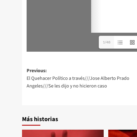
1/48
Post
Previous:
El Quehacer Político a través///Jose Alberto Prado
navigation
Angeles///Se les dijo y no hicieron caso
Más historias