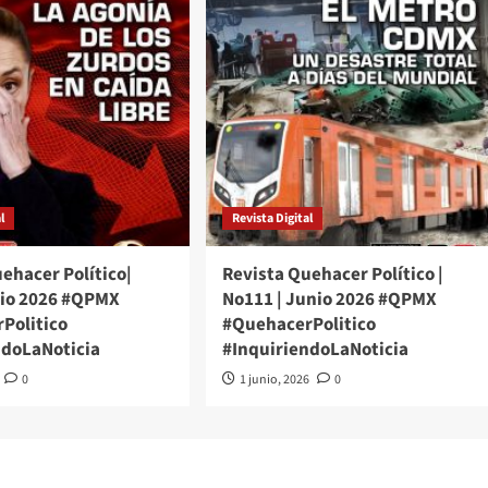
l
Revista Digital
ehacer Político|
Revista Quehacer Político |
lio 2026 #QPMX
No111 | Junio 2026 #QPMX
Politico
#QuehacerPolitico
ndoLaNoticia
#InquiriendoLaNoticia
0
1 junio, 2026
0