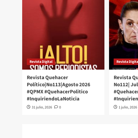
Revista Digital
Revista Digita
Revista Quehacer
Revista Qu
Político|No113|Agosto 2026
No112| Ju
#QPMX #QuehacerPolitico
#Quehacer
#InquiriendoLaNoticia
#Inquirie
31 julio, 2026
0
1 julio, 2026