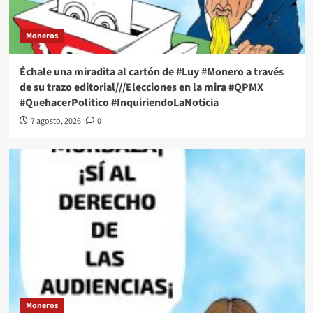
Moneros
Échale una miradita al cartón de #Luy #Monero a través
de su trazo editorial///Elecciones en la mira #QPMX
#QuehacerPolitico #InquiriendoLaNoticia
7 agosto, 2026
0
Moneros