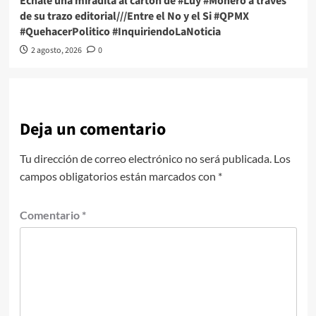
Échale una miradita al cartón de #Luy #Monero a través
de su trazo editorial///Entre el No y el Si #QPMX
#QuehacerPolitico #InquiriendoLaNoticia
2 agosto, 2026
0
Deja un comentario
Tu dirección de correo electrónico no será publicada.
Los
campos obligatorios están marcados con
*
Comentario
*