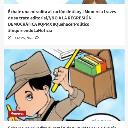
Échale una miradita al cartón de #Luy #Monero a través
de su trazo editorial///NO A LA REGRESIÓN
DEMOCRÁTICA #QPMX #QuehacerPolitico
#InquiriendoLaNoticia
5 agosto, 2026
0
Moneros