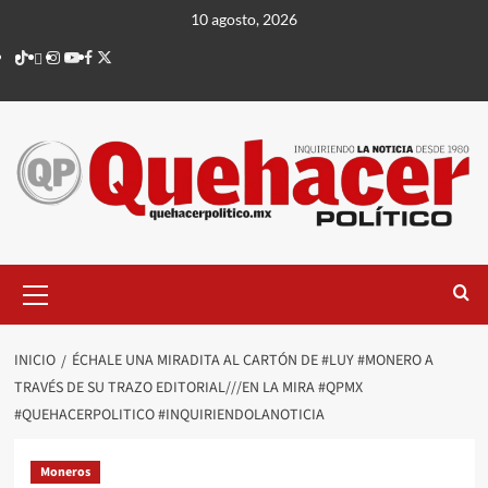
Saltar
10 agosto, 2026
al
TikTok
threads
Instagram
Youtube
Facebook
X
contenido
Menú
principal
INICIO
ÉCHALE UNA MIRADITA AL CARTÓN DE #LUY #MONERO A
TRAVÉS DE SU TRAZO EDITORIAL///EN LA MIRA #QPMX
#QUEHACERPOLITICO #INQUIRIENDOLANOTICIA
Moneros