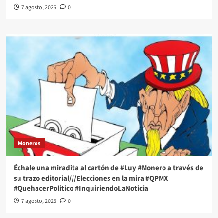
7 agosto, 2026
0
Moneros
Échale una miradita al cartón de #Luy #Monero a través de
su trazo editorial///Elecciones en la mira #QPMX
#QuehacerPolitico #InquiriendoLaNoticia
7 agosto, 2026
0