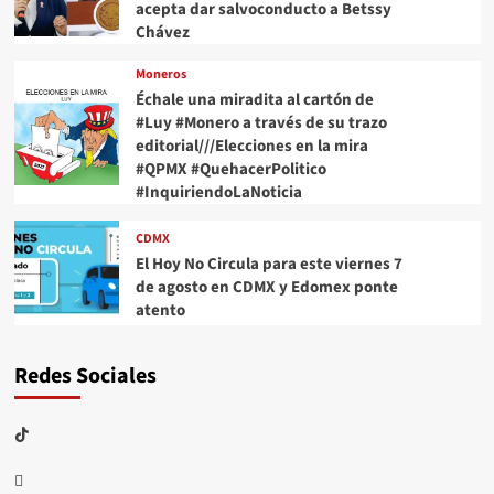
acepta dar salvoconducto a Betssy
Chávez
Moneros
Échale una miradita al cartón de
#Luy #Monero a través de su trazo
editorial///Elecciones en la mira
#QPMX #QuehacerPolitico
#InquiriendoLaNoticia
CDMX
El Hoy No Circula para este viernes 7
de agosto en CDMX y Edomex ponte
atento
Redes Sociales
TikTok
threads