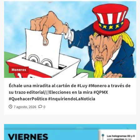
Moneros
Échale una miradita al cartón de #Luy #Monero a través de
su trazo editorial///Elecciones en la mira #QPMX
#QuehacerPolitico #InquiriendoLaNoticia
7 agosto, 2026
0