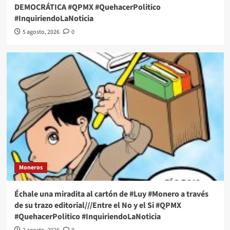
DEMOCRÁTICA #QPMX #QuehacerPolitico
#InquiriendoLaNoticia
5 agosto, 2026
0
Moneros
Échale una miradita al cartón de #Luy #Monero a través
de su trazo editorial///Entre el No y el Si #QPMX
#QuehacerPolitico #InquiriendoLaNoticia