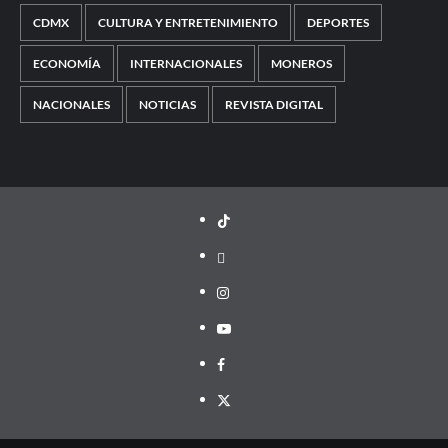
CDMX
CULTURA Y ENTRETENIMIENTO
DEPORTES
ECONOMÍA
INTERNACIONALES
MONEROS
NACIONALES
NOTICIAS
REVISTA DIGITAL
TikTok
threads
Instagram
Youtube
Facebook
X