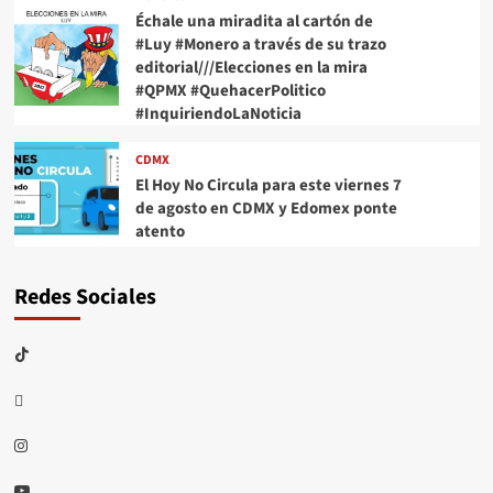
Échale una miradita al cartón de
#Luy #Monero a través de su trazo
editorial///Elecciones en la mira
#QPMX #QuehacerPolitico
#InquiriendoLaNoticia
CDMX
El Hoy No Circula para este viernes 7
de agosto en CDMX y Edomex ponte
atento
Redes Sociales
TikTok
threads
Instagram
Youtube