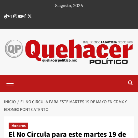
Saltar
8 agosto, 2026
al
TikTok
threads
Instagram
Youtube
Facebook
X
contenido
Menú
principal
INICIO
EL NO CIRCULA PARA ESTE MARTES 19 DE MAYO EN CDMX Y
EDOMEX PONTE ATENTO
Moneros
El No Circula para este martes 19 de