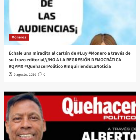
Moneros
Échale una miradita al cartón de #Luy #Monero a través de
su trazo editorial///NO A LA REGRESIÓN DEMOCRÁTICA
#QPMX #QuehacerPolitico #InquiriendoLaNoticia
5 agosto, 2026
0