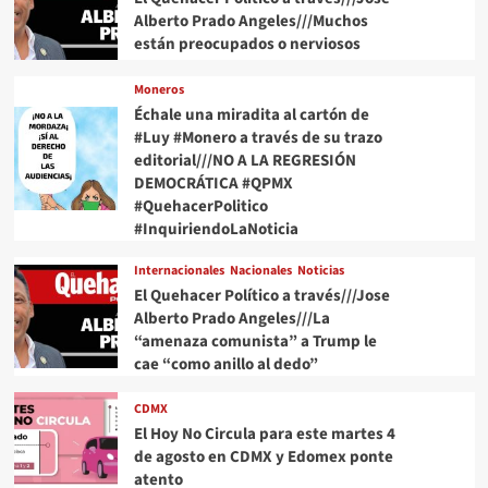
Alberto Prado Angeles///Muchos
están preocupados o nerviosos
Moneros
Échale una miradita al cartón de
#Luy #Monero a través de su trazo
editorial///NO A LA REGRESIÓN
DEMOCRÁTICA #QPMX
#QuehacerPolitico
#InquiriendoLaNoticia
Internacionales
Nacionales
Noticias
El Quehacer Político a través///Jose
Alberto Prado Angeles///La
“amenaza comunista” a Trump le
cae “como anillo al dedo”
CDMX
El Hoy No Circula para este martes 4
de agosto en CDMX y Edomex ponte
atento