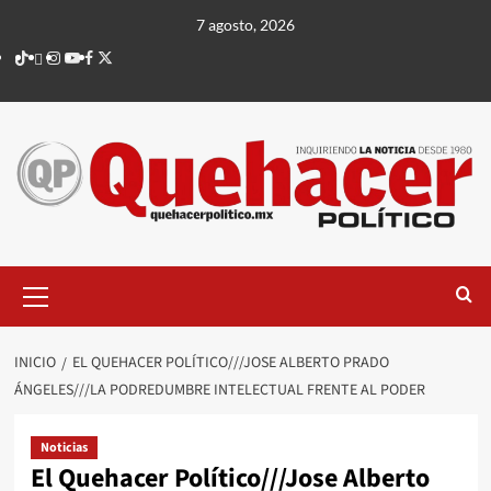
Saltar
7 agosto, 2026
al
TikTok
threads
Instagram
Youtube
Facebook
X
contenido
Menú
principal
INICIO
EL QUEHACER POLÍTICO///JOSE ALBERTO PRADO
ÁNGELES///LA PODREDUMBRE INTELECTUAL FRENTE AL PODER
Noticias
El Quehacer Político///Jose Alberto