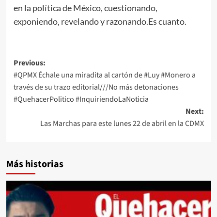
en la política de México, cuestionando,
exponiendo, revelando y razonando.Es cuanto.
Post
Previous:
#QPMX Échale una miradita al cartón de #Luy #Monero a
navigation
través de su trazo editorial///No más detonaciones
#QuehacerPolitico #InquiriendoLaNoticia
Next:
Las Marchas para este lunes 22 de abril en la CDMX
Más historias