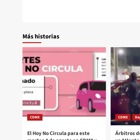
Más historias
CDMX
CDMX
De
El Hoy No Circula para este
Árbitros d