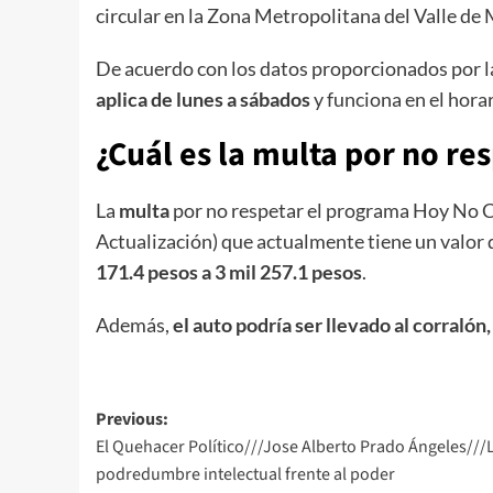
circular en la Zona Metropolitana del Valle de 
De acuerdo con los datos proporcionados por 
aplica de lunes a sábados
y funciona en el hora
¿Cuál es la multa por no re
La
multa
por no respetar el programa Hoy No C
Actualización) que actualmente tiene un valor d
171.4 pesos a 3 mil 257.1 pesos
.
Además,
el auto podría ser llevado al corralón
Post
Previous:
El Quehacer Político///Jose Alberto Prado Ángeles///
navigation
podredumbre intelectual frente al poder