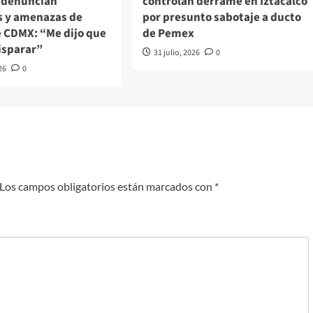
e denuncian
controlan derrame en Iztacalco
s y amenazas de
por presunto sabotaje a ducto
e CDMX: “Me dijo que
de Pemex
isparar”
31 julio, 2026
0
26
0
Los campos obligatorios están marcados con
*