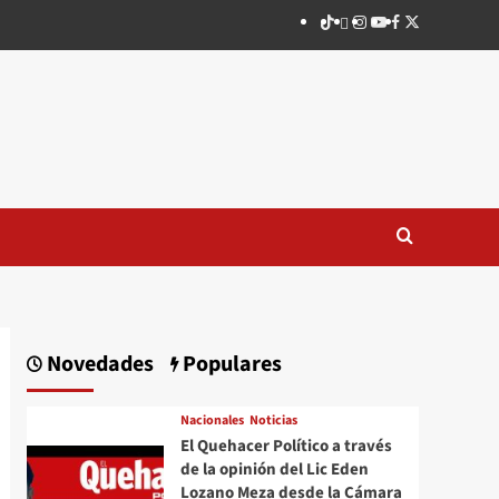
TikTok
threads
Instagram
Youtube
Facebook
X
Novedades
Populares
Nacionales
Noticias
El Quehacer Político a través
de la opinión del Lic Eden
Lozano Meza desde la Cámara