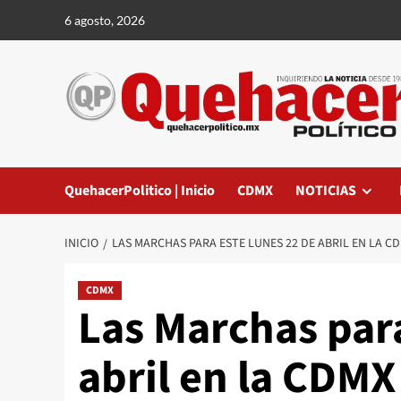
Saltar
6 agosto, 2026
al
contenido
QuehacerPolitico | Inicio
CDMX
NOTICIAS
INICIO
LAS MARCHAS PARA ESTE LUNES 22 DE ABRIL EN LA C
CDMX
Las Marchas para
abril en la CDMX