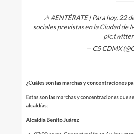
⚠
#ENTÉRATE
| Para hoy, 22 d
sociales previstas en la Ciudad de 
pic.twitt
— C5 CDMX (@
¿Cuáles son las marchas y concentraciones par
Estas son las marchas y concentraciones que se 
alcaldías
:
Alcaldía Benito Juárez
07:00 horas. Concentración en Av. Insurgen