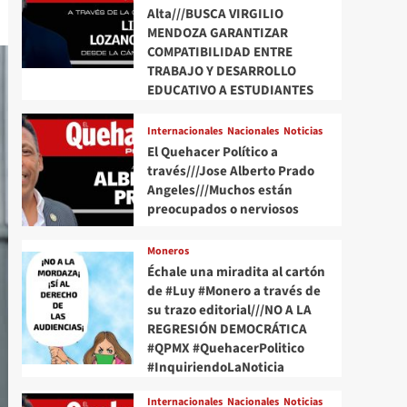
Alta///BUSCA VIRGILIO
MENDOZA GARANTIZAR
COMPATIBILIDAD ENTRE
TRABAJO Y DESARROLLO
EDUCATIVO A ESTUDIANTES
Internacionales
Nacionales
Noticias
El Quehacer Político a
través///Jose Alberto Prado
Angeles///Muchos están
preocupados o nerviosos
Moneros
Échale una miradita al cartón
de #Luy #Monero a través de
su trazo editorial///NO A LA
REGRESIÓN DEMOCRÁTICA
#QPMX #QuehacerPolitico
#InquiriendoLaNoticia
Internacionales
Nacionales
Noticias