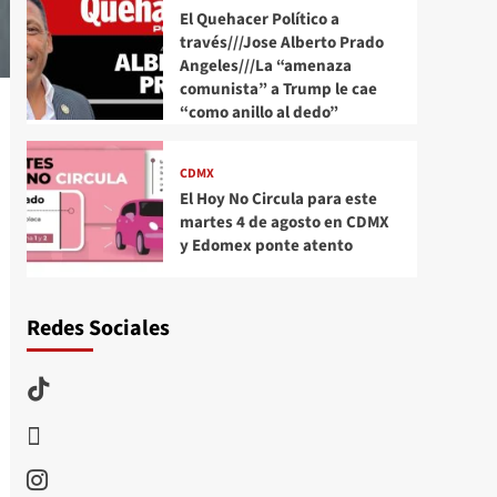
El Quehacer Político a
través///Jose Alberto Prado
Angeles///La “amenaza
comunista” a Trump le cae
“como anillo al dedo”
CDMX
El Hoy No Circula para este
martes 4 de agosto en CDMX
y Edomex ponte atento
Redes Sociales
TikTok
threads
Instagram