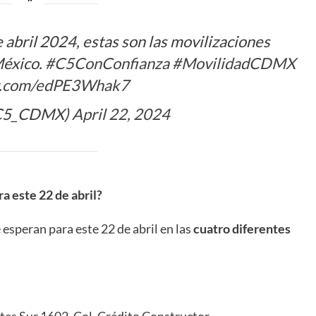
e abril 2024, estas son las movilizaciones
México.
#C5ConConfianza
#MovilidadCDMX
er.com/edPE3Whak7
C5_CDMX)
April 22, 2024
a este 22 de abril?
esperan para este 22 de abril en las
cuatro diferentes
tes Sur 1602, Col. Crédito Constructor