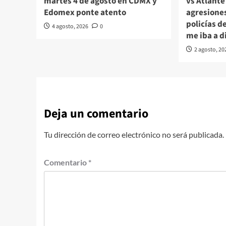
martes 4 de agosto en CDMX y
vs Atlant
Edomex ponte atento
agresione
policías d
4 agosto, 2026
0
me iba a d
2 agosto, 20
Deja un comentario
Tu dirección de correo electrónico no será publicada.
Comentario
*