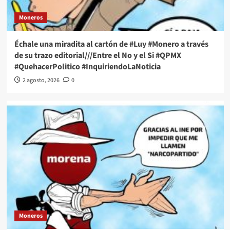
Moneros
Échale una miradita al cartón de #Luy #Monero a través
de su trazo editorial///Entre el No y el Si #QPMX
#QuehacerPolitico #InquiriendoLaNoticia
2 agosto, 2026
0
Moneros