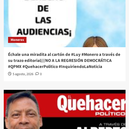
Moneros
Échale una miradita al cartón de #Luy #Monero a través de
su trazo editorial///NO A LA REGRESIÓN DEMOCRÁTICA
#QPMX #QuehacerPolitico #InquiriendoLaNoticia
5 agosto, 2026
0