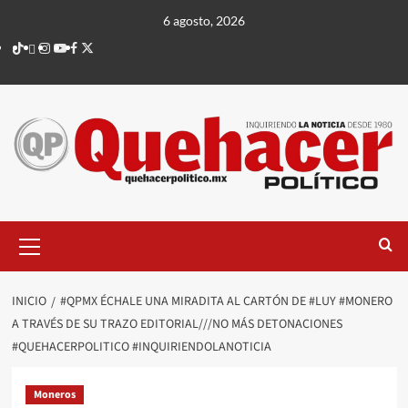
Saltar
6 agosto, 2026
al
TikTok
threads
Instagram
Youtube
Facebook
X
contenido
Menú
principal
INICIO
#QPMX ÉCHALE UNA MIRADITA AL CARTÓN DE #LUY #MONERO
A TRAVÉS DE SU TRAZO EDITORIAL///NO MÁS DETONACIONES
#QUEHACERPOLITICO #INQUIRIENDOLANOTICIA
Moneros