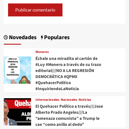
Novedades
Populares
Moneros
Échale una miradita al cartón de
#Luy #Monero a través de su trazo
editorial///NO A LA REGRESIÓN
DEMOCRÁTICA #QPMX
#QuehacerPolitico
#InquiriendoLaNoticia
Internacionales
Nacionales
Noticias
El Quehacer Político a través///Jose
Alberto Prado Angeles///La
“amenaza comunista” a Trump le
cae “como anillo al dedo”