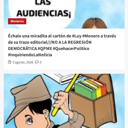
Moneros
Échale una miradita al cartón de #Luy #Monero a través
de su trazo editorial///NO A LA REGRESIÓN
DEMOCRÁTICA #QPMX #QuehacerPolitico
#InquiriendoLaNoticia
5 agosto, 2026
0