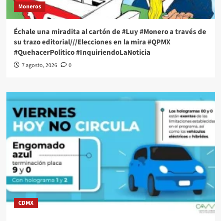
Moneros
Échale una miradita al cartón de #Luy #Monero a través de
su trazo editorial///Elecciones en la mira #QPMX
#QuehacerPolitico #InquiriendoLaNoticia
7 agosto, 2026
0
CDMX