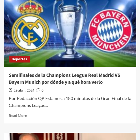
un
concierto
gratuito
en
Brasil
Deportes
Semifinales de la Champions League Real Madrid VS
Bayern Munich por dónde y a qué hora verlo
29 abril, 2024
0
Por Redacción QP Estamos a 180 minutos de la Gran Final de la
Champions League...
Read
Read More
more
about
Semifinales
de