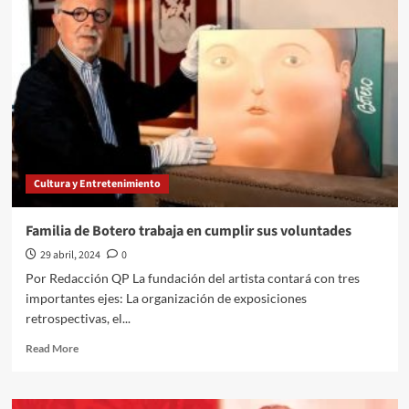
la
Champions
League
Real
Madrid
VS
Bayern
Munich
por
dónde
Cultura y Entretenimiento
y
a
qué
Familia de Botero trabaja en cumplir sus voluntades
hora
29 abril, 2024
0
verlo
Por Redacción QP La fundación del artista contará con tres
importantes ejes: La organización de exposiciones
retrospectivas, el...
Read
Read More
more
about
Familia