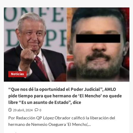
about
A
días
de
la
pelea
entre
Saúl
“Canelo”
Álvarez
y
Jaime
Munguía
Noticias
“Que nos dé la oportunidad el Poder Judicial”, AMLO
pide tiempo para que hermano de ‘El Mencho’ no quede
libre “Es un asunto de Estado”, dice
29 abril, 2024
0
Por Redacción QP López Obrador calificó la liberación del
hermano de Nemesio Oseguera ‘El Mencho’,...