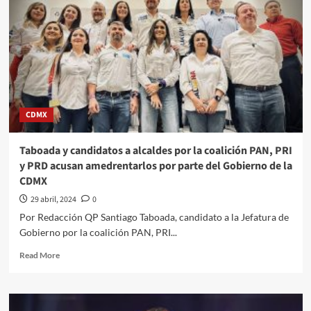
CDMX
Taboada y candidatos a alcaldes por la coalición PAN, PRI
y PRD acusan amedrentarlos por parte del Gobierno de la
CDMX
29 abril, 2024
0
Por Redacción QP Santiago Taboada, candidato a la Jefatura de
Gobierno por la coalición PAN, PRI...
Read
Read More
more
about
Taboada
y