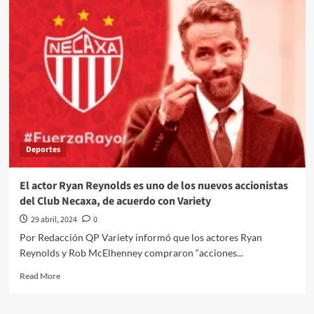
de
Botero
trabaja
en
cumplir
sus
voluntades
Deportes
El actor Ryan Reynolds es uno de los nuevos accionistas
del Club Necaxa, de acuerdo con Variety
29 abril, 2024
0
Por Redacción QP Variety informó que los actores Ryan
Reynolds y Rob McElhenney compraron “acciones...
Read
Read More
more
about
El