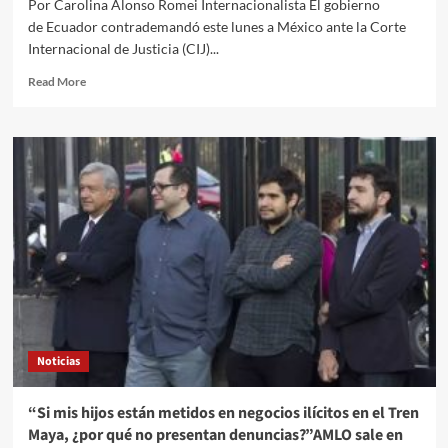
Por Carolina Alonso Romei Internacionalista El gobierno
un
de Ecuador contrademandó este lunes a México ante la Corte
asunto
de
Internacional de Justicia (CIJ)...
Estado”,
Read
Read More
dice
more
about
El
Quehacer
Político
Internacional///Carolina
Alonso
Romei///Ecuador
contrademanda
a
México
ante
la
Corte
Noticias
Internacional
de
Justicia
“Si mis hijos están metidos en negocios ilícitos en el Tren
por
Maya, ¿por qué no presentan denuncias?”AMLO sale en
otorgar