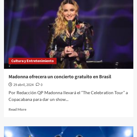
candidatos
a
alcaldes
por
la
coalición
PAN,
PRI
y
PRD
Cultura y Entretenimiento
acusan
amedrentarlos
por
Madonna ofrecera un concierto gratuito en Brasil
parte
29 abril, 2024
0
del
Gobierno
Por Redacción QP Madonna llevará el “The Celebration Tour” a
de
Copacabana para dar un show...
la
CDMX
Read
Read More
more
about
Madonna
ofrecera