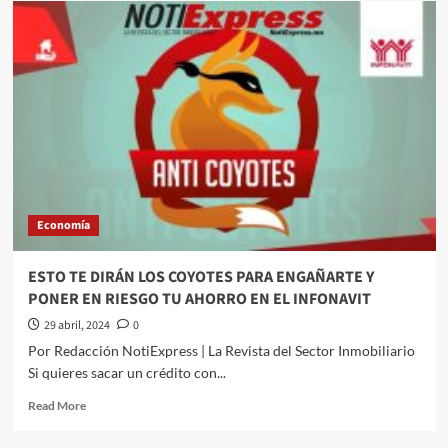
actor Ryan
Reynolds es
uno
de
los
nuevos
accionistas
del Club
Necaxa,
de
acuerdo
Economía
con Variety
ESTO TE DIRÁN LOS COYOTES PARA ENGAÑARTE Y
PONER EN RIESGO TU AHORRO EN EL INFONAVIT
29 abril, 2024
0
Por Redacción NotiExpress | La Revista del Sector Inmobiliario
Si quieres sacar un crédito con...
Read
Read More
more
about