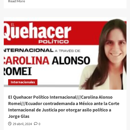
Read
Read More
more
about
“Que
nos
dé
la
oportunidad
el
Poder
Judicial”,
AMLO
pide
tiempo
para
Internacionales
que
hermano
de
El Quehacer Político Internacional///Carolina Alonso
‘El
Romei///Ecuador contrademanda a México ante la Corte
Mencho’
Internacional de Justicia por otorgar asilo político a
no
Jorge Glas
quede
libre
29 abril, 2024
0
“Es