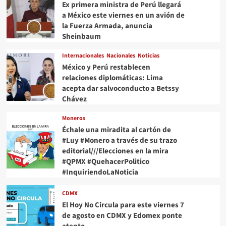
presentan
Ex primera ministra de Perú llegará
denuncias?”AMLO
a México este viernes en un avión de
sale
la Fuerza Armada, anuncia
en
Sheinbaum
defensa
de
Internacionales
Nacionales
Noticias
sus
México y Perú restablecen
hijos
relaciones diplomáticas: Lima
acepta dar salvoconducto a Betssy
Chávez
Moneros
Échale una miradita al cartón de
#Luy #Monero a través de su trazo
editorial///Elecciones en la mira
#QPMX #QuehacerPolitico
#InquiriendoLaNoticia
CDMX
El Hoy No Circula para este viernes 7
de agosto en CDMX y Edomex ponte