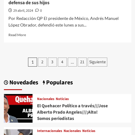
defensa de sus hijos
asilo
político
29 abril, 2024
0
a
Por Redacción QP El presidente de México, Andrés Manuel
Jorge
López Obrador, defendió este lunes a sus...
Glas
Read
Read More
more
about
“Si
mis
Paginación
2
3
4
21
Siguiente
1
…
hijos
de
están
metidos
entradas
en
Novedades
Populares
negocios
ilícitos
en
Nacionales
Noticias
el
El Quehacer Político a través///Jose
Tren
Alberto Prado Angeles///¡Alto!
Maya,
Somos periodistas
¿por
qué
Internacionales
Nacionales
Noticias
no