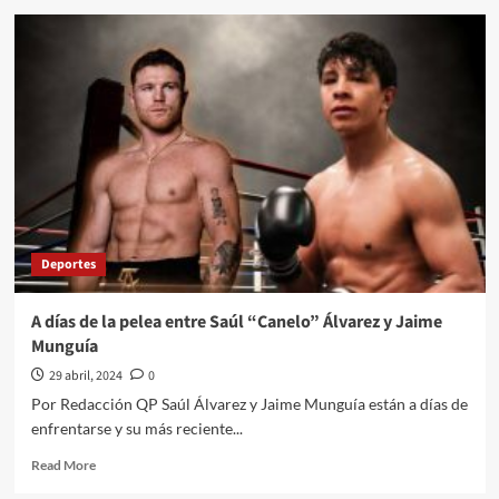
ESTO
TE
DIRÁN
LOS
COYOTES
PARA
ENGAÑARTE
Y
PONER
EN
RIESGO
TU
Deportes
AHORRO
EN
EL
A días de la pelea entre Saúl “Canelo” Álvarez y Jaime
INFONAVIT
Munguía
29 abril, 2024
0
Por Redacción QP Saúl Álvarez y Jaime Munguía están a días de
enfrentarse y su más reciente...
Read
Read More
more