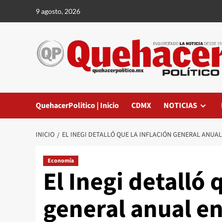
Saltar
9 agosto, 2026
al
contenido
QuehacerPolitico | Inicio
CDMX
NOTICIAS
INICIO
EL INEGI DETALLÓ QUE LA INFLACIÓN GENERAL ANUAL
Economía
El Inegi detalló 
general anual en