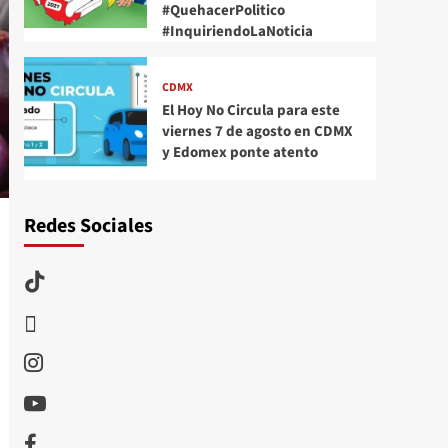
#QuehacerPolitico
#InquiriendoLaNoticia
CDMX
El Hoy No Circula para este
viernes 7 de agosto en CDMX
y Edomex ponte atento
Redes Sociales
TikTok
threads
Instagram
Youtube
Facebook