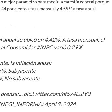
un mejor parámetro para medir la carestía general porque
.44 por ciento a tasa mensual y 4.55 % a tasa anual.
 anual se ubicó en 4.42%. A tasa mensual, el
s al Consumidor
#INPC
varió 0.29%.
e, la inflación anual:
5%, Subyacente
%, No subyacente
e prensa:…
pic.twitter.com/nf5x4EuIY0
@INEGI_INFORMA)
April 9, 2024