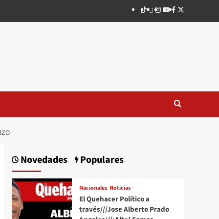
TikTok
threads
Instagram
Youtube
Facebook
X
RZO
Novedades
Populares
Nacionales
Noticias
El Quehacer Político a
través///Jose Alberto Prado