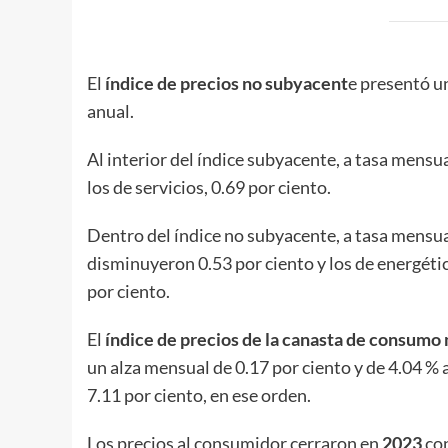
El
índice de precios no subyacent
e presentó un
anual.
Al interior del índice subyacente, a tasa mensua
los de servicios, 0.69 por ciento.
Dentro del índice no subyacente, a tasa mensua
disminuyeron 0.53 por ciento y los de energétic
por ciento.
El
índice de precios de la canasta de consumo
un alza mensual de 0.17 por ciento y de 4.04 %
7.11 por ciento, en ese orden.
Los precios al consumidor cerraron en
2023
con