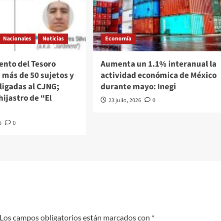
Nacionales
Noticias
Economía
nto del Tesoro
Aumenta un 1.1% interanual la
 más de 50 sujetos y
actividad económica de México
ligadas al CJNG;
durante mayo: Inegi
hijastro de “El
23 julio, 2026
0
6
0
Los campos obligatorios están marcados con
*