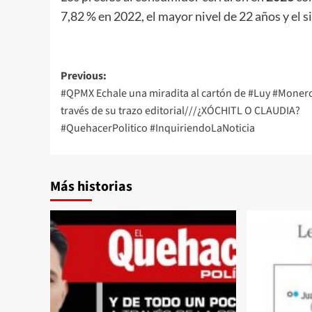
7,82 % en 2022, el mayor nivel de 22 años y el si
Post
Previous:
#QPMX Echale una miradita al cartón de #Luy #Moner
navigation
través de su trazo editorial///¿XÓCHITL O CLAUDIA?
#QuehacerPolitico #InquiriendoLaNoticia
Más historias