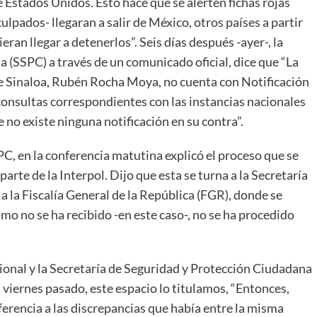
 Estados Unidos. Esto hace que se alerten fichas rojas
culpados- llegaran a salir de México, otros países a partir
eran llegar a detenerlos”. Seis días después -ayer-, la
 (SSPC) a través de un comunicado oficial, dice que “La
e Sinaloa, Rubén Rocha Moya, no cuenta con Notificación
 consultas correspondientes con las instancias nacionales
no existe ninguna notificación en su contra”.
C, en la conferencia matutina explicó el proceso que se
parte de la Interpol. Dijo que esta se turna a la Secretaría
 la Fiscalía General de la República (FGR), donde se
mo no se ha recibido -en este caso-, no se ha procedido
ional y la Secretaría de Seguridad y Protección Ciudadana
viernes pasado, este espacio lo titulamos, “Entonces,
erencia a las discrepancias que había entre la misma