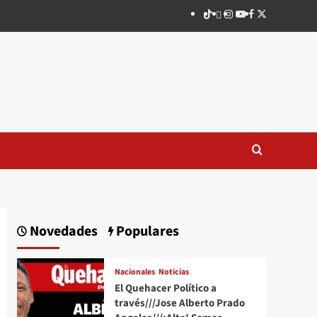
TikTok
threads
Instagram
Youtube
Facebook
X
Novedades
Populares
Nacionales
Noticias
El Quehacer Político a
través///Jose Alberto Prado