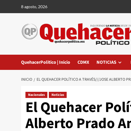
Saltar
8 agosto, 2026
al
contenido
QuehacerPolitico | Inicio
CDMX
NOTICIAS
INICIO
EL QUEHACER POLÍTICO A TRAVÉS///JOSE ALBERTO P
Nacionales
Noticias
El Quehacer Polí
Alberto Prado A