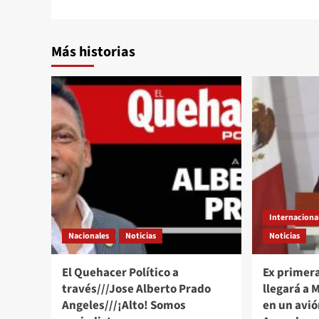
Más historias
Internaciona
Nacionales
Noticias
Noticias
El Quehacer Político a
Ex primer
través///Jose Alberto Prado
llegará a 
Angeles///¡Alto! Somos
en un avió