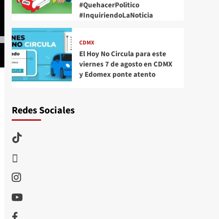
#QuehacerPolitico
#InquiriendoLaNoticia
CDMX
El Hoy No Circula para este
viernes 7 de agosto en CDMX
y Edomex ponte atento
Redes Sociales
TikTok
threads
Instagram
Youtube
Facebook