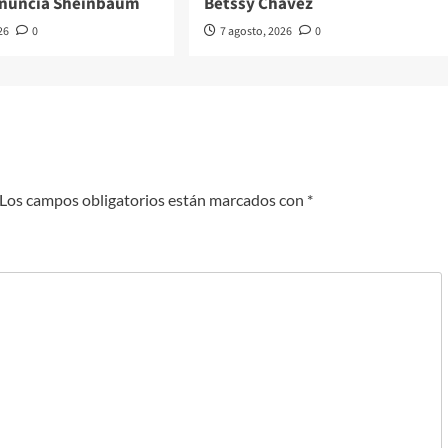
anuncia Sheinbaum
Betssy Chávez
26
0
7 agosto, 2026
0
Los campos obligatorios están marcados con
*