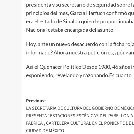
presidenta y su secretario de seguridad sobre l
principios del mes, García Harfuch confirmó qu
era el estado de Sinaloa quien le proporciona
Nacional estaba encargada del asunto.
Hoy, ante un nuevo desacuerdo con la ficha roja
informado? Ahora nuestra petición es, ¡póngan
Así el Quehacer Político Desde 1980, 46 años i
exponiendo, revelando y razonando.Es cuanto
Post
Previous:
LA SECRETARÍA DE CULTURA DEL GOBIERNO DE MÉXIC
navigation
PRESENTA “ESTACIONES ESCÉNICAS DEL PABELLÓN A 
FÁBRICA”, CARTELERA CULTURAL EN EL PONIENTE DE 
CIUDAD DE MÉXICO