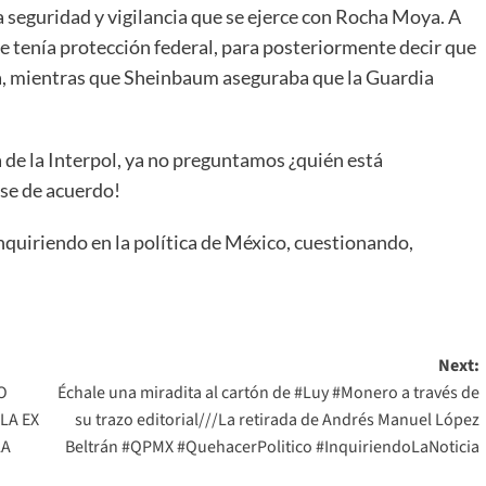
a seguridad y vigilancia que se ejerce con Rocha Moya. A
e tenía protección federal, para posteriormente decir que
ba, mientras que Sheinbaum aseguraba que la Guardia
 de la Interpol, ya no preguntamos ¿quién está
se de acuerdo!
nquiriendo en la política de México, cuestionando,
Next:
O
Échale una miradita al cartón de #Luy #Monero a través de
LA EX
su trazo editorial///La retirada de Andrés Manuel López
LA
Beltrán #QPMX #QuehacerPolitico #InquiriendoLaNoticia