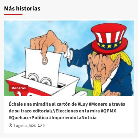
Más historias
Moneros
Échale una miradita al cartón de #Luy #Monero a través
de su trazo editorial///Elecciones en la mira #QPMX
#QuehacerPolitico #InquiriendoLaNoticia
7 agosto, 2026
0