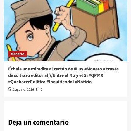
Moneros
Échale una miradita al cartón de #Luy #Monero a través
de su trazo editorial///Entre el No y el Si #QPMX
#QuehacerPolitico #InquiriendoLaNoticia
2 agosto, 2026
0
Deja un comentario