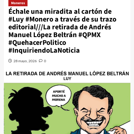
Moneros
Échale una miradita al cartón de
#Luy #Monero a través de su trazo
editorial///La retirada de Andrés
Manuel López Beltrán #QPMX
#QuehacerPolitico
#InquiriendoLaNoticia
28 mayo, 2026
0