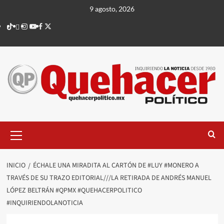
Saltar
9 agosto, 2026
al
TikTok
threads
Instagram
Youtube
Facebook
X
contenido
Menú
principal
INICIO
ÉCHALE UNA MIRADITA AL CARTÓN DE #LUY #MONERO A
TRAVÉS DE SU TRAZO EDITORIAL///LA RETIRADA DE ANDRÉS MANUEL
LÓPEZ BELTRÁN #QPMX #QUEHACERPOLITICO
#INQUIRIENDOLANOTICIA