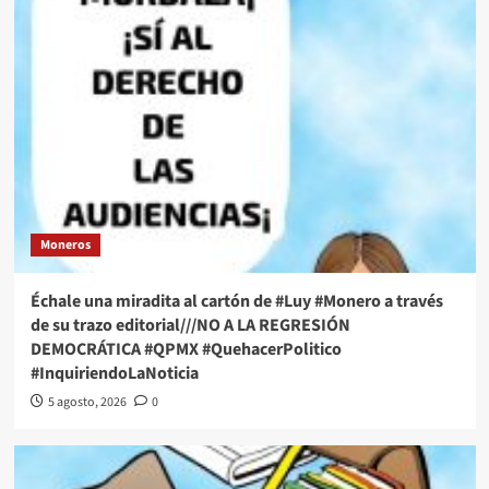
Moneros
Échale una miradita al cartón de #Luy #Monero a través
de su trazo editorial///NO A LA REGRESIÓN
DEMOCRÁTICA #QPMX #QuehacerPolitico
#InquiriendoLaNoticia
5 agosto, 2026
0