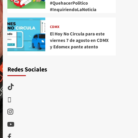
#QuehacerPolitico
#InquiriendoLaNoticia
CDMX
El Hoy No Circula para este
viernes 7 de agosto en CDMX
y Edomex ponte atento
Redes Sociales
TikTok
threads
Instagram
Youtube
Facebook