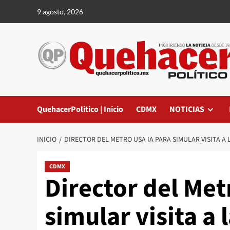
Saltar
9 agosto, 2026
al
contenido
QuehacerPolitico | Inicio
CDMX
NOTICIAS
INICIO
DIRECTOR DEL METRO USA IA PARA SIMULAR VISITA A
CDMX
Director del Met
simular visita a 