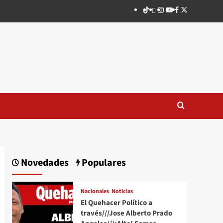
TikTok
threads
Instagram
Youtube
Facebook
X
Novedades
Populares
Nacionales
Noticias
El Quehacer Político a
través///Jose Alberto Prado