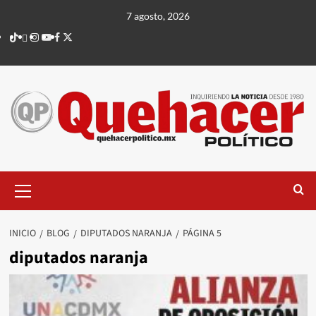
Saltar
7 agosto, 2026
al
TikTok
threads
Instagram
Youtube
Facebook
X
contenido
Menú
principal
INICIO
BLOG
DIPUTADOS NARANJA
PÁGINA 5
diputados naranja