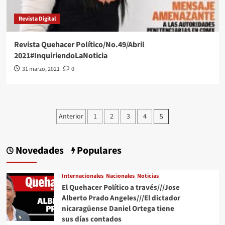
Revista Digital
Revista Quehacer Político/No.49/Abril
2021#InquiriendoLaNoticia
31 marzo, 2021
0
Paginación
Anterior
1
2
3
4
5
de
entradas
Novedades
Populares
Internacionales
Nacionales
Noticias
El Quehacer Político a través///Jose
Alberto Prado Angeles///El dictador
nicaragüense Daniel Ortega tiene
sus días contados