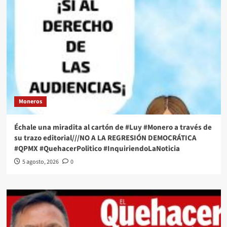
Moneros
Échale una miradita al cartón de #Luy #Monero a través de
su trazo editorial///NO A LA REGRESIÓN DEMOCRÁTICA
#QPMX #QuehacerPolitico #InquiriendoLaNoticia
5 agosto, 2026
0