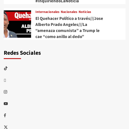
#InquiriendoLaNoticia
Internacionales
Nacionales
Noticias
El Quehacer Político a través///Jose
Alberto Prado Angeles///La
“amenaza comunista” a Trump le
cae “como anillo al dedo”
Redes Sociales
TikTok
threads
Instagram
Youtube
Facebook
X