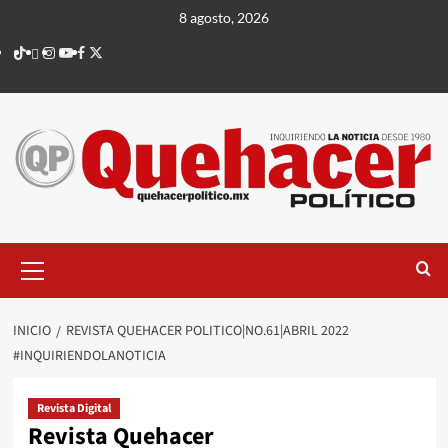
Saltar
8 agosto, 2026
al
TikTok
threads
Instagram
Youtube
Facebook
X
contenido
Menú
principal
INICIO
REVISTA QUEHACER POLITICO|NO.61|ABRIL 2022
#INQUIRIENDOLANOTICIA
Revista Digital
Revista Quehacer