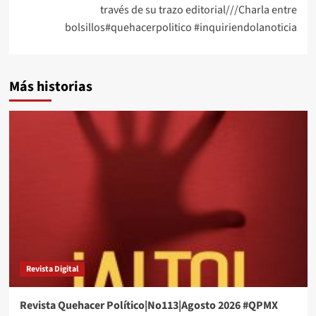
través de su trazo editorial///Charla entre
bolsillos#quehacerpolitico #inquiriendolanoticia
Más historias
Revista Digital
Revista Quehacer Político|No113|Agosto 2026 #QPMX