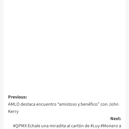
Post
Previous:
AMLO destaca encuentro “amistoso y benéfico” con John
navigation
Kerry
Next:
#QPMX Echale una miradita al cartón de #Luy #Monero a