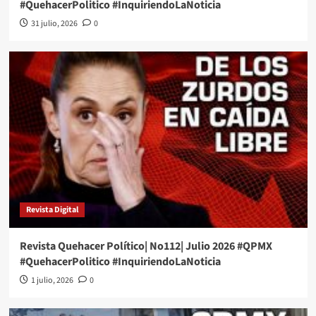
#QuehacerPolitico #InquiriendoLaNoticia
31 julio, 2026
0
Revista Digital
Revista Quehacer Político| No112| Julio 2026 #QPMX
#QuehacerPolitico #InquiriendoLaNoticia
1 julio, 2026
0