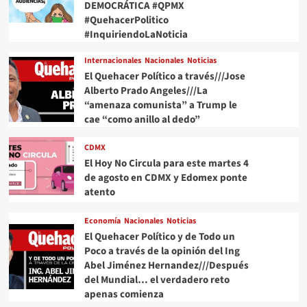
DEMOCRÁTICA #QPMX
#QuehacerPolitico
#InquiriendoLaNoticia
Internacionales
Nacionales
Noticias
El Quehacer Político a través///Jose
Alberto Prado Angeles///La
“amenaza comunista” a Trump le
cae “como anillo al dedo”
CDMX
El Hoy No Circula para este martes 4
de agosto en CDMX y Edomex ponte
atento
Economía
Nacionales
Noticias
El Quehacer Político y de Todo un
Poco a través de la opinión del Ing
Abel Jiménez Hernandez///Después
del Mundial… el verdadero reto
apenas comienza