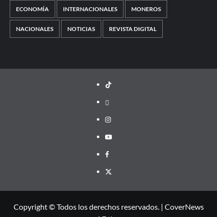
ECONOMÍA
INTERNACIONALES
MONEROS
NACIONALES
NOTICIAS
REVISTA DIGITAL
TikTok
threads
Instagram
Youtube
Facebook
X
Copyright © Todos los derechos reservados.
|
CoverNews