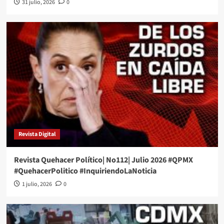
31 julio, 2026
0
Revista Digital
Revista Quehacer Político| No112| Julio 2026 #QPMX
#QuehacerPolitico #InquiriendoLaNoticia
1 julio, 2026
0