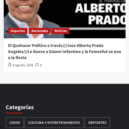
Deportes
Nacionales
Noticias
El Quehacer Político a través///Jose Alberto Prado
Angeles///Le llueve a Gianni Infantino y la Femexfut se une
a la fiesta
4 agosto, 2026
0
Categorías
CDMX
CULTURA Y ENTRETENIMIENTO
DEPORTES