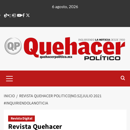
Saltar
6 agosto, 2026
al
TikTok
threads
Instagram
Youtube
Facebook
X
contenido
Menú
principal
INICIO
REVISTA QUEHACER POLITICO|NO.52|JULIO 2021
#INQUIRIENDOLANOTICIA
Revista Digital
Revista Quehacer