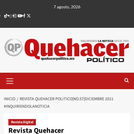
Saltar
7 agosto, 2026
al
TikTok
threads
Instagram
Youtube
Facebook
X
contenido
Menú
principal
INICIO
REVISTA QUEHACER POLITICO|NO.57|DICIEMBRE 2021
#INQUIRIENDOLANOTICIA
Revista Digital
Revista Quehacer