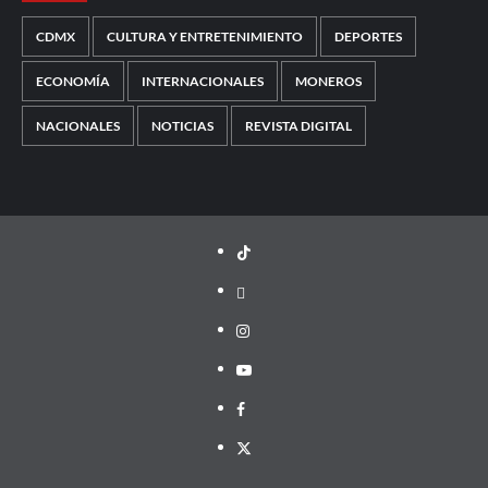
CDMX
CULTURA Y ENTRETENIMIENTO
DEPORTES
ECONOMÍA
INTERNACIONALES
MONEROS
NACIONALES
NOTICIAS
REVISTA DIGITAL
TikTok
threads
Instagram
Youtube
Facebook
X