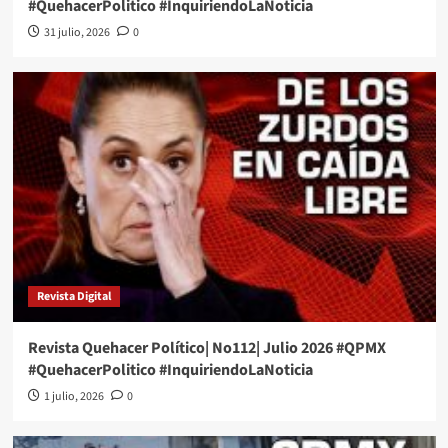
#QuehacerPolitico #InquiriendoLaNoticia
31 julio, 2026
0
Revista Digital
Revista Quehacer Político| No112| Julio 2026 #QPMX
#QuehacerPolitico #InquiriendoLaNoticia
1 julio, 2026
0