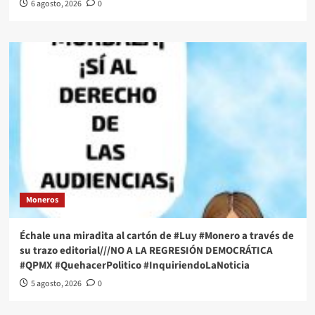
6 agosto, 2026
0
Moneros
Échale una miradita al cartón de #Luy #Monero a través de
su trazo editorial///NO A LA REGRESIÓN DEMOCRÁTICA
#QPMX #QuehacerPolitico #InquiriendoLaNoticia
5 agosto, 2026
0