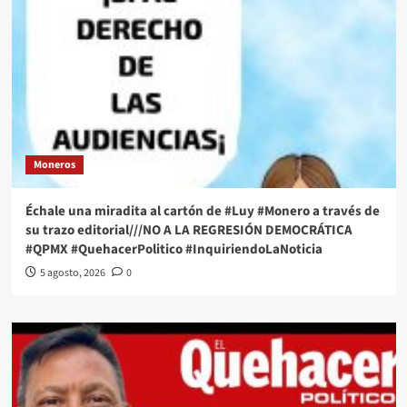
Moneros
Échale una miradita al cartón de #Luy #Monero a través de
su trazo editorial///NO A LA REGRESIÓN DEMOCRÁTICA
#QPMX #QuehacerPolitico #InquiriendoLaNoticia
5 agosto, 2026
0