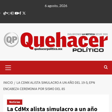
Saltar
6 agosto, 2026
al
TikTok
threads
Instagram
Youtube
Facebook
X
contenido
Menú
principal
INICIO
LA CDMX ALISTA SIMULACRO A UN AÑO DEL 19-S; EPN
ENCABEZA CEREMONIA POR SISMO DEL 85
Noticias
La CdMx alista simulacro a un año