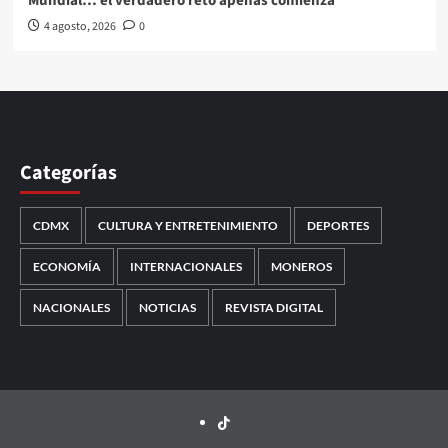
Mundial… el verdadero reto apenas comienza
4 agosto, 2026
0
Categorías
CDMX
CULTURA Y ENTRETENIMIENTO
DEPORTES
ECONOMÍA
INTERNACIONALES
MONEROS
NACIONALES
NOTICIAS
REVISTA DIGITAL
TikTok