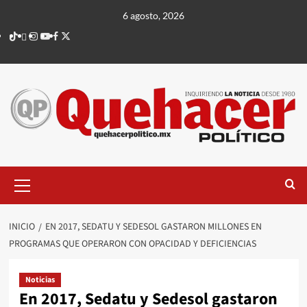
Saltar
6 agosto, 2026
al
TikTok
threads
Instagram
Youtube
Facebook
X
contenido
Menú
principal
INICIO
EN 2017, SEDATU Y SEDESOL GASTARON MILLONES EN
PROGRAMAS QUE OPERARON CON OPACIDAD Y DEFICIENCIAS
Noticias
En 2017, Sedatu y Sedesol gastaron