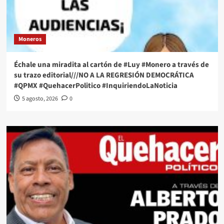
Moneros
Échale una miradita al cartón de #Luy #Monero a través de
su trazo editorial///NO A LA REGRESIÓN DEMOCRÁTICA
#QPMX #QuehacerPolitico #InquiriendoLaNoticia
5 agosto, 2026
0