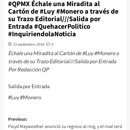
#QPMX Échale una Miradita al
Cartón de #Luy #Monero a través de
su Trazo Editorial///Salida por
Entrada #QuehacerPolitico
#InquiriendolaNoticia
15 septiembre, 2018
0
Échale una Miradita al Cartón de #Luy #Monero a
través de su Trazo Editorial///Salida por Entrada
Por Redacción QP
Salida por Entrada
#Luy #Monero
Post
Previous:
Floyd Mayweather anunció su regreso al ring, y el rival será
navigation