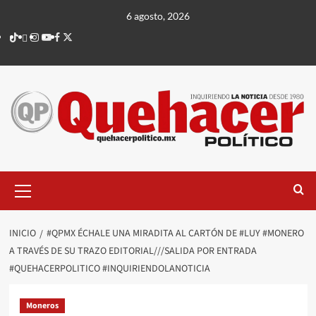
Saltar
6 agosto, 2026
al
TikTok
threads
Instagram
Youtube
Facebook
X
contenido
Menú
principal
INICIO
#QPMX ÉCHALE UNA MIRADITA AL CARTÓN DE #LUY #MONERO
A TRAVÉS DE SU TRAZO EDITORIAL///SALIDA POR ENTRADA
#QUEHACERPOLITICO #INQUIRIENDOLANOTICIA
Moneros