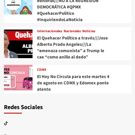
editorial///NO A LA REGRESIÓN
DEMOCRÁTICA #QPMX
#QuehacerPolitico
#InquiriendoLaNoticia
Internacionales
Nacionales
Noticias
El Quehacer Político a través///Jose
Alberto Prado Angeles///La
“amenaza comunista” a Trump le
cae “como anillo al dedo”
CDMX
El Hoy No Circula para este martes 4
de agosto en CDMX y Edomex ponte
atento
Redes Sociales
TikTok
threads