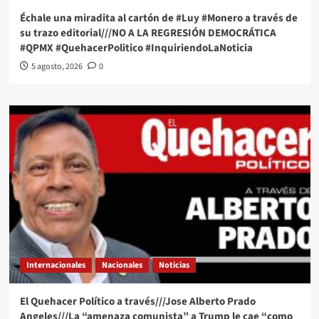
Échale una miradita al cartón de #Luy #Monero a través de
su trazo editorial///NO A LA REGRESIÓN DEMOCRÁTICA
#QPMX #QuehacerPolitico #InquiriendoLaNoticia
5 agosto, 2026
0
Internacionales
Nacionales
Noticias
El Quehacer Político a través///Jose Alberto Prado
Angeles///La “amenaza comunista” a Trump le cae “como