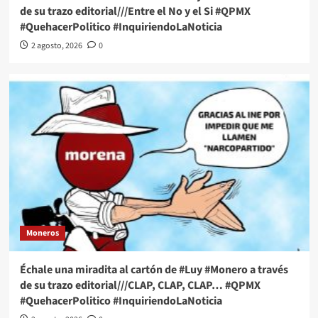
de su trazo editorial///Entre el No y el Si #QPMX
#QuehacerPolitico #InquiriendoLaNoticia
2 agosto, 2026
0
Moneros
Échale una miradita al cartón de #Luy #Monero a través
de su trazo editorial///CLAP, CLAP, CLAP… #QPMX
#QuehacerPolitico #InquiriendoLaNoticia