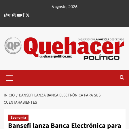
Saltar
6 agosto, 2026
al
TikTok
threads
Instagram
Youtube
Facebook
X
contenido
Menú
principal
INICIO
BANSEFI LANZA BANCA ELECTRÓNICA PARA SUS
CUENTAHABIENTES
Economía
Bansefi lanza Banca Electrónica para