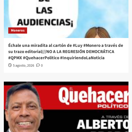
Moneros
Échale una miradita al cartón de #Luy #Monero a través de
su trazo editorial///NO A LA REGRESIÓN DEMOCRÁTICA
#QPMX #QuehacerPolitico #InquiriendoLaNoticia
5 agosto, 2026
0