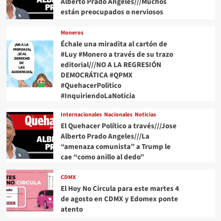
Alberto Prado Angeles///Muchos
están preocupados o nerviosos
Moneros
Échale una miradita al cartón de
#Luy #Monero a través de su trazo
editorial///NO A LA REGRESIÓN
DEMOCRÁTICA #QPMX
#QuehacerPolitico
#InquiriendoLaNoticia
Internacionales
Nacionales
Noticias
El Quehacer Político a través///Jose
Alberto Prado Angeles///La
“amenaza comunista” a Trump le
cae “como anillo al dedo”
CDMX
El Hoy No Circula para este martes 4
de agosto en CDMX y Edomex ponte
atento