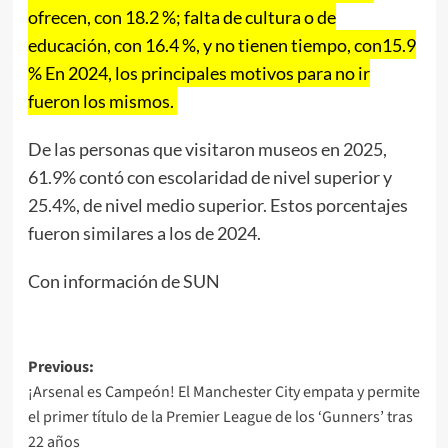
ofrecen, con 18.2 %; falta de cultura o de
educación, con 16.4 %, y no tienen tiempo, con15.9
% En 2024, los principales motivos para no ir
fueron los mismos.
De las personas que visitaron museos en 2025,
61.9% contó con escolaridad de nivel superior y
25.4%, de nivel medio superior. Estos porcentajes
fueron similares a los de 2024.
Con información de SUN
Post
Previous:
¡Arsenal es Campeón! El Manchester City empata y permite
navigation
el primer título de la Premier League de los ‘Gunners’ tras
22 años