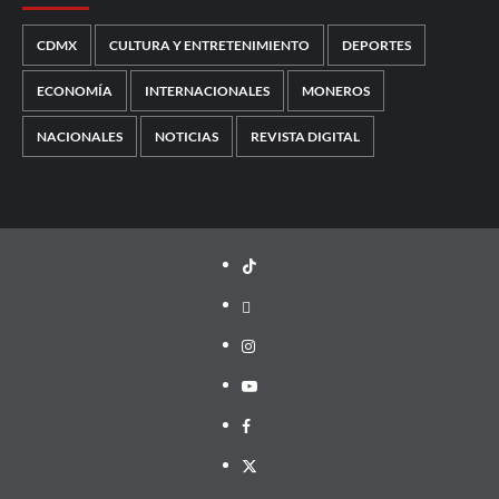
CDMX
CULTURA Y ENTRETENIMIENTO
DEPORTES
ECONOMÍA
INTERNACIONALES
MONEROS
NACIONALES
NOTICIAS
REVISTA DIGITAL
TikTok
threads
Instagram
Youtube
Facebook
X