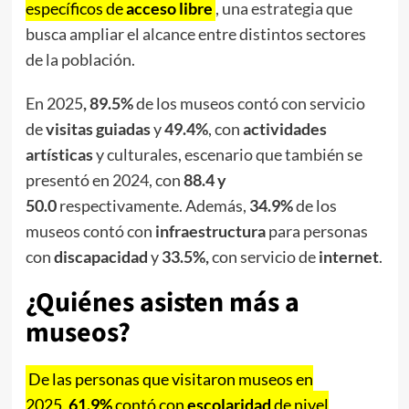
específicos de
acceso libre
, una estrategia que
busca ampliar el alcance entre distintos sectores
de la población.
En 2025
, 89.5%
de los museos contó con servicio
de
visitas guiadas
y
49.4%
, con
actividades
artísticas
y culturales, escenario que también se
presentó en 2024, con
88.4 y
50.0
respectivamente. Además,
34.9%
de los
museos contó con
infraestructura
para personas
con
discapacidad
y
33.5%,
con servicio de
internet
.
¿Quiénes asisten más a
museos?
De las personas que visitaron museos en
2025,
61.9%
contó con
escolaridad
de nivel