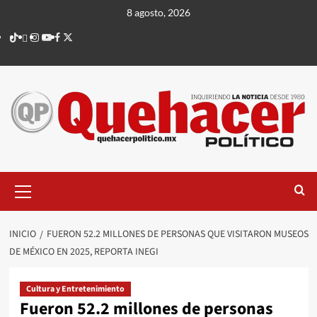
Saltar
8 agosto, 2026
al
TikTok
threads
Instagram
Youtube
Facebook
X
contenido
Menú
principal
INICIO
FUERON 52.2 MILLONES DE PERSONAS QUE VISITARON MUSEOS
DE MÉXICO EN 2025, REPORTA INEGI
Cultura y Entretenimiento
Fueron 52.2 millones de personas