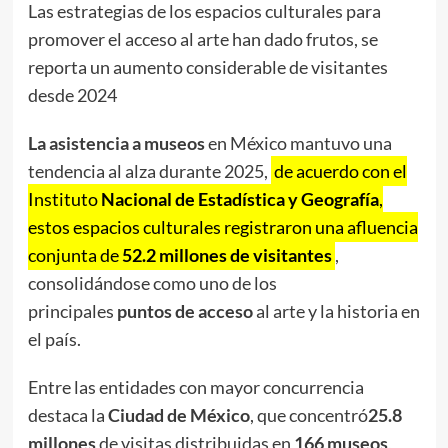
Las estrategias de los espacios culturales para
promover el acceso al arte han dado frutos, se
reporta un aumento considerable de visitantes
desde 2024
La asistencia a museos
en México mantuvo una
tendencia al alza durante 2025,
de acuerdo con el
Instituto
Nacional de Estadística y Geografía
,
estos espacios culturales registraron una afluencia
conjunta de
52.2 millones de visitantes
,
consolidándose como uno de los
principales
puntos de acceso
al arte y la historia en
el país.
Entre las entidades con mayor concurrencia
destaca la
Ciudad de México
, que concentró
25.8
millones
de visitas distribuidas en
166 museos
,