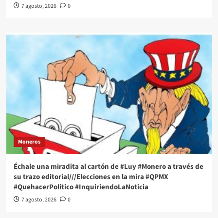
7 agosto, 2026
0
Moneros
Échale una miradita al cartón de #Luy #Monero a través de
su trazo editorial///Elecciones en la mira #QPMX
#QuehacerPolitico #InquiriendoLaNoticia
7 agosto, 2026
0