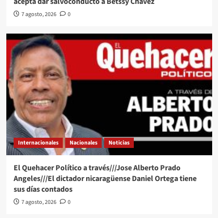
acepta dar salvoconducto a Betssy Chávez
7 agosto, 2026
0
Internacionales
Nacionales
Noticias
El Quehacer Político a través///Jose Alberto Prado
Angeles///El dictador nicaragüense Daniel Ortega tiene
sus días contados
7 agosto, 2026
0