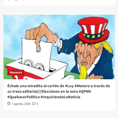
Moneros
Échale una miradita al cartón de #Luy #Monero a través de
su trazo editorial///Elecciones en la mira #QPMX
#QuehacerPolitico #InquiriendoLaNoticia
7 agosto, 2026
0