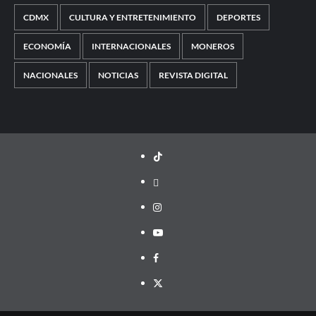
CDMX
CULTURA Y ENTRETENIMIENTO
DEPORTES
ECONOMÍA
INTERNACIONALES
MONEROS
NACIONALES
NOTICIAS
REVISTA DIGITAL
TikTok
threads
Instagram
Youtube
Facebook
X