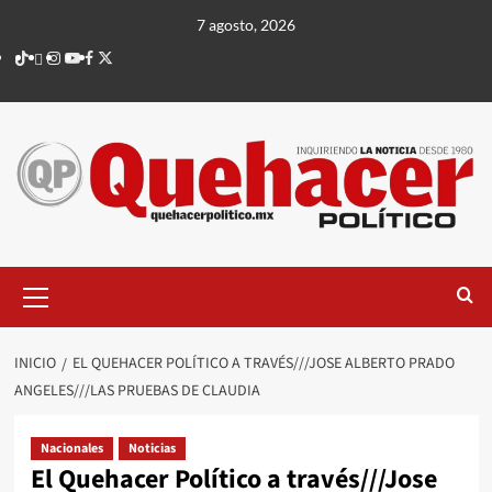
Saltar
7 agosto, 2026
al
TikTok
threads
Instagram
Youtube
Facebook
X
contenido
Menú
principal
INICIO
EL QUEHACER POLÍTICO A TRAVÉS///JOSE ALBERTO PRADO
ANGELES///LAS PRUEBAS DE CLAUDIA
Nacionales
Noticias
El Quehacer Político a través///Jose