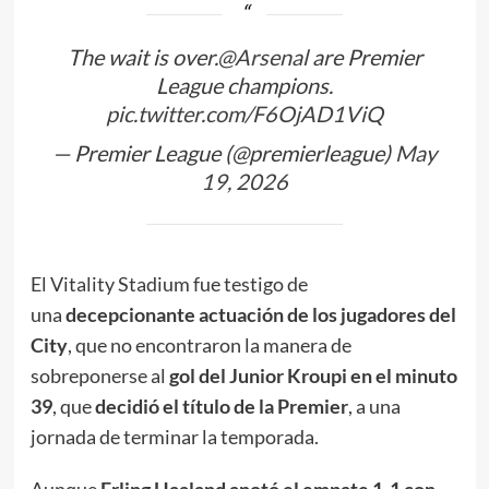
The wait is over.
@Arsenal
are Premier
League champions.
pic.twitter.com/F6OjAD1ViQ
— Premier League (@premierleague)
May
19, 2026
El Vitality Stadium fue testigo de
una
decepcionante actuación de los jugadores del
City
, que no encontraron la manera de
sobreponerse al
gol del Junior Kroupi en el minuto
39
, que
decidió el título de la Premier
, a una
jornada de terminar la temporada.
Aunque
Erling Haaland anotó el empate 1-1 con