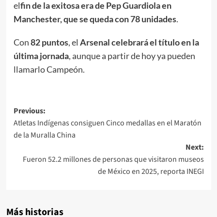
el
fin de la exitosa era de Pep Guardiola en
Manchester, que se queda con 78 unidades
.
Con
82 puntos
, el
Arsenal celebrará el título en la
última jornada
, aunque a partir de hoy ya pueden
llamarlo Campeón.
Post
Previous:
Atletas Indígenas consiguen Cinco medallas en el Maratón
navigation
de la Muralla China
Next:
Fueron 52.2 millones de personas que visitaron museos
de México en 2025, reporta INEGI
Más historias