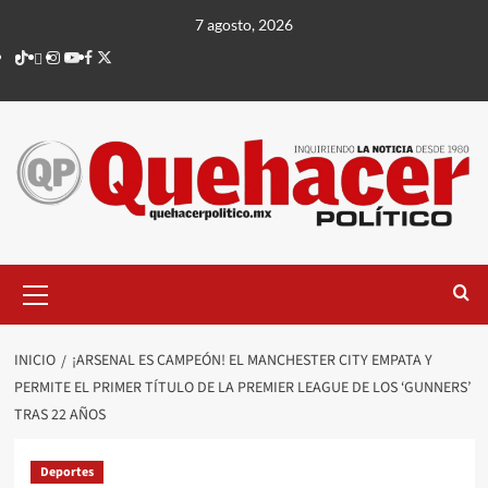
Saltar
7 agosto, 2026
al
TikTok
threads
Instagram
Youtube
Facebook
X
contenido
Menú
principal
INICIO
¡ARSENAL ES CAMPEÓN! EL MANCHESTER CITY EMPATA Y
PERMITE EL PRIMER TÍTULO DE LA PREMIER LEAGUE DE LOS ‘GUNNERS’
TRAS 22 AÑOS
Deportes