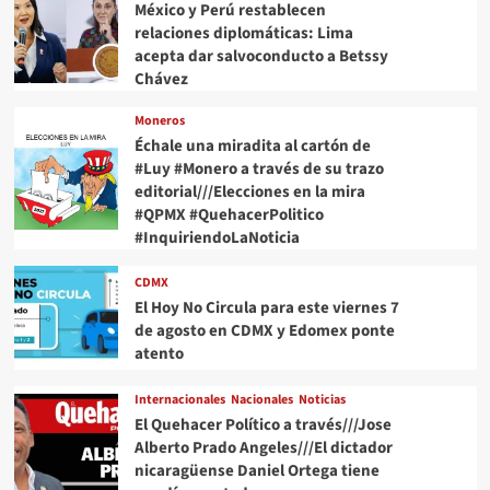
México y Perú restablecen
relaciones diplomáticas: Lima
acepta dar salvoconducto a Betssy
Chávez
Moneros
Échale una miradita al cartón de
#Luy #Monero a través de su trazo
editorial///Elecciones en la mira
#QPMX #QuehacerPolitico
#InquiriendoLaNoticia
CDMX
El Hoy No Circula para este viernes 7
de agosto en CDMX y Edomex ponte
atento
Internacionales
Nacionales
Noticias
El Quehacer Político a través///Jose
Alberto Prado Angeles///El dictador
nicaragüense Daniel Ortega tiene