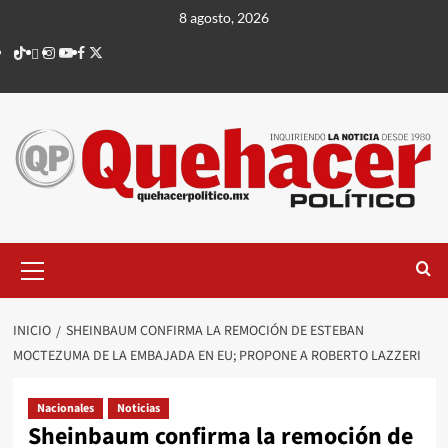
Saltar
8 agosto, 2026
al
TikTok
threads
Instagram
Youtube
Facebook
X
contenido
Menú
principal
INICIO
SHEINBAUM CONFIRMA LA REMOCIÓN DE ESTEBAN
MOCTEZUMA DE LA EMBAJADA EN EU; PROPONE A ROBERTO LAZZERI
Nacionales
Noticias
Sheinbaum confirma la remoción de