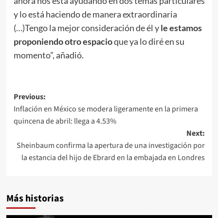
ahora nos está ayudando en dos temas particulares
y lo está haciendo de manera extraordinaria
(…)Tengo la mejor consideración de él y
le estamos
proponiendo otro espacio
que ya lo diré en su
momento”, añadió.
Post
Previous:
Inflación en México se modera ligeramente en la primera
navigation
quincena de abril: llega a 4.53%
Next:
Sheinbaum confirma la apertura de una investigación por
la estancia del hijo de Ebrard en la embajada en Londres
Más historias