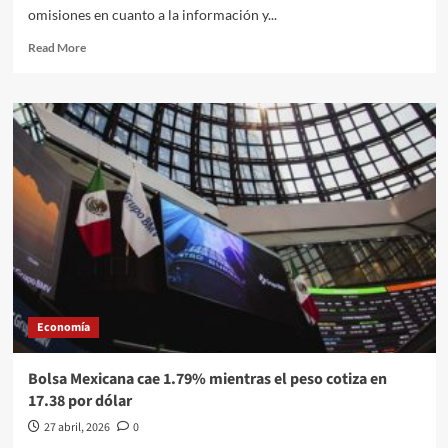
omisiones en cuanto a la información y...
Read
Read More
more
about
Fiscal
de
Chihuahua
renuncia
una
semana
después
de
operativo
con
agentes
de
Economía
EU
Bolsa Mexicana cae 1.79% mientras el peso cotiza en
17.38 por dólar
27 abril, 2026
0