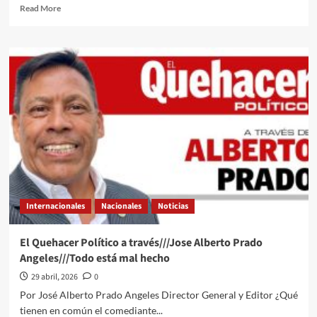
Read
Read More
more
about
EU
solicita
extradición
de
Rubén
Rocha
y
otros
nueve
acusados;
la
Cancillería
Internacionales
Nacionales
Noticias
responde
que
no
El Quehacer Político a través///Jose Alberto Prado
les
Angeles///Todo está mal hecho
mandaron
pruebas
29 abril, 2026
0
Por José Alberto Prado Angeles Director General y Editor ¿Qué
tienen en común el comediante...