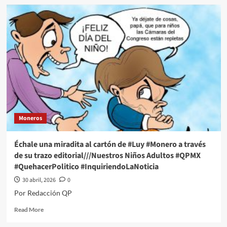
Acusación
de
EU
contra
Rocha
Moya
tiene
un
objetivo
político,
afirma
Sheinbaum
Moneros
y
alega
que
Échale una miradita al cartón de #Luy #Monero a través
faltan
de su trazo editorial///Nuestros Niños Adultos #QPMX
“pruebas
#QuehacerPolitico #InquiriendoLaNoticia
claras”
30 abril, 2026
0
Por Redacción QP
Read
Read More
more