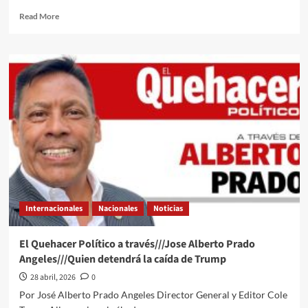
Read
Read More
more
about
El
Quehacer
Político
a
través///Jose
Alberto
Prado
Angeles///Todo
está
mal
hecho
Internacionales
Nacionales
Noticias
El Quehacer Político a través///Jose Alberto Prado
Angeles///Quien detendrá la caída de Trump
28 abril, 2026
0
Por José Alberto Prado Angeles Director General y Editor Cole