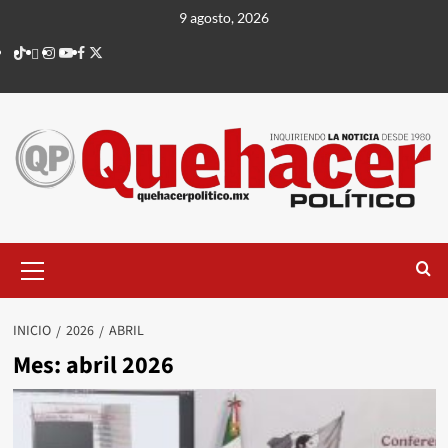
Saltar
9 agosto, 2026
al
TikTok
threads
Instagram
Youtube
Facebook
X
contenido
Menú
principal
INICIO
2026
ABRIL
Mes:
abril 2026