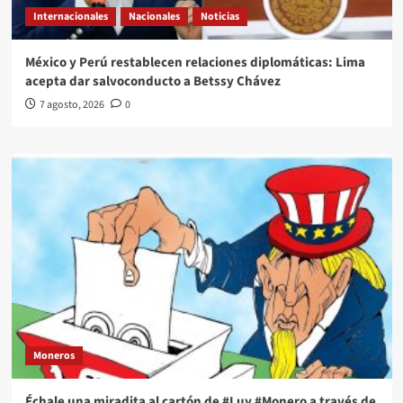
Internacionales
Nacionales
Noticias
México y Perú restablecen relaciones diplomáticas: Lima
acepta dar salvoconducto a Betssy Chávez
7 agosto, 2026
0
Moneros
Échale una miradita al cartón de #Luy #Monero a través de