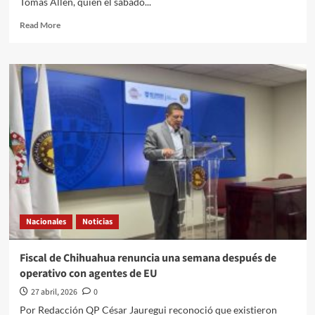
Tomas Allen, quien el sábado...
Read
Read More
more
about
El
Quehacer
Político
a
través///Jose
Alberto
Prado
Angeles///Quien
detendrá
la
caída
de
Nacionales
Noticias
Trump
Fiscal de Chihuahua renuncia una semana después de
operativo con agentes de EU
27 abril, 2026
0
Por Redacción QP César Jauregui reconoció que existieron