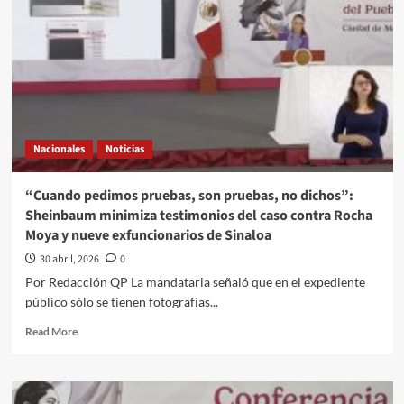
Nacionales
Noticias
“Cuando pedimos pruebas, son pruebas, no dichos”:
Sheinbaum minimiza testimonios del caso contra Rocha
Moya y nueve exfuncionarios de Sinaloa
30 abril, 2026
0
Por Redacción QP La mandataria señaló que en el expediente
público sólo se tienen fotografías...
Read
Read More
more
about
“Cuando
pedimos