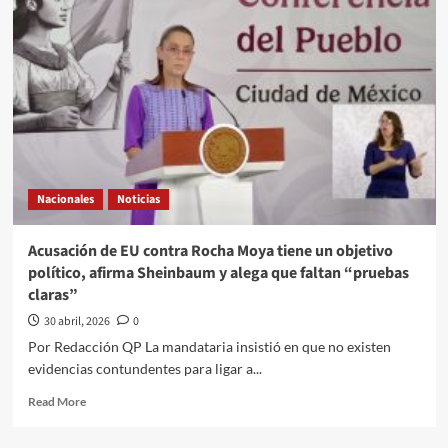
pruebas,
son
pruebas,
no
dichos”:
Sheinbaum
minimiza
testimonios
del
caso
Nacionales
Noticias
contra
Rocha
Moya
Acusación de EU contra Rocha Moya tiene un objetivo
y
político, afirma Sheinbaum y alega que faltan “pruebas
nueve
claras”
exfuncionarios
de
30 abril, 2026
0
Sinaloa
Por Redacción QP La mandataria insistió en que no existen
evidencias contundentes para ligar a...
Read
Read More
more
about