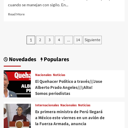
cuando se manejan con sigilo. En...
Read
Read More
more
about
A
Chihuahua!
Paginación
2
3
4
14
Siguiente
1
…
de
entradas
Novedades
Populares
Nacionales
Noticias
El Quehacer Político a través///Jose
Alberto Prado Angeles///¡Alto!
Somos periodistas
Internacionales
Nacionales
Noticias
Ex primera ministra de Perú llegará
a México este viernes en un avión de
la Fuerza Armada, anuncia