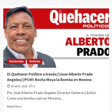
about
Échale
una
miradita
al
cartón
de
#Luy
#Monero
a
través
de
su
Nacionales
Noticias
trazo
editorial///Nuestros
Niños
El Quehacer Político a través///Jose Alberto Prado
Adultos
Angeles///PUM! Rocha Moya la Bomba en Morena
#QPMX
#QuehacerPolitico
30 abril, 2026
0
#InquiriendoLaNoticia
Por José Alberto Prado Angeles Director General y Editor
Como una bomba cayó en Morena,...
Read
Read More
more