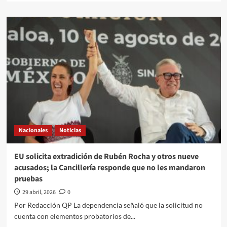
about
El
Quehacer
Político
a
través///Jose
Alberto
Prado
Angeles///PUM!
Rocha
Moya
la
Bomba
Nacionales
Noticias
en
Morena
EU solicita extradición de Rubén Rocha y otros nueve
acusados; la Cancillería responde que no les mandaron
pruebas
29 abril, 2026
0
Por Redacción QP La dependencia señaló que la solicitud no
cuenta con elementos probatorios de...