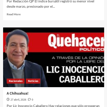
Por Redacción QP El índice bursátil registró su menor nivel
desde marzo, presionado por el...
Read
Read More
more
about
Bolsa
Mexicana
cae
1.79%
mientras
el
peso
cotiza
en
17.38
por
dólar
Nacionales
Noticias
A Chihuahua!
27 abril, 2026
0
Por Lic Inocencio Caballero Hay relaciones que sólo prosperan