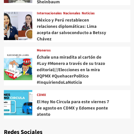
Sheinbaum
Internacionales
Nacionales
Noticias
México y Perú restablecen
relaciones diplomáticas: Lima
acepta dar salvoconducto a Betssy
Chávez
Moneros
Échale una miradita al cartón de
#Luy #Monero a través de su trazo
editorial///Elecciones en la mira
#QPMX #QuehacerPolitico
#InquiriendoLaNoticia
CDMX
El Hoy No Circula para este viernes 7
de agosto en CDMX y Edomex ponte
atento
Redes Sociales