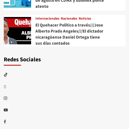
de agosto en CDMX y Edomex ponte
atento
Internacionales
Nacionales
Noticias
El Quehacer Político a través///Jose
Alberto Prado Angeles///El dictador
nicaragüense Daniel Ortega tiene
sus días contados
Redes Sociales
TikTok
threads
Instagram
Youtube
Facebook