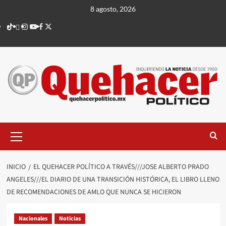
Saltar
8 agosto, 2026
al
TikTok
threads
Instagram
Youtube
Facebook
X
contenido
Menú
principal
INICIO
EL QUEHACER POLÍTICO A TRAVÉS///JOSE ALBERTO PRADO
ANGELES///EL DIARIO DE UNA TRANSICIÓN HISTÓRICA, EL LIBRO LLENO
DE RECOMENDACIONES DE AMLO QUE NUNCA SE HICIERON
Nacionales
Noticias