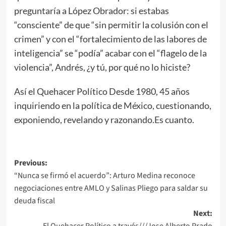
preguntaría a López Obrador: si estabas
“consciente” de que “sin permitir la colusión con el
crimen” y con el “fortalecimiento de las labores de
inteligencia” se “podía” acabar con el “flagelo de la
violencia”, Andrés, ¿y tú, por qué no lo hiciste?
Así el Quehacer Político Desde 1980, 45 años
inquiriendo en la política de México, cuestionando,
exponiendo, revelando y razonando.Es cuanto.
Post
Previous:
“Nunca se firmó el acuerdo”: Arturo Medina reconoce
navigation
negociaciones entre AMLO y Salinas Pliego para saldar su
deuda fiscal
Next:
El Quehacer Político a través///Jose Alberto Prado