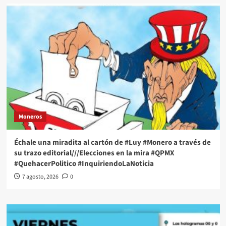
Moneros
Échale una miradita al cartón de #Luy #Monero a través de
su trazo editorial///Elecciones en la mira #QPMX
#QuehacerPolitico #InquiriendoLaNoticia
7 agosto, 2026
0