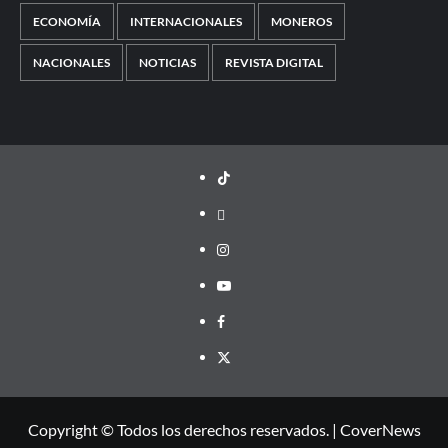
ECONOMÍA
INTERNACIONALES
MONEROS
NACIONALES
NOTICIAS
REVISTA DIGITAL
TikTok
threads
Instagram
Youtube
Facebook
X
Copyright © Todos los derechos reservados.
|
CoverNews