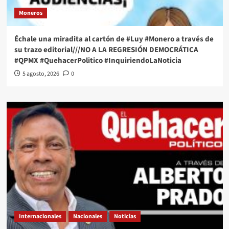
Moneros
Échale una miradita al cartón de #Luy #Monero a través de
su trazo editorial///NO A LA REGRESIÓN DEMOCRÁTICA
#QPMX #QuehacerPolitico #InquiriendoLaNoticia
5 agosto, 2026
0
Internacionales
Nacionales
Noticias