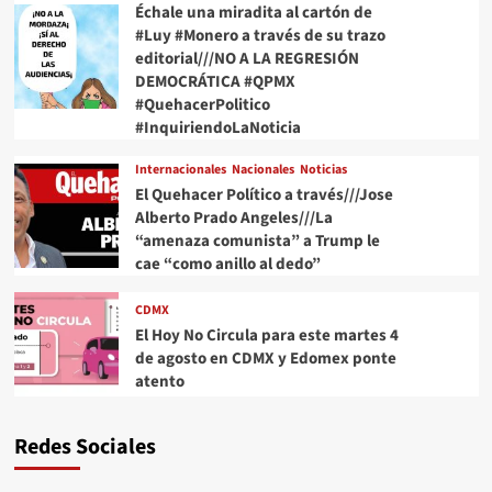
Échale una miradita al cartón de
#Luy #Monero a través de su trazo
editorial///NO A LA REGRESIÓN
DEMOCRÁTICA #QPMX
#QuehacerPolitico
#InquiriendoLaNoticia
Internacionales
Nacionales
Noticias
El Quehacer Político a través///Jose
Alberto Prado Angeles///La
“amenaza comunista” a Trump le
cae “como anillo al dedo”
CDMX
El Hoy No Circula para este martes 4
de agosto en CDMX y Edomex ponte
atento
Redes Sociales