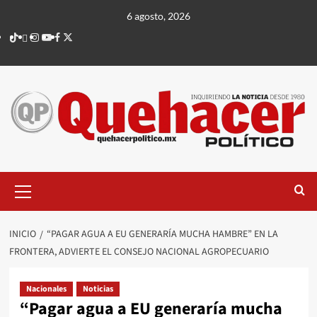
Saltar
6 agosto, 2026
al
TikTok
threads
Instagram
Youtube
Facebook
X
contenido
Menú
principal
INICIO
“PAGAR AGUA A EU GENERARÍA MUCHA HAMBRE” EN LA
FRONTERA, ADVIERTE EL CONSEJO NACIONAL AGROPECUARIO
Nacionales
Noticias
“Pagar agua a EU generaría mucha