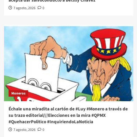
acepta dar salvoconducto a Betssy Chávez
7 agosto, 2026
0
Moneros
Échale una miradita al cartón de #Luy #Monero a través de
su trazo editorial///Elecciones en la mira #QPMX
#QuehacerPolitico #InquiriendoLaNoticia
7 agosto, 2026
0