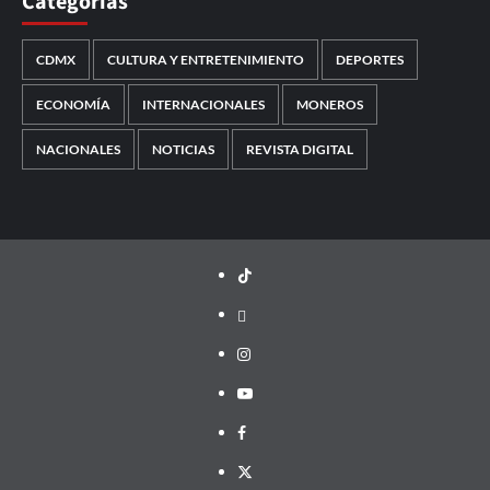
Categorías
CDMX
CULTURA Y ENTRETENIMIENTO
DEPORTES
ECONOMÍA
INTERNACIONALES
MONEROS
NACIONALES
NOTICIAS
REVISTA DIGITAL
TikTok
threads
Instagram
Youtube
Facebook
X