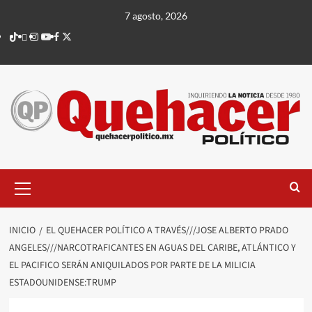
Saltar
7 agosto, 2026
al
TikTok
threads
Instagram
Youtube
Facebook
X
contenido
Menú
principal
INICIO
EL QUEHACER POLÍTICO A TRAVÉS///JOSE ALBERTO PRADO
ANGELES///NARCOTRAFICANTES EN AGUAS DEL CARIBE, ATLÁNTICO Y
EL PACIFICO SERÁN ANIQUILADOS POR PARTE DE LA MILICIA
ESTADOUNIDENSE:TRUMP