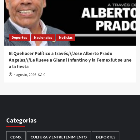
Deportes
Nacionales
Noticias
El Quehacer Político a través///Jose Alberto Prado
Angeles///Le llueve a Gianni Infantino y la Femexfut se une
a la fiesta
4 agosto, 2026
0
Categorías
CDMX
CULTURA Y ENTRETENIMIENTO
DEPORTES