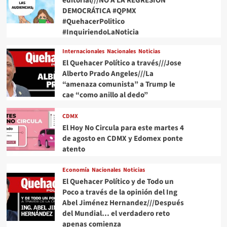
editorial///NO A LA REGRESIÓN
DEMOCRÁTICA #QPMX
#QuehacerPolitico
#InquiriendoLaNoticia
Internacionales
Nacionales
Noticias
El Quehacer Político a través///Jose
Alberto Prado Angeles///La
“amenaza comunista” a Trump le
cae “como anillo al dedo”
CDMX
El Hoy No Circula para este martes 4
de agosto en CDMX y Edomex ponte
atento
Economía
Nacionales
Noticias
El Quehacer Político y de Todo un
Poco a través de la opinión del Ing
Abel Jiménez Hernandez///Después
del Mundial… el verdadero reto
apenas comienza