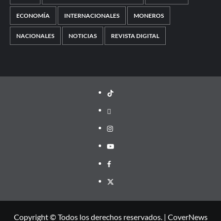
ECONOMÍA
INTERNACIONALES
MONEROS
NACIONALES
NOTICIAS
REVISTA DIGITAL
TikTok
threads
Instagram
Youtube
Facebook
X
Copyright © Todos los derechos reservados.
|
CoverNews