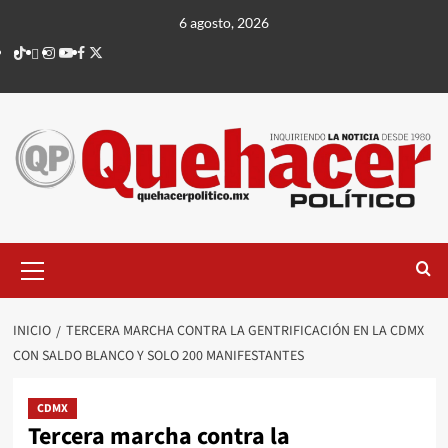
Saltar
6 agosto, 2026
al
TikTok
threads
Instagram
Youtube
Facebook
X
contenido
Menú
principal
INICIO
TERCERA MARCHA CONTRA LA GENTRIFICACIÓN EN LA CDMX
CON SALDO BLANCO Y SOLO 200 MANIFESTANTES
CDMX
Tercera marcha contra la