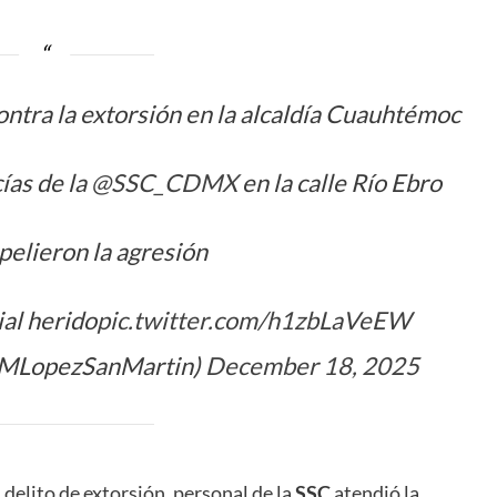
ontra la extorsión en la alcaldía Cuauhtémoc
ías de la
@SSC_CDMX
en la calle Río Ebro
pelieron la agresión
ial herido
pic.twitter.com/h1zbLaVeEW
@MLopezSanMartin)
December 18, 2025
delito de extorsión, personal de la
SSC
atendió la