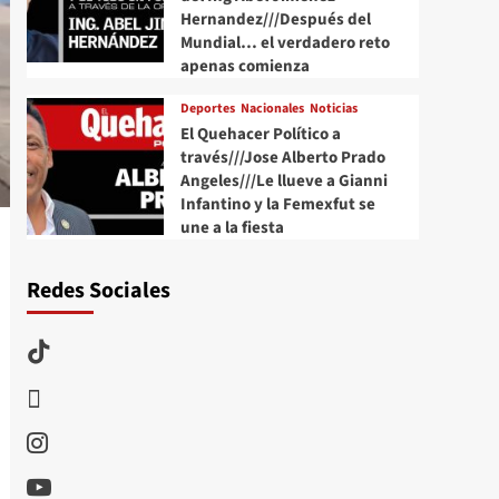
Hernandez///Después del
Mundial… el verdadero reto
apenas comienza
Deportes
Nacionales
Noticias
El Quehacer Político a
través///Jose Alberto Prado
Angeles///Le llueve a Gianni
Infantino y la Femexfut se
une a la fiesta
Redes Sociales
TikTok
threads
Instagram
Youtube