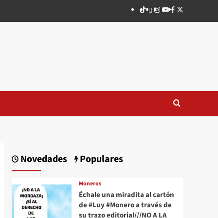
TikTok
threads
Instagram
Youtube
Facebook
X
Novedades
Populares
Moneros
Échale una miradita al cartón
de #Luy #Monero a través de
su trazo editorial///NO A LA