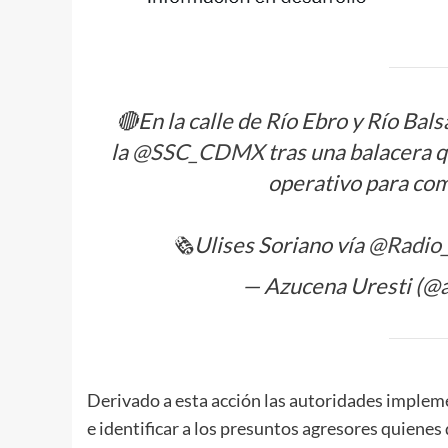
🔴En la calle de Río Ebro y Río 
la
@SSC_CDMX
tras una balacera 
operativo para comb
🗞️Ulises Soriano vía
@Radio
— Azucena Uresti (@
Derivado a esta acción las autoridades implemen
e identificar a los presuntos agresores quienes 