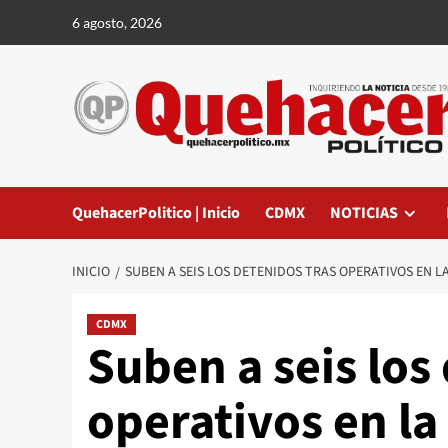
Saltar
6 agosto, 2026
al
contenido
QuehacerPolitico | Inicio
CDMX
NOTICIAS
INICIO
SUBEN A SEIS LOS DETENIDOS TRAS OPERATIVOS EN
CDMX
Suben a seis los
operativos en la