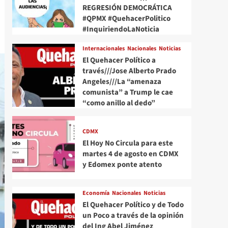
REGRESIÓN DEMOCRÁTICA
#QPMX #QuehacerPolitico
#InquiriendoLaNoticia
Internacionales
Nacionales
Noticias
El Quehacer Político a
través///Jose Alberto Prado
Angeles///La “amenaza
comunista” a Trump le cae
“como anillo al dedo”
CDMX
El Hoy No Circula para este
martes 4 de agosto en CDMX
y Edomex ponte atento
Economía
Nacionales
Noticias
El Quehacer Político y de Todo
un Poco a través de la opinión
del Ing Abel Jiménez