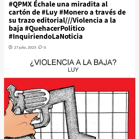
#QPMX Échale una miradita al
cartón de #Luy #Monero a través de
su trazo editorial///Violencia a la
baja #QuehacerPolitico
#InquiriendoLaNoticia
27 julio, 2025
0