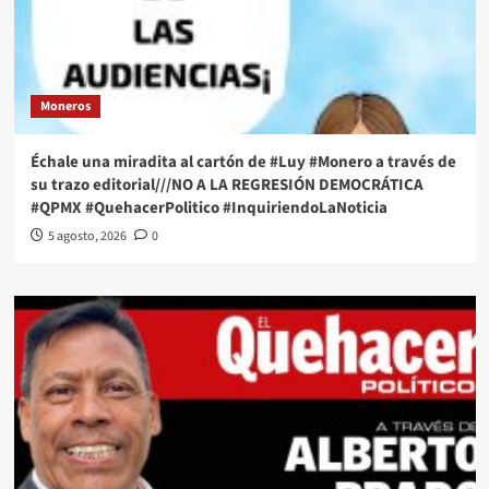
Moneros
Échale una miradita al cartón de #Luy #Monero a través de
su trazo editorial///NO A LA REGRESIÓN DEMOCRÁTICA
#QPMX #QuehacerPolitico #InquiriendoLaNoticia
5 agosto, 2026
0