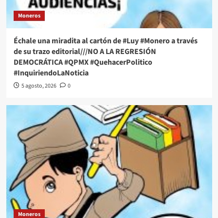
Moneros
Échale una miradita al cartón de #Luy #Monero a través
de su trazo editorial///NO A LA REGRESIÓN
DEMOCRÁTICA #QPMX #QuehacerPolitico
#InquiriendoLaNoticia
5 agosto, 2026
0
Moneros