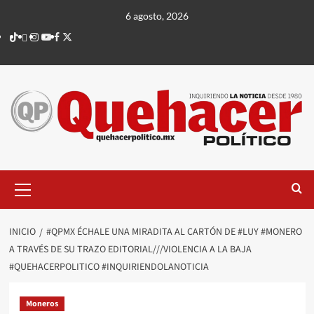
Saltar
6 agosto, 2026
al
TikTok
threads
Instagram
Youtube
Facebook
X
contenido
Menú
principal
INICIO
#QPMX ÉCHALE UNA MIRADITA AL CARTÓN DE #LUY #MONERO
A TRAVÉS DE SU TRAZO EDITORIAL///VIOLENCIA A LA BAJA
#QUEHACERPOLITICO #INQUIRIENDOLANOTICIA
Moneros