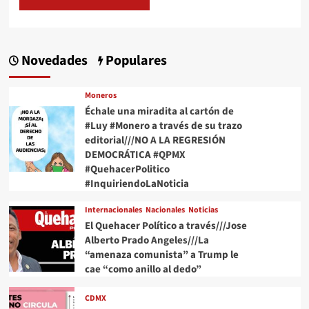
Novedades
Populares
Moneros
Échale una miradita al cartón de
#Luy #Monero a través de su trazo
editorial///NO A LA REGRESIÓN
DEMOCRÁTICA #QPMX
#QuehacerPolitico
#InquiriendoLaNoticia
Internacionales
Nacionales
Noticias
El Quehacer Político a través///Jose
Alberto Prado Angeles///La
“amenaza comunista” a Trump le
cae “como anillo al dedo”
CDMX