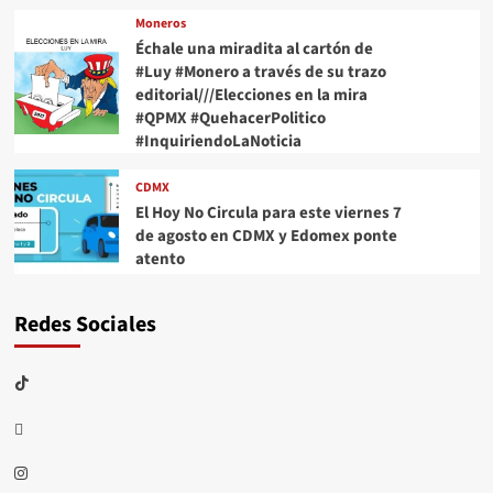
Moneros
Échale una miradita al cartón de
#Luy #Monero a través de su trazo
editorial///Elecciones en la mira
#QPMX #QuehacerPolitico
#InquiriendoLaNoticia
CDMX
El Hoy No Circula para este viernes 7
de agosto en CDMX y Edomex ponte
atento
Redes Sociales
TikTok
threads
Instagram