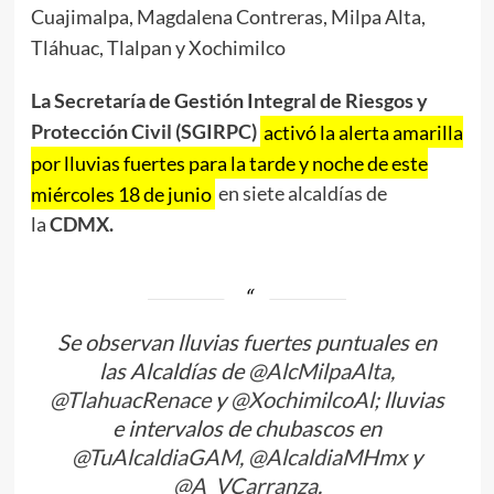
Cuajimalpa, Magdalena Contreras, Milpa Alta,
Tláhuac, Tlalpan y Xochimilco
La Secretaría de Gestión Integral de Riesgos y
Protección Civil (SGIRPC)
activó la alerta amarilla
por lluvias fuertes para la tarde y noche de este
miércoles 18 de junio
en siete alcaldías de
la
CDMX.
Se observan lluvias fuertes puntuales en
las Alcaldías de
@AlcMilpaAlta
,
@TlahuacRenace
y
@XochimilcoAl
; lluvias
e intervalos de chubascos en
@TuAlcaldiaGAM
,
@AlcaldiaMHmx
y
@A_VCarranza
.