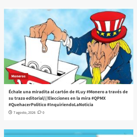
Moneros
Échale una miradita al cartón de #Luy #Monero a través de
su trazo editorial///Elecciones en la mira #QPMX
#QuehacerPolitico #InquiriendoLaNoticia
7 agosto, 2026
0