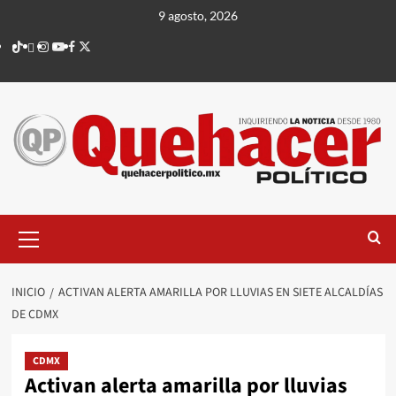
Saltar
9 agosto, 2026
al
TikTok
threads
Instagram
Youtube
Facebook
X
contenido
Menú
principal
INICIO
ACTIVAN ALERTA AMARILLA POR LLUVIAS EN SIETE ALCALDÍAS
DE CDMX
CDMX
Activan alerta amarilla por lluvias