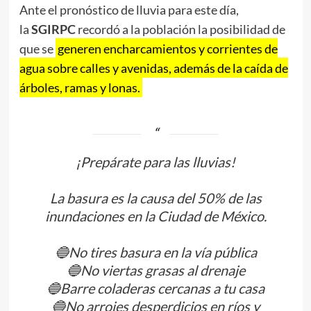
Ante el pronóstico de lluvia para este día,
la
SGIRPC
recordó a la población la posibilidad de
que se
generen encharcamientos y corrientes de
agua sobre calles y avenidas, además de la caída de
árboles, ramas y lonas.
¡Prepárate para las lluvias!
La basura es la causa del 50% de las
inundaciones en la Ciudad de México.
🔵No tires basura en la vía pública
🔵No viertas grasas al drenaje
🔵Barre coladeras cercanas a tu casa
🔵No arrojes desperdicios en ríos y