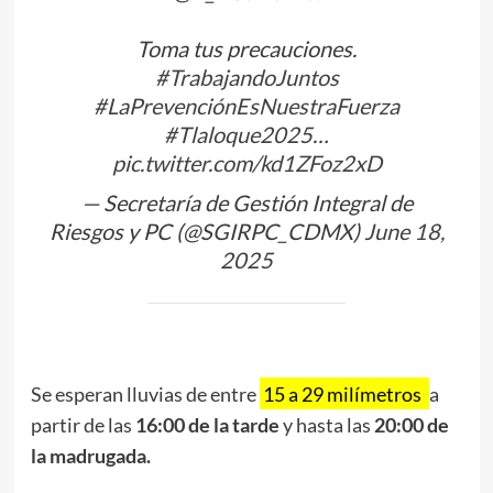
Toma tus precauciones.
#TrabajandoJuntos
#LaPrevenciónEsNuestraFuerza
#Tlaloque2025
…
pic.twitter.com/kd1ZFoz2xD
— Secretaría de Gestión Integral de
Riesgos y PC (@SGIRPC_CDMX)
June 18,
2025
Se esperan lluvias de entre
15 a 29 milímetros
a
partir de las
16:00 de la tarde
y hasta las
20:00 de
la madrugada.