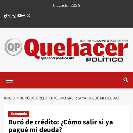
Saltar
8 agosto, 2026
al
TikTok
threads
Instagram
Youtube
Facebook
X
contenido
Menú
principal
INICIO
BURÓ DE CRÉDITO: ¿CÓMO SALIR SI YA PAGUÉ MI DEUDA?
Economía
Buró de crédito: ¿Cómo salir si ya
pagué mi deuda?