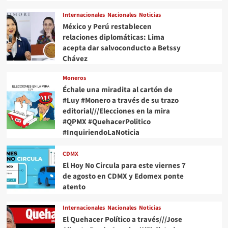
Internacionales
Nacionales
Noticias
México y Perú restablecen
relaciones diplomáticas: Lima
acepta dar salvoconducto a Betssy
Chávez
Moneros
Échale una miradita al cartón de
#Luy #Monero a través de su trazo
editorial///Elecciones en la mira
#QPMX #QuehacerPolitico
#InquiriendoLaNoticia
CDMX
El Hoy No Circula para este viernes 7
de agosto en CDMX y Edomex ponte
atento
Internacionales
Nacionales
Noticias
El Quehacer Político a través///Jose