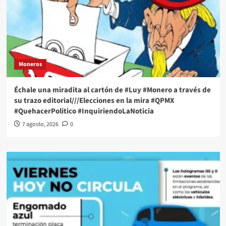
Moneros
Échale una miradita al cartón de #Luy #Monero a través de
su trazo editorial///Elecciones en la mira #QPMX
#QuehacerPolitico #InquiriendoLaNoticia
7 agosto, 2026
0