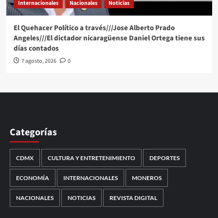
Internacionales
Nacionales
Noticias
El Quehacer Político a través///Jose Alberto Prado
Angeles///El dictador nicaragüense Daniel Ortega tiene sus
días contados
7 agosto, 2026
0
Categorías
CDMX
CULTURA Y ENTRETENIMIENTO
DEPORTES
ECONOMÍA
INTERNACIONALES
MONEROS
NACIONALES
NOTICIAS
REVISTA DIGITAL