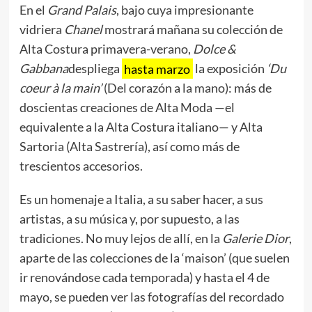
En el
Grand Palais
, bajo cuya impresionante
vidriera
Chanel
mostrará mañana su colección de
Alta Costura primavera-verano,
Dolce &
Gabbana
despliega
hasta marzo
la exposición
‘Du
coeur à la main’
(Del corazón a la mano): más de
doscientas creaciones de Alta Moda —el
equivalente a la Alta Costura italiano— y Alta
Sartoria (Alta Sastrería), así como más de
trescientos accesorios.
Es un homenaje a Italia, a su saber hacer, a sus
artistas, a su música y, por supuesto, a las
tradiciones. No muy lejos de allí, en la
Galerie Dior
,
aparte de las colecciones de la ‘maison’ (que suelen
ir renovándose cada temporada) y hasta el 4 de
mayo, se pueden ver las fotografías del recordado