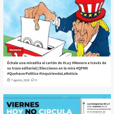
Moneros
Échale una miradita al cartón de #Luy #Monero a través de
su trazo editorial///Elecciones en la mira #QPMX
#QuehacerPolitico #InquiriendoLaNoticia
7 agosto, 2026
0