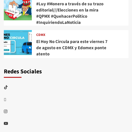
#Luy #Monero a través de su trazo
editorial///Elecciones en la mira
#QPMX #QuehacerPolitico
#InquiriendoLaNoticia
CDMX
El Hoy No Circula para este viernes 7
de agosto en CDMX y Edomex ponte
atento
Redes Sociales
TikTok
threads
Instagram
Youtube