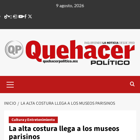
Saltar
9 agosto, 2026
al
TikTok
threads
Instagram
Youtube
Facebook
X
contenido
Menú
principal
INICIO
LA ALTA COSTURA LLEGA A LOS MUSEOS PARISINOS
Cultura y Entretenimiento
La alta costura llega a los museos
parisinos