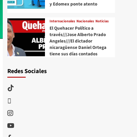
y Edomex ponte atento
Internacionales
Nacionales
Noticias
El Quehacer Político a
través///Jose Alberto Prado
Angeles///El dictador
nicaragüense Daniel Ortega
tiene sus días contados
Redes Sociales
TikTok
threads
Instagram
Youtube
Facebook