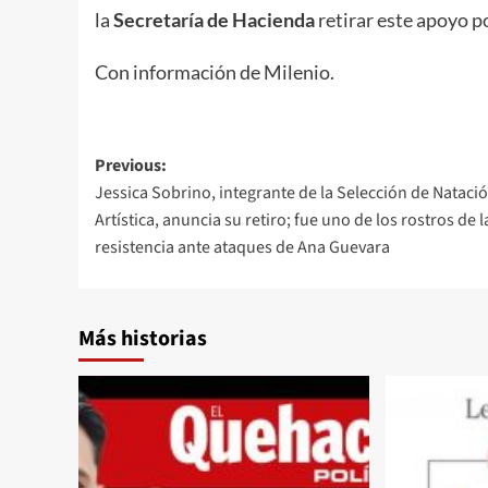
la
Secretaría de Hacienda
retirar este apoyo p
Con información de Milenio.
Post
Previous:
Jessica Sobrino, integrante de la Selección de Nataci
navigation
Artística, anuncia su retiro; fue uno de los rostros de l
resistencia ante ataques de Ana Guevara
Más historias