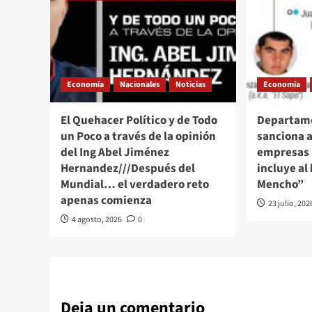
Economía
Nacionales
Noticias
Economía
El Quehacer Político y de Todo
Departame
un Poco a través de la opinión
sanciona a
del Ing Abel Jiménez
empresas 
Hernandez///Después del
incluye al 
Mundial… el verdadero reto
Mencho”
apenas comienza
23 julio, 202
4 agosto, 2026
0
Deja un comentario