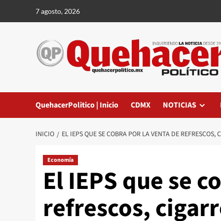
Saltar
7 agosto, 2026
al
contenido
QuehacerPolitico | Inicio
CDMX
NOTICIAS
INICIO
EL IEPS QUE SE COBRA POR LA VENTA DE REFRESCOS,
Economía
El IEPS que se c
refrescos, cigar