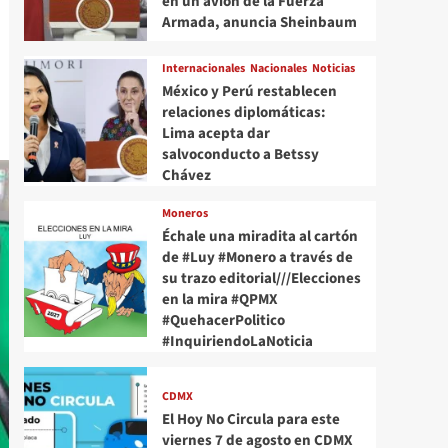
en un avión de la Fuerza
Armada, anuncia Sheinbaum
Internacionales
Nacionales
Noticias
México y Perú restablecen
relaciones diplomáticas:
Lima acepta dar
salvoconducto a Betssy
Chávez
Moneros
Échale una miradita al cartón
de #Luy #Monero a través de
su trazo editorial///Elecciones
en la mira #QPMX
#QuehacerPolitico
#InquiriendoLaNoticia
CDMX
El Hoy No Circula para este
viernes 7 de agosto en CDMX