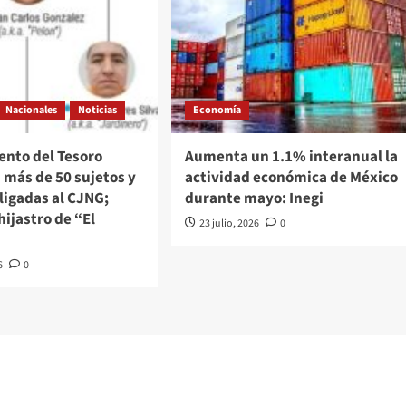
Nacionales
Noticias
Economía
nto del Tesoro
Aumenta un 1.1% interanual la
 más de 50 sujetos y
actividad económica de México
ligadas al CJNG;
durante mayo: Inegi
hijastro de “El
23 julio, 2026
0
6
0