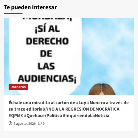
Te pueden interesar
Moneros
Échale una miradita al cartón de #Luy #Monero a través de
su trazo editorial///NO A LA REGRESIÓN DEMOCRÁTICA
#QPMX #QuehacerPolitico #InquiriendoLaNoticia
5 agosto, 2026
0