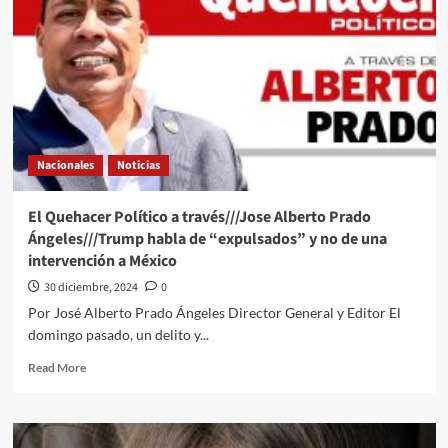
Nacionales
Noticias
El Quehacer Político a través///Jose Alberto Prado
Ángeles///Trump habla de “expulsados” y no de una
intervención a México
30 diciembre, 2024
0
Por José Alberto Prado Ángeles Director General y Editor El
domingo pasado, un delito y...
Read
Read More
more
about
El
Quehacer