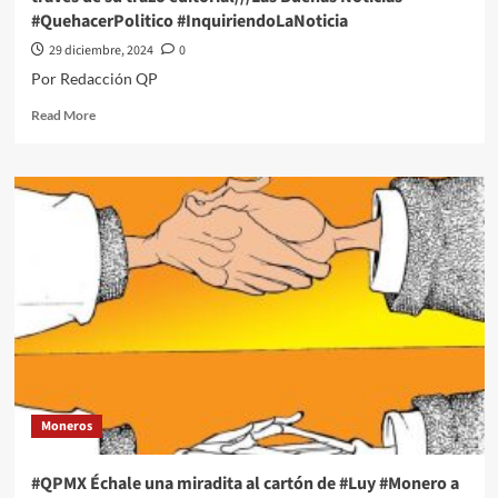
los
#QuehacerPolitico #InquiriendoLaNoticia
100
años
29 diciembre, 2024
0
Por Redacción QP
Read
Read More
more
about
#QPMX
Echale
una
miradita
al
cartón
de
#Luy
#Monero
a
través
de
Moneros
su
trazo
editorial///Las
#QPMX Échale una miradita al cartón de #Luy #Monero a
Buenas