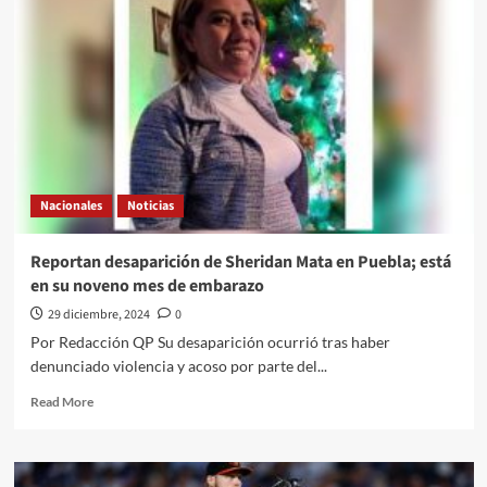
uno
en
abuso
infantil:
OCDE
Nacionales
Noticias
Reportan desaparición de Sheridan Mata en Puebla; está
en su noveno mes de embarazo
29 diciembre, 2024
0
Por Redacción QP Su desaparición ocurrió tras haber
denunciado violencia y acoso por parte del...
Read
Read More
more
about
Reportan
desaparición