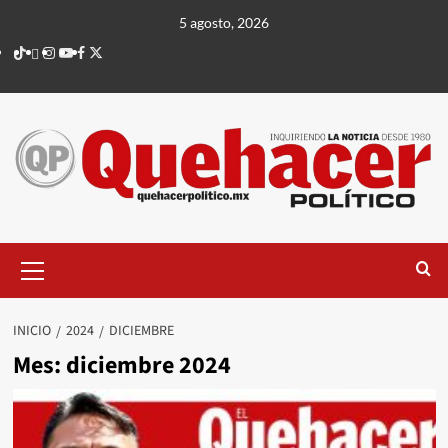
Saltar
5 agosto, 2026
al
TikTok
threads
Instagram
Youtube
Facebook
X
contenido
Menú
principal
INICIO
2024
DICIEMBRE
Mes:
diciembre 2024