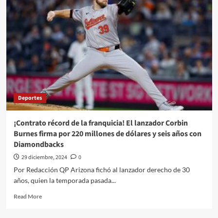
de
Sheridan
Mata
en
Puebla;
está
en
su
noveno
mes
Deportes
de
embarazo
¡Contrato récord de la franquicia! El lanzador Corbin
Burnes firma por 220 millones de dólares y seis años con
Diamondbacks
29 diciembre, 2024
0
Por Redacción QP Arizona fichó al lanzador derecho de 30
años, quien la temporada pasada...
Read
Read More
more
about