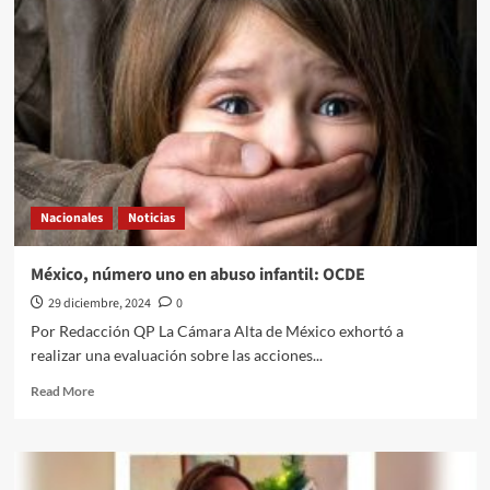
Político
a
través///Jose
Alberto
Prado
Ángeles///Trump
habla
de
“expulsados”
y
Nacionales
Noticias
no
de
una
México, número uno en abuso infantil: OCDE
intervención
29 diciembre, 2024
0
a
México
Por Redacción QP La Cámara Alta de México exhortó a
realizar una evaluación sobre las acciones...
Read
Read More
more
about
México,
número