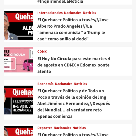
#InquiriendoLaNoticia
Cuarta
Transformación
Internacionales
Nacionales
Noticias
#QuehacerPolitico
El Quehacer Político a través///Jose
#InquiriendoLaNoticia
Alberto Prado Angeles///La
“amenaza comunista” a Trump le
cae “como anillo al dedo”
CDMX
El Hoy No Circula para este martes 4
de agosto en CDMX y Edomex ponte
atento
Economía
Nacionales
Noticias
El Quehacer Político y de Todo un
Poco a través de la opinión del Ing
Abel Jiménez Hernandez///Después
del Mundial… el verdadero reto
apenas comienza
Deportes
Nacionales
Noticias
El Quehacer Político a través///Jose