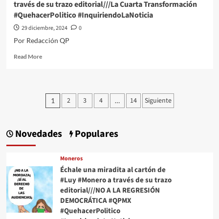
través de su trazo editorial///La Cuarta Transformación
Noticias
#QuehacerPolitico #InquiriendoLaNoticia
#QuehacerPolitico
#InquiriendoLaNoticia
29 diciembre, 2024
0
Por Redacción QP
Read
Read More
more
about
#QPMX
Échale
Paginación
2
3
4
14
Siguiente
1
…
una
de
miradita
al
entradas
cartón
Novedades
Populares
de
#Luy
#Monero
Moneros
a
Échale una miradita al cartón de
través
#Luy #Monero a través de su trazo
de
editorial///NO A LA REGRESIÓN
su
DEMOCRÁTICA #QPMX
trazo
#QuehacerPolitico
editorial///La