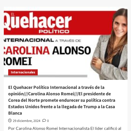
about
Terry
Bradshaw,
leyenda
de
los
Steelers,
no
cree
en
el
tricampeonato
de
Internacionales
los
Chiefs:
“No
El Quehacer Político Internacional a través de la
ganarán
opinión///Carolina Alonso Romei///El presidente de
tres
Corea del Norte promete endurecer su política contra
en
Estados Unidos frente a la llegada de Trump a la Casa
fila”
Blanca
29 diciembre, 2024
0
Por Carolina Alonso Romei Internacionalista El líder calificó al