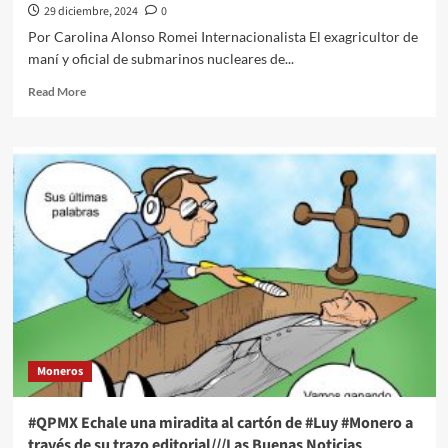
29 diciembre, 2024
0
Por Carolina Alonso Romei Internacionalista El exagricultor de
maní y oficial de submarinos nucleares de...
Read
Read More
more
about
El
Quehacer
Político
a
través
de
la
opinión///Carolina
Alonso
Romei///Fallece
el
expresidente
Moneros
estadounidense
Jimmy
Carter
#QPMX Echale una miradita al cartón de #Luy #Monero a
a
través de su trazo editorial///Las Buenas Noticias