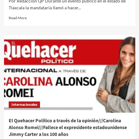
Por Redacción QP Durante un evento público en el estado de
política
Tlaxcala la mandataria llamó a hacer...
contra
Estados
Read
Read More
Unidos
more
frente
about
a
Sheinbaum
la
afirma
llegada
que
de
México
Trump
cierra
a
2024
la
como
Casa
“el
Blanca
país
más
democrático
del
Internacionales
mundo”
El Quehacer Político a través de la opinión///Carolina
Alonso Romei///Fallece el expresidente estadounidense
Jimmy Carter a los 100 años