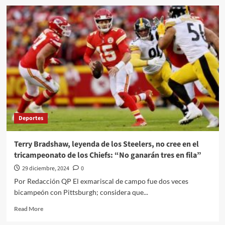
¡Contrato
récord
de
la
franquicia!
El
lanzador
Corbin
Burnes
firma
por
220
Deportes
millones
de
dólares
Terry Bradshaw, leyenda de los Steelers, no cree en el
y
tricampeonato de los Chiefs: “No ganarán tres en fila”
seis
años
29 diciembre, 2024
0
con
Por Redacción QP El exmariscal de campo fue dos veces
Diamondbacks
bicampeón con Pittsburgh; considera que...
Read
Read More
more