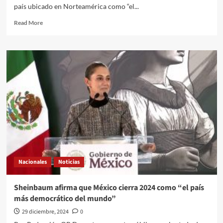
país ubicado en Norteamérica como “el...
Read
Read More
more
about
El
Quehacer
Político
Internacional
a
través
de
la
opinión///Carolina
Alonso
Romei///El
presidente
Nacionales
Noticias
de
Corea
del
Sheinbaum afirma que México cierra 2024 como “el país
Norte
más democrático del mundo”
promete
endurecer
29 diciembre, 2024
0
su