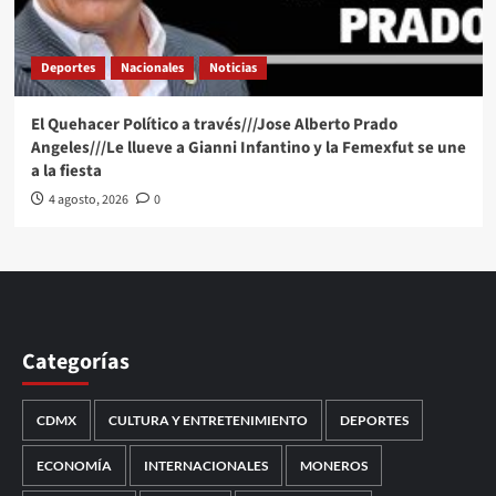
Deportes
Nacionales
Noticias
El Quehacer Político a través///Jose Alberto Prado
Angeles///Le llueve a Gianni Infantino y la Femexfut se une
a la fiesta
4 agosto, 2026
0
Categorías
CDMX
CULTURA Y ENTRETENIMIENTO
DEPORTES
ECONOMÍA
INTERNACIONALES
MONEROS