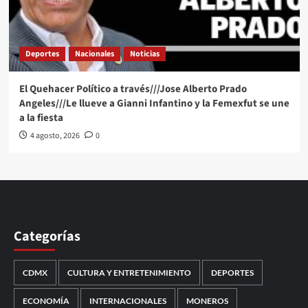
Deportes
Nacionales
Noticias
El Quehacer Político a través///Jose Alberto Prado
Angeles///Le llueve a Gianni Infantino y la Femexfut se une
a la fiesta
4 agosto, 2026
0
Categorías
CDMX
CULTURA Y ENTRETENIMIENTO
DEPORTES
ECONOMÍA
INTERNACIONALES
MONEROS