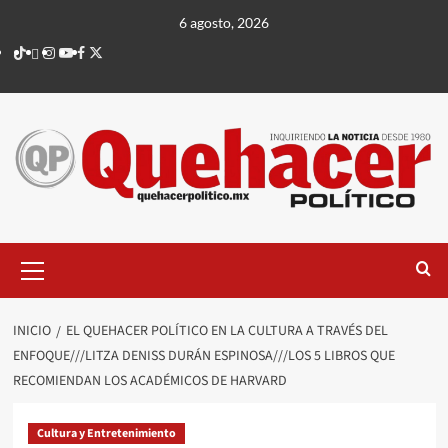
Saltar
6 agosto, 2026
al
TikTok
threads
Instagram
Youtube
Facebook
X
contenido
Menú
principal
INICIO
EL QUEHACER POLÍTICO EN LA CULTURA A TRAVÉS DEL
ENFOQUE///LITZA DENISS DURÁN ESPINOSA///LOS 5 LIBROS QUE
RECOMIENDAN LOS ACADÉMICOS DE HARVARD
Cultura y Entretenimiento