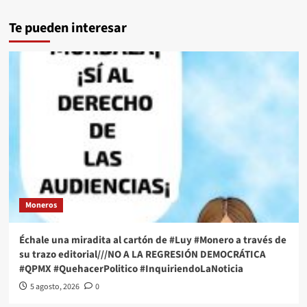
Te pueden interesar
Moneros
Échale una miradita al cartón de #Luy #Monero a través de
su trazo editorial///NO A LA REGRESIÓN DEMOCRÁTICA
#QPMX #QuehacerPolitico #InquiriendoLaNoticia
5 agosto, 2026
0