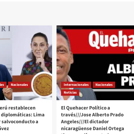
les
Nacionales
Internacionales
Nacionales
Noticias
Perú restablecen
El Quehacer Político a
s diplomáticas: Lima
través///Jose Alberto Prado
r salvoconducto a
Angeles///El dictador
ávez
nicaragüense Daniel Ortega