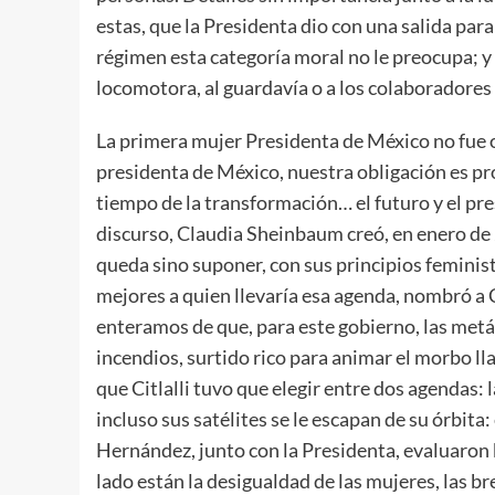
estas, que la Presidenta dio con una salida par
régimen esta categoría moral no le preocupa; y 
locomotora, al guardavía o a los colaboradore
La primera mujer Presidenta de México no fue o
presidenta de México, nuestra obligación es pro
tiempo de la transformación… el futuro y el pr
discurso, Claudia Sheinbaum creó, en enero de 
queda sino suponer, con sus principios feminista
mejores a quien llevaría esa agenda, nombró a 
enteramos de que, para este gobierno, las metá
incendios, surtido rico para animar el morbo l
que Citlalli tuvo que elegir entre dos agendas: l
incluso sus satélites se le escapan de su órbita: 
Hernández, junto con la Presidenta, evaluaron b
lado están la desigualdad de las mujeres, las br