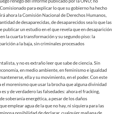
ó. Luego renegó del informe publicado por la ONU; no
o Comisionado para explicar lo que su gobierno ha hecho
 dirá ahora la Comisión Nacional de Derechos Humanos,
ntidad de desaparecidas, de desaparecidos sea lo que las
publicar un estudio en el que revela que en desaparición
 en la cuarta transformación y su segundo piso: la
arición a la baja, sin criminales procesados
lista, y no es extraño leer que sabe de ciencia. Sin
 economía, en medio ambiente, en feminismo e igualdad
r mantenerse, ella y su movimiento, en el poder. Con este
 el morenismo que usar la brocha que alguna divinidad
o es y de verdadero las falsedades: ahora el fracking,
de soberanía energética, a pesar de los daños
que emplear agua de la que no hay, ni siquiera para las
luminosa posibilidad de declarar, cualquier mañana de