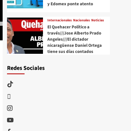
y Edomex ponte atento
Internacionales
Nacionales
Noticias
El Quehacer Político a
través///Jose Alberto Prado
Angeles///El dictador
nicaragüense Daniel Ortega
tiene sus días contados
Redes Sociales
TikTok
threads
Instagram
Youtube
Facebook