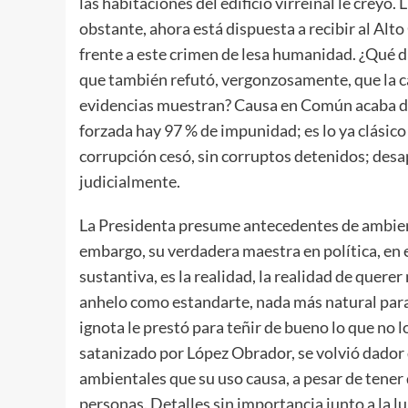
las habitaciones del edificio virreinal le crey
obstante, ahora está dispuesta a recibir al Alt
frente a este crimen de lesa humanidad. ¿Qué
que también refutó, vergonzosamente, que la ca
evidencias muestran? Causa en Común acaba de 
forzada hay 97 % de impunidad; es lo ya clásico
corrupción cesó, sin corruptos detenidos; desap
judicialmente.
La Presidenta presume antecedentes de ambienta
embargo, su verdadera maestra en política, en
sustantiva, es la realidad, la realidad de quere
anhelo como estandarte, nada más natural para
ignota le prestó para teñir de bueno lo que no l
satanizado por López Obrador, se volvió dador 
ambientales que su uso causa, a pesar de tener 
personas. Detalles sin importancia junto a la 