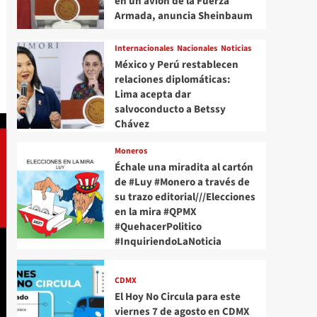
en un avión de la Fuerza
Armada, anuncia Sheinbaum
Internacionales
Nacionales
Noticias
México y Perú restablecen
relaciones diplomáticas:
Lima acepta dar
salvoconducto a Betssy
Chávez
Moneros
Échale una miradita al cartón
de #Luy #Monero a través de
su trazo editorial///Elecciones
en la mira #QPMX
#QuehacerPolitico
#InquiriendoLaNoticia
CDMX
El Hoy No Circula para este
viernes 7 de agosto en CDMX