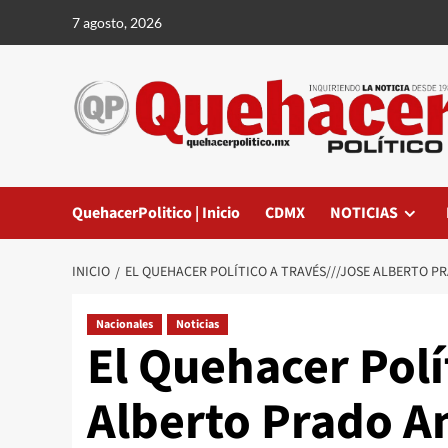
Saltar
7 agosto, 2026
al
contenido
QuehacerPolitico | Inicio
CDMX
NOTICIAS
INICIO
EL QUEHACER POLÍTICO A TRAVÉS///JOSE ALBERTO P
Nacionales
Noticias
El Quehacer Polí
Alberto Prado A