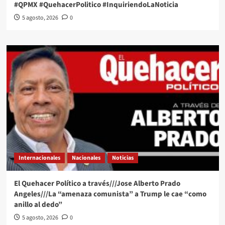
#QPMX #QuehacerPolitico #InquiriendoLaNoticia
5 agosto, 2026
0
Internacionales
Nacionales
Noticias
El Quehacer Político a través///Jose Alberto Prado
Angeles///La “amenaza comunista” a Trump le cae “como
anillo al dedo”
5 agosto, 2026
0