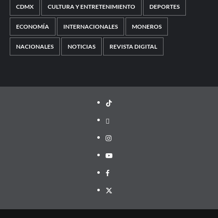
CDMX
CULTURA Y ENTRETENIMIENTO
DEPORTES
ECONOMÍA
INTERNACIONALES
MONEROS
NACIONALES
NOTICIAS
REVISTA DIGITAL
TikTok
threads
Instagram
Youtube
Facebook
X