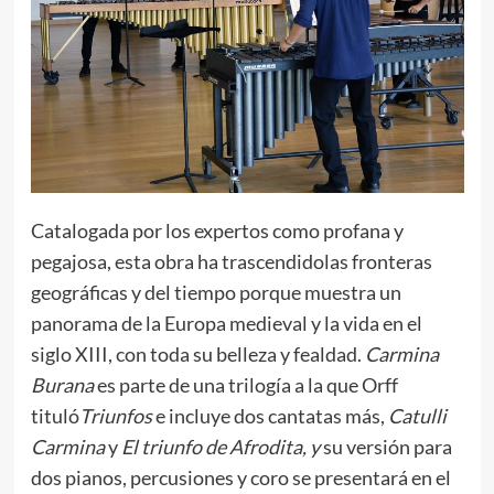
Catalogada por los expertos como profana y
pegajosa, esta obra ha trascendidolas fronteras
geográficas y del tiempo porque muestra un
panorama de la Europa medieval y la vida en el
siglo XIII, con toda su belleza y fealdad.
Carmina
Burana
es parte de una trilogía a la que Orff
tituló
Triunfos
e incluye dos cantatas más,
Catulli
Carmina
y
El triunfo de Afrodita, y
su versión para
dos pianos, percusiones y coro se presentará en el