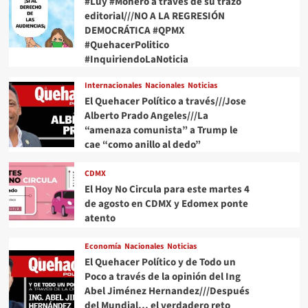
#Luy #Monero a través de su trazo
editorial///NO A LA REGRESIÓN
DEMOCRÁTICA #QPMX
#QuehacerPolitico
#InquiriendoLaNoticia
Internacionales
Nacionales
Noticias
El Quehacer Político a través///Jose
Alberto Prado Angeles///La
“amenaza comunista” a Trump le
cae “como anillo al dedo”
CDMX
El Hoy No Circula para este martes 4
de agosto en CDMX y Edomex ponte
atento
Economía
Nacionales
Noticias
El Quehacer Político y de Todo un
Poco a través de la opinión del Ing
Abel Jiménez Hernandez///Después
del Mundial… el verdadero reto