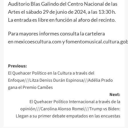
Auditorio Blas Galindo del Centro Nacional de las
Artes el sábado 29 de junio de 2024, a las 13:30 h.
La entrada es libre en función al aforo del recinto.
Para mayores informes consulta la cartelera
en
mexicoescultura.com
y
fomentomusical.cultura.go
Post
Previous:
El Quehacer Político en la Cultura a través del
navigation
Enfoque///Litza Deniss Durán Espinosa///Adélia Prado
gana el Premio Camões
Next:
El Quehacer Político Internacional a través de la
opinión///Carolina Alonso Romei///Trump vs Biden:
Llegan a su primer debate empatados en las encuestas