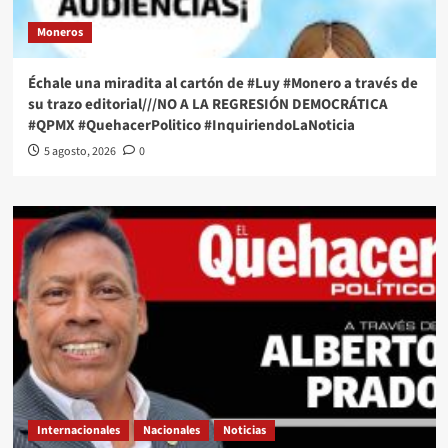
Moneros
Échale una miradita al cartón de #Luy #Monero a través de
su trazo editorial///NO A LA REGRESIÓN DEMOCRÁTICA
#QPMX #QuehacerPolitico #InquiriendoLaNoticia
5 agosto, 2026
0
Internacionales
Nacionales
Noticias