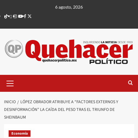
Saltar
6 agosto, 2026
al
TikTok
threads
Instagram
Youtube
Facebook
X
contenido
Menú
principal
INICIO
LÓPEZ OBRADOR ATRIBUYE A “FACTORES EXTERNOS Y
DESINFORMACIÓN” LA CAÍDA DEL PESO TRAS EL TRIUNFO DE
SHEINBAUM
Economía