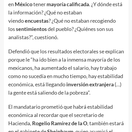
en
México
tener
mayoría
calificada
. ¿Y dónde está
la información? ¿Qué no estaban
viendo
encuestas
? ¿Qué no estaban recogiendo
los
sentimientos
del pueblo? ¿Quiénes son sus
analistas?”, cuestionó.
Defendió que los resultados electorales se explican
porque le “ha ido bien a la inmensa mayoría de los
mexicanos, ha aumentado el salario, hay trabajo
como no sucedía en mucho tiempo, hay estabilidad
económica, está llegando
inversión extranjera
(…)
la gente está saliendo de la pobreza”.
El mandatario prometió que habrá estabilidad
económica al recordar que el secretario de
Hacienda,
Rogelio Ramírez de la O
, también estará
en el gabinete de
Sheinbaum
, quien asumirá el