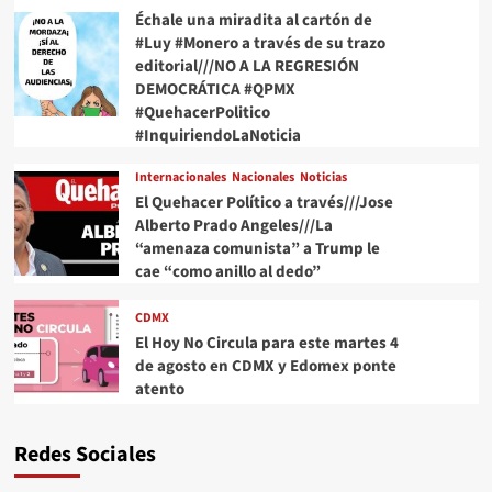
Échale una miradita al cartón de
#Luy #Monero a través de su trazo
editorial///NO A LA REGRESIÓN
DEMOCRÁTICA #QPMX
#QuehacerPolitico
#InquiriendoLaNoticia
Internacionales
Nacionales
Noticias
El Quehacer Político a través///Jose
Alberto Prado Angeles///La
“amenaza comunista” a Trump le
cae “como anillo al dedo”
CDMX
El Hoy No Circula para este martes 4
de agosto en CDMX y Edomex ponte
atento
Redes Sociales