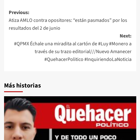
Post
Previous:
Atiza AMLO contra opositores: “están pasmados” por los
navigation
resultados del 2 de junio
Next:
#QPMX Échale una miradita al cartón de #Luy #Monero a
través de su trazo editorial///Nuevo Amanecer
#QuehacerPolitico #InquiriendoLaNoticia
Más historias